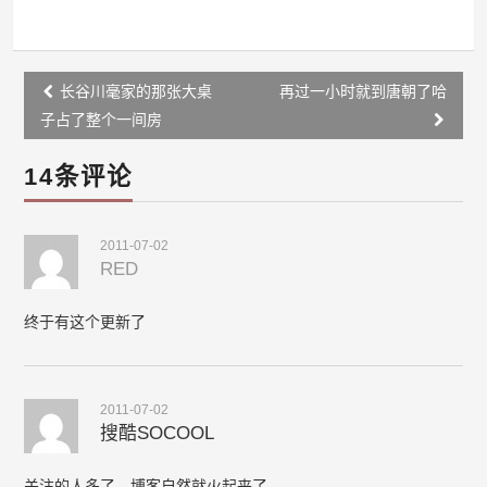
Post
长谷川毫家的那张大桌
再过一小时就到唐朝了哈
navigation
子占了整个一间房
14条评论
2011-07-02
RED
终于有这个更新了
2011-07-02
搜酷SOCOOL
关注的人多了，博客自然就火起来了。。