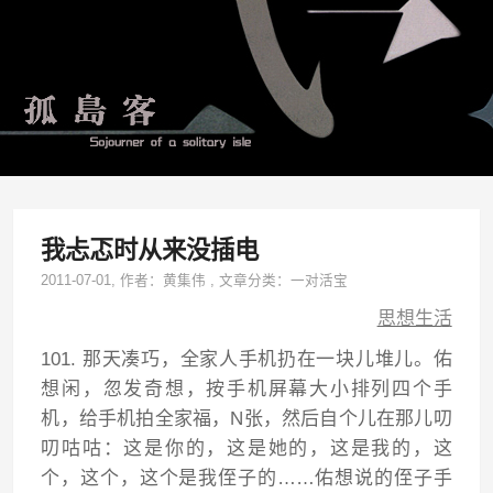
我忐忑时从来没插电
2011-07-01
, 作者：
黄集伟
,
文章分类：
一对活宝
思想生活
101. 那天凑巧，全家人手机扔在一块儿堆儿。佑
想闲，忽发奇想，按手机屏幕大小排列四个手
机，给手机拍全家福，N张，然后自个儿在那儿叨
叨咕咕：这是你的，这是她的，这是我的，这
个，这个，这个是我侄子的……佑想说的侄子手