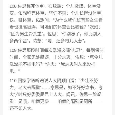
108.佐思称完体重，很炫耀：个儿微蹿，体重没
变。佑想称完体重，些许不爽：个儿长得没体重
快。聊体重，佑想问：“为什么我们班有些女生看
着也挺高挺胖，可她们的体重会比我轻？”媳妇：
“因为男生骨头重”。佐思：“你别忘了，你比别人
多两个蛋”。佑想：“嗯，还多根儿大葱”。
109.佐思那段时间每次洗澡必嚎“忐忑”，每到保洁
时间，全家无处躲避，十分忐忑。佑想：“您今儿
洗澡能不插电吗？”佐思：“我忐忑时从来没插
电。”
110.回家学道听途说人大附顺口溜：“少壮不努
力，老大去隔壁”……意思是，如不好好念书，考
大学时只好委委屈屈上人大。闻讯，佐思一脸凝
重：是哦，咱俩更惨——咱俩的隔壁是厕所——
还不如人大。