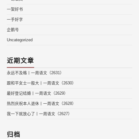
一架好书
一手好字
企鹅号
Uncategorized
近期文章
永远不及格丨一周语文（2631）
跟和平女士一般大丨一周语文（2630）
最好登记结婚丨一周语文（2629）
热烈庆祝本人退休丨一周语文（2628）
我一下就放心了丨一周语文（2627）
归档