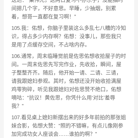
送达：“集伟兄，这两日复习不亦乐乎，没能抽时
间摁几个字，不好意思。早睡，少抽烟，别累
着，想哥一直都在复习啊！”
105.我：佑想，你脑子里装这么多乱七八糟的冷知
识，得占多少内存啊？佑想：没事儿，那些我只
是用了点缓存空间，不占啥内存。
106.通常，周末临睡觉前是佐思佑想收拾屋子的时
间。一周末佐思先写完作业，先收拾，瞬间，屋
子整整齐齐。随后，他开始一请、二请、三请，
请我跟媳妇参观。其时，佑想还没开始收拾满屋
鸡零狗碎，听见我跟媳妇对佐思赞不绝口，佑想
嘀咕：“抗议！黄佐思，你凭什么用‘对比’羞辱
我？”
107.看见桌上媳妇新摆出来的好多年前拍的那张姐
妹合影，佑想大赞：“照的不错嘛，有点儿像刚参
加完成功女人座谈会……谁拍的啊？”