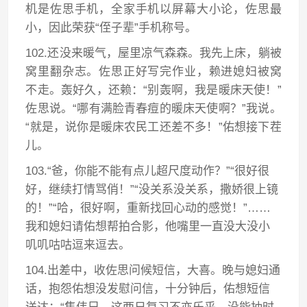
机是佐思手机，全家手机以屏幕大小论，佐思最
小，因此荣获“侄子辈”手机称号。
102.还没来暖气，屋里凉气森森。我先上床，躺被
窝里翻杂志。佐思正好写完作业，赖进媳妇被窝
不走。轰好久，还赖：“别轰啊，我是暖床天使！”
佐思说。“哪有满脸青春痘的暖床天使啊？”我说。
“就是，说你是暖床农民工还差不多！”佑想接下茬
儿。
103.“爸，你能不能有点儿超尺度动作？”“很好很
好，继续打情骂俏！”“没关系没关系，撒娇很上镜
的！”“哈，很好啊，重新找回心动的感觉！”……
我和媳妇请佑想帮拍合影，他嘴里一直没大没小
叽叽咕咕逗来逗去。
104.出差中，收佐思问候短信，大喜。晚与媳妇通
话，抱怨佑想没发慰问信，十分钟后，佑想短信