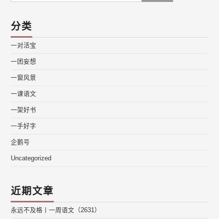
分类
一对活宝
一团妄想
一窗风景
一课语文
一架好书
一手好字
企鹅号
Uncategorized
近期文章
永远不及格丨一周语文（2631）