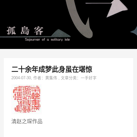
二十余年成梦此身虽在堪惊
2004-07-30
, 作者：
黄集伟
,
文章分类：
一手好字
清赵之琛作品