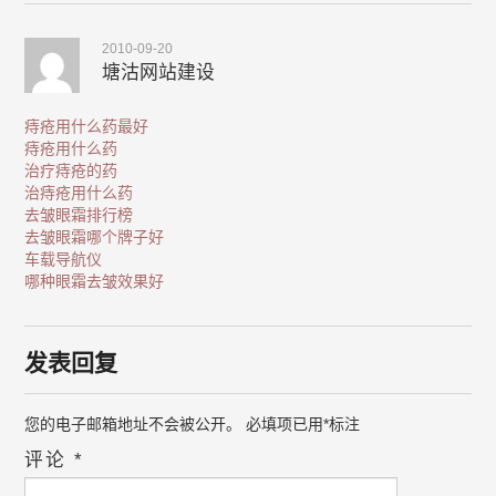
2010-09-20
塘沽网站建设
痔疮用什么药最好
痔疮用什么药
治疗痔疮的药
治痔疮用什么药
去皱眼霜排行榜
去皱眼霜哪个牌子好
车载导航仪
哪种眼霜去皱效果好
发表回复
您的电子邮箱地址不会被公开。
必填项已用
*
标注
评论
*