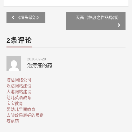
Post
《墙头政治》
天高（林散之作品局部）
navigation
2条评论
2010-09-20
治痔疮的药
塘沽网络公司
汉沽网站建设
大港网站建设
幼儿英语教育
宝宝教育
婴幼儿早期教育
去皱效果最好的眼霜
痔疮药