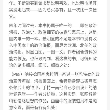
年。不断能买到该书是说明喜欢，也说明市场其
实没走起来——因为总买总有，且一次比一次便
宜。
四年时间过去，本书仍属于唯一的——即在政治
海报、政治史、政治细节的披露与聚集上，这是
国内唯一的一本。最明显的不足是本书中没有收
入中国本土的政治海报，而尽为欧洲、北美的政
治海报，附黑白图，一图一文。作者组合资料的
能力很强，也细致周到。看这样的书，可得知政
治的诸多细部、细节、细微之处：
（P88）纳粹德国画家拉明吉画过一张希特勒的政
治宣传海报，海报画面上，希特勒身穿古德意志
条顿武士的铠甲，手持一面他自己亲自设计的纳
粹党党旗——作者分析称，这其实是一张图解希
特勒侵略思想的作品。画面中的服装道具不是随
意安置，而是有各有出处：