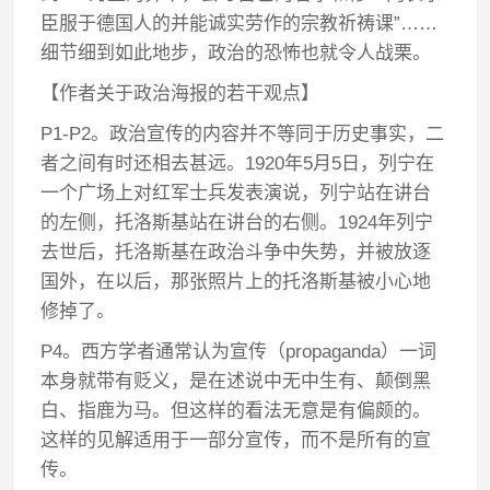
臣服于德国人的并能诚实劳作的宗教祈祷课”……
细节细到如此地步，政治的恐怖也就令人战栗。
【作者关于政治海报的若干观点】
P1-P2。政治宣传的内容并不等同于历史事实，二
者之间有时还相去甚远。1920年5月5日，列宁在
一个广场上对红军士兵发表演说，列宁站在讲台
的左侧，托洛斯基站在讲台的右侧。1924年列宁
去世后，托洛斯基在政治斗争中失势，并被放逐
国外，在以后，那张照片上的托洛斯基被小心地
修掉了。
P4。西方学者通常认为宣传（propaganda）一词
本身就带有贬义，是在述说中无中生有、颠倒黑
白、指鹿为马。但这样的看法无意是有偏颇的。
这样的见解适用于一部分宣传，而不是所有的宣
传。