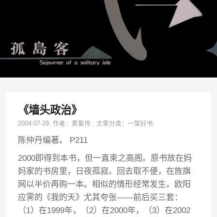
《墙头政治》
2004-07-29
, 作者：
黄集伟
,
文章分类：
一架好书
陈仲丹编著。 P211
2000即得到本书，但一直束之高阁。原书放在妈
妈家的书房里，日夜孤寂。回去取不便，在旌旗
网以半价再购一本。相似的情形经常发生。欧阳
应霁的《我的天》尤其夸张——前后买三套：
（1）在1999年，（2）在2000年，（3）在2002