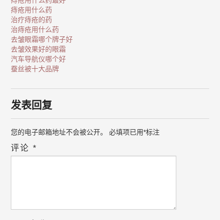
痔疮用什么药最好
痔疮用什么药
治疗痔疮的药
治痔疮用什么药
去皱眼霜哪个牌子好
去皱效果好的眼霜
汽车导航仪哪个好
蚕丝被十大品牌
发表回复
您的电子邮箱地址不会被公开。
必填项已用
*
标注
评论
*