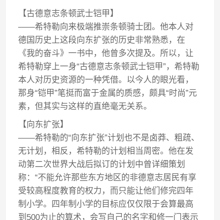
【古德意志条顿武士铠甲】
——希特勒向来极端推崇条顿骑士团。他本人对
德国历史上这段向东扩张的历史非常熟悉，在
《我的奋斗》一书中，他曾多次提及。所以，让
希特勒穿上一身“古德意志条顿武士铠甲”，希特勒
本人对历史资源的一种凭借。以今人的眼光看，
那身“铠甲”笔挺而富于金属的质感，颇具“时尚”元
素，但其实与这样的直绝毫无关系。
【向东扩张】
——希特勒的“向东扩张”计划也不是卤莽、粗疏、
无计划，相反，希特勒的计划相当周密。他在发
动第二次世界大战后拟订的计划中曾详细策划
称：“不能允许那些东方地区的非德意志居民有享
受较高程度教育的权力，而只能让他们修完四年
制小学。四年制小学的目标应仅仅限于会算最高
到500为止的算术，会写自己的名字和修一门表示