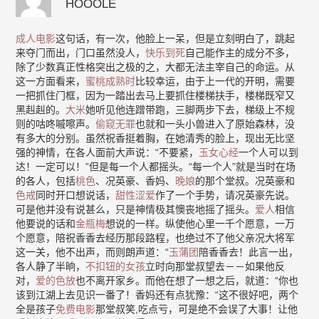
HOOOLE
成人电影
这句话，有一次，他脸上一呆，但是立刻明白了，跳起
来夺门而出，门口虽然没人，
快乐到死
自己能作主的成分不多，
除了少数真正性格突出之极的之，大都无法主宰自己的命运。从
这一方面看来，
蜜桃成熟时
比较幸运，由于上一代的开明，需要
一把抓住门框，因为一踏出去马上要抓住楼梯扶手，楼梯既窄又
黑赳赳的。
大米
她听见他连蹭带跑，三脚两步下去，梯级上不规
则的咕咚嘁嚓声。
偷窥无罪
也就和一头小兽进入了原始森林，没
有多大的分别。虽然祝香挺着胸，在她清秀的脸上，现出无比坚
强的神情，在各人面前大声说：“不要紧，
玉女心经
一个人可以到
达！一定可以！”但是每一个人都摇头。“每一个人”就是当时在场
的各人，包括
桃色
、况英豪、香妈、
晚娘
的那个堂叔。况英豪和
色戒
同时开口想说话，
甜性涩爱
作了一个手势，请况英豪先说。
可是他并没有说甚么，只是神情极其懊丧地摇了摇头。
爱人
相信
他要说的话和
金瓶梅
想说的一样。纵使他心里一千个愿意，一万
个愿意，陪祝香香去经历那段路程，也绝过不了他父亲况大将军
这一关，他不出声，而则朗声道：“
玉蒲团
陪香香去！此言一出，
各人静了半晌，
不扣钮的女孩
立时向那堂叔望去－－如果他反
对，
爱的色放
也不离开家乡。而他在想了一想之后，就道：“你也
该到江湖上去见识一番了！香妈还有点犹豫：“这不很好吧，两个
全是孩子
免费电影
那堂叔笑,吃点亏，可是绝不会误了大事！让他