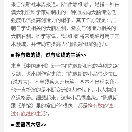
来自法新社本周报道。所谓“思维帽”，是指一种由
澳大利亚科学家研制出的一种通过向大脑传送低
强度电流提高创造力的帽子，其工作原理是：压
制与学识相关的大脑左侧，激发与创造力相关的
大脑右侧。科学家说，“思维帽”将来或许可用于艺
术领域，并借助它提高人们解决问题的能力。
■ 挣有数的钱，过有底线的生活>>
来自《中国周刊》新一期“陈佩斯和他的喜剧之路”
专题，语出剧作家史航：“陈佩斯的小品很少怯口
(说方言)，不拿残疾人开玩笑，基本不出现女角。
他一直扮演的是不断变迁的大时代下，小人物的
命运格局。细想起来，这些小品很高级。”陈佩斯
跟《茶馆》里的常四爷“很像，都是
挣有数的钱，
过有底线的生活
”。
■ 婴语四六级>>