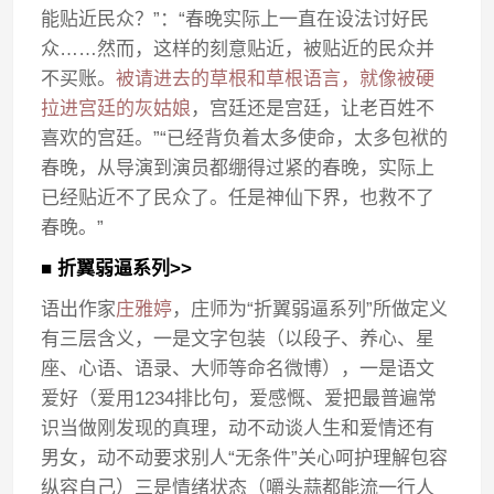
能贴近民众？”：“春晚实际上一直在设法讨好民
众……然而，这样的刻意贴近，被贴近的民众并
不买账。
被请进去的草根和草根语言，就像被硬
拉进宫廷的灰姑娘
，宫廷还是宫廷，让老百姓不
喜欢的宫廷。”“已经背负着太多使命，太多包袱的
春晚，从导演到演员都绷得过紧的春晚，实际上
已经贴近不了民众了。任是神仙下界，也救不了
春晚。”
■ 折翼弱逼系列>>
语出作家
庄雅婷
，庄师为“折翼弱逼系列”所做定义
有三层含义，一是文字包装（以段子、养心、星
座、心语、语录、大师等命名微博），一是语文
爱好（爱用1234排比句，爱感慨、爱把最普遍常
识当做刚发现的真理，动不动谈人生和爱情还有
男女，动不动要求别人“无条件”关心呵护理解包容
纵容自己）三是情绪状态（嚼头蒜都能流一行人