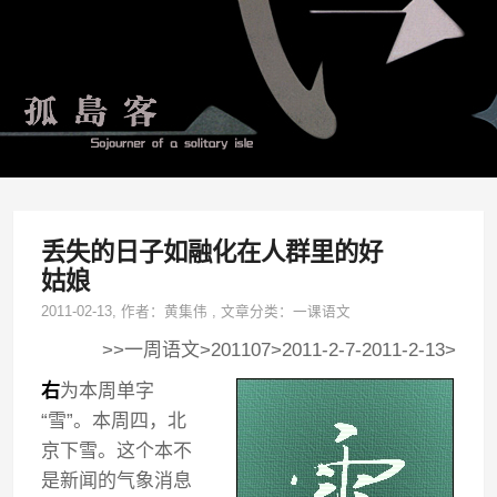
丢失的日子如融化在人群里的好
姑娘
2011-02-13
, 作者：
黄集伟
,
文章分类：
一课语文
>>一周语文>201107>2011-2-7-2011-2-13>
右
为本周单字
“雪”。本周四，北
京下雪。这个本不
是新闻的气象消息