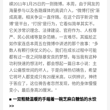
嵘2011年1月25日的一则微博。本周，由于网友的
海量参与以及各路媒体的高调介入，“微博打拐”渐
成高潮，相关争议一直伴随。在这个四字新词“微
博”是平台，“打拐”是行为，它看似简单其实不。
它关涉常识理念、法律建设、官府作为、人权尊
严、民心民绪等复杂范畴，一言难尽。其尴尬正
如作家连岳本周五在微博中讲述的那个故事：“多
数人有颗行侠仗义的心，我们在成长过程中可能
都有过一夜之间除暴安良的梦想，每当我有这种
功利快速的想法时，都会想起一篇日本小说：主
人公痛恨世间的坏人，于是向神热切祷告，希望
它将坏人都变成只有20厘米高，以供辨识，神终
于答应了，这位祷告者忽然发现，他的身体慢慢
变小，最后身高20厘米。”
■ 一双粗糙温暖的手端着一碗芝麻白糖馅的水饺
>>