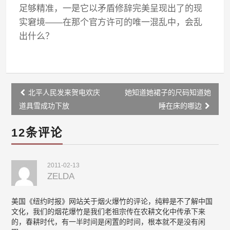
足够精准，一是它以矛盾修辞完美呈现出了的现
实窘境——在那个官方许可的唯一混乱中，会乱
出什么？
Post
北平人民发来贺电欢庆
她知道她裙子的尺码知道她
navigation
道具雪成功下放
睡在床的哪边
12条评论
2011-02-13
ZELDA
美国《纽约时报》网站关于烟火爆竹的评论，纯粹是不了解中国
文化，我们的烟花爆竹是我们老祖宗传在农耕文化中传承下来
的，春耕时代，有一半时间是闲置的时间，根本就不是没有闲