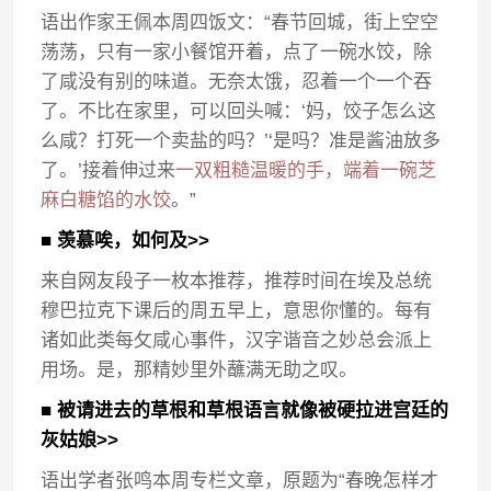
语出作家王佩本周四饭文：“春节回城，街上空空
荡荡，只有一家小餐馆开着，点了一碗水饺，除
了咸没有别的味道。无奈太饿，忍着一个一个吞
了。不比在家里，可以回头喊：‘妈，饺子怎么这
么咸？打死一个卖盐的吗？’‘是吗？准是酱油放多
了。’接着伸过来
一双粗糙温暖的手，端着一碗芝
麻白糖馅的水饺
。”
■ 羡慕唉，如何及>>
来自网友段子一枚本推荐，推荐时间在埃及总统
穆巴拉克下课后的周五早上，意思你懂的。每有
诸如此类每攵咸心事件，汉字谐音之妙总会派上
用场。是，那精妙里外蘸满无助之叹。
■ 被请进去的草根和草根语言就像被硬拉进宫廷的
灰姑娘>>
语出学者张鸣本周专栏文章，原题为“春晚怎样才