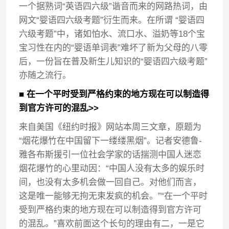
一个据熟词“英语四六级”谐音而来的网路热词，由
网文“婴语四六级考题”衍生而来。在所谓 “婴语四
六级考题”中，诸如怕水、流口水、溢奶等18个宝
宝习性在内的“婴语单词表”难坏了新为父母的八零
后，一份旨在普及新生儿知识的“婴语四六级考题”
亦随之流行。
■ 在一个平时受到严格约束的地方现在可以制造得
到官方许可的混乱>>
来自美国《纽约时报》网站本周三文章，原题为
“烟花爆竹在中国留下一缕缕黑烟”。记者安德鲁-
雅各布斯援引一位社会学家的话揣测中国人迷恋
烟花爆竹的心里动因：“中国人没有太多的娱乐时
间，也没有太多机会做一回自己。对他们而言，
这是唯一能够无拘无束发疯的机会。”“在一个平时
受到严格约束的地方现在可以制造得到官方许可
的混乱。”喜欢前面这个长句的理由有二，一是它