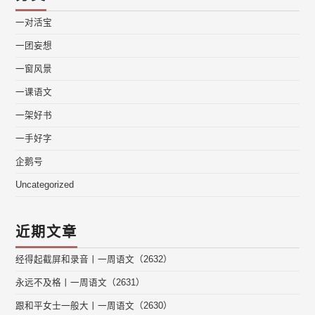
一对活宝
一团妄想
一窗风景
一课语文
一架好书
一手好字
企鹅号
Uncategorized
近期文章
经得起截屏和录音丨一周语文（2632）
永远不及格丨一周语文（2631）
跟和平女士一般大丨一周语文（2630）