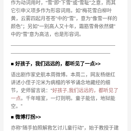
作为动词用时，“雪”即“下雪”或“雪耻”之意，而其
它引申义项多作为形容词用。如“梅花雪白柳叶
黄，云雾四起月苍苍”中的“雪”，意为“像雪一样的
颜色”；另如“一别高人又十年，霜筋雪骨依然健”
中的“雪”意为高洁，也是形容词。
—————————————————————
————————————————————
■ 好孩子，我们远远的，都听见了一点>>
语出剧作家史航本周微博。本周二，网友杨继红
讲述小侄子沱米为病榻的爷爷诵念地藏经的细
节，史师留言说：“
好孩子,我们远远的，都听见了
一点
。千年暗室，一灯则明。童子能信，地狱能
空。”
■ 微博打拐>>
亦称“随手拍照解救乞讨儿童行动”，始于教授于建