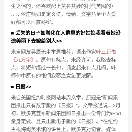
生之泪的，还喜欢配上莫名其妙的村气美图的）
……依庄师如是定义法，情绪、文字乃至个人爱
好都可以泄露秘密。
■ 丢失的日子如融化在人群里的好姑娘我看着她沿
途美丽下去嫁给别人>>
来自网友吴辰无尘本周推荐，语出作家
叶三新书
《九万字》。
原句有标点，未经许可，我略去标
点，将短句缀成一长句，诵念起来有点儿闷，叶
师句中原有的怅惘寂寥之意忽更浓酽。
■ 日报>>
来自美国纽约时报网站本周文章，原题是“新闻集
团推出只有数字版的《日报》”。文章报道说，2月
初，默多克宣布新闻集团即日推出一份专门为iPad
量身定做、且只出版电子版的《日报》。“在纽约
古根海姆美术馆的讲台上，默多克对记者、媒体