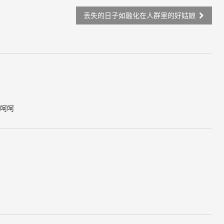
丢失的日子如融化在人群里的好姑娘
呵呵