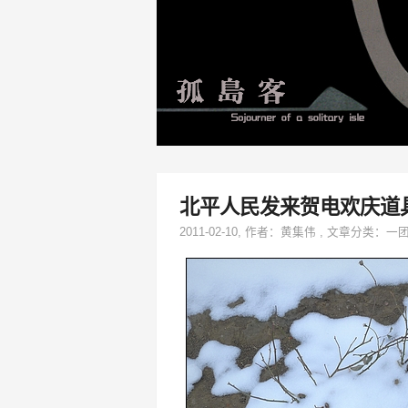
北平人民发来贺电欢庆道
2011-02-10
, 作者：
黄集伟
,
文章分类：
一