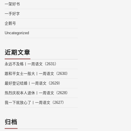
一架好书
一手好字
企鹅号
Uncategorized
近期文章
永远不及格丨一周语文（2631）
跟和平女士一般大丨一周语文（2630）
最好登记结婚丨一周语文（2629）
热烈庆祝本人退休丨一周语文（2628）
我一下就放心了丨一周语文（2627）
归档