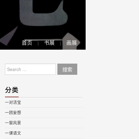
首页
书展
画展
Search
for:
分类
一对活宝
一团妄想
一窗风景
一课语文