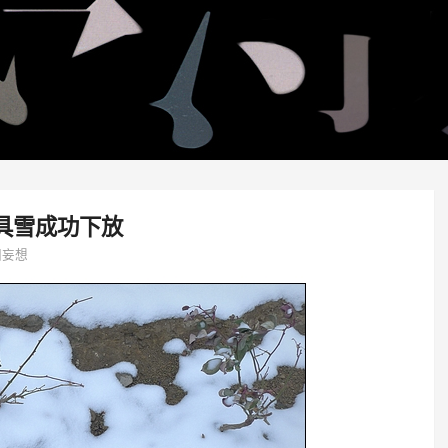
具雪成功下放
团妄想