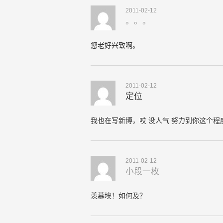
2011-02-12
。。。
您老好兴致啊。
2011-02-12
定位
我也在写新博，哎 没人气 努力到你这个程
2011-02-12
小段一枚
羡慕埃！如何及？