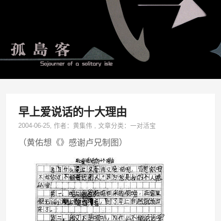
早上爱说话的十大理由
2004-06-25
, 作者：
黄集伟
,
文章分类：
一对活宝
（黄佑想《》感谢卢兄制图）