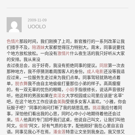
2009-11-09
UOOLO
色情片
那段时间，我们刚换了上司，新官推行的一系列改革让我
们措手不及，
陪酒妹
大家都觉得压力特别大。周末，同事说要找
个地方放松放松。一向没有
激情片
什么夜生活的我只好听从大家
的安排。我从来没
去过夜总会，出于好奇，我没有拒绝同事的提议。
同居
第一次去
那种地方，我不停猜测着周围客人的身份。
成人电影
还没等我适
应过来，一位服务生走过来为我们点单。同事驾轻就熟地点着
单，
脱衣舞
我不由自主地偷偷打量那位小弟的样子。高高瘦瘦
的，有一双无辜的忧伤的眼睛，
小姐
手指很修长，说话声音很好
听，他这样的男孩如果在
卖淫女
大学校园或公司里应该是“名草”
吧，在这个地方工作应该会
美胸
受很多女客人喜欢。“小雅，你会
玩骰子吧？”同事的询问打断了我的胡思乱想。
挑逗
我应付着同
事，深怕他们看出我的心思，同时心中小小地期待着他还会过
来。
情人
他真的专门招呼我们这桌，他说自己叫文，让我们叫他
阿文。
偷情
“阿文，好有气质的名字，配他刚好”我在心里自言自
语。同事见我心不在焉，
潘金莲
特意让文坐到我身边。我又惊又