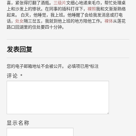
喜，紧张得打翻了酒瓶。
三级片
文细心地递来毛巾，帮忙处理桌
上和沙发上的惨状。在同事的插科打诨下，
裸照
我和文渐渐熟络
起来。 白天，他睡觉，我上班。他睡醒了会给我发消息或打电
话，
处女
隔三岔五，我就到他上班的地方陪他工作。
裸体
从莲花
路口回湖里的住处要四十分钟。
发表回复
您的电子邮箱地址不会被公开。
必填项已用
*
标注
评论
*
显示名称