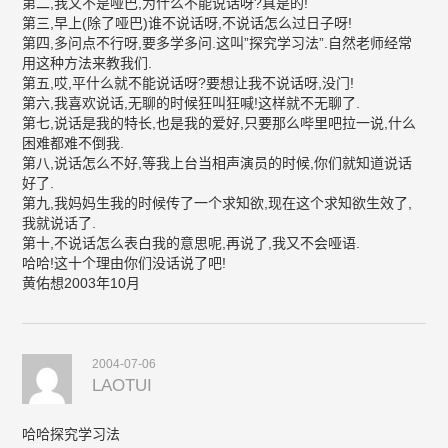
第二,我又不是哑巴,为什么不能说话呀?真是的!
第三,早上(除了哑巴)谁不说话呀,不说话怎么过日子呀!
第四,多问点不行呀,要多学多问.这叫”探究学习法”.自然老师经常
用这种方法来教我们.
第五,哎,平什么就不能说话呀?要想让我不说话呀,没门!
第六,我喜欢说话,无聊的时候狂叫狂喊!这样就不无聊了.
第七,说话是我的特长,也是我的爱好,只要那么哔里吧拉一说,什么
困难都难不倒我.
第八,说话怎么不好,等我上台当相声演员的时候,你们就知道说话
好了.
第九,我妈妈生我的时候传了一个求知欲,现在这个求知欲生效了,
我就说话了.
第十,不说话怎么表白我的意思呢,再说了,我又不会哑语.
哈哈!这十个理由你们没话说了吧!
黄佑想2003年10月
2004-07-06
LAOTUI
哈哈探究学习法