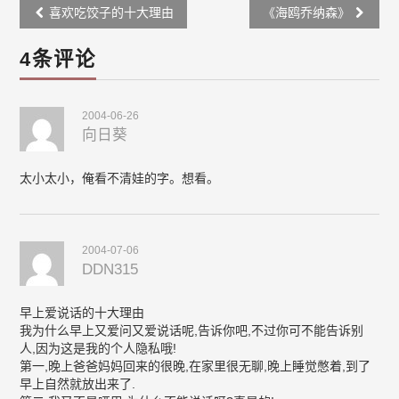
Post
喜欢吃饺子的十大理由
《海鸥乔纳森》
navigation
4条评论
2004-06-26
向日葵
太小太小，俺看不清娃的字。想看。
2004-07-06
DDN315
早上爱说话的十大理由
我为什么早上又爱问又爱说话呢,告诉你吧,不过你可不能告诉别
人,因为这是我的个人隐私哦!
第一,晚上爸爸妈妈回来的很晚,在家里很无聊,晚上睡觉憋着,到了
早上自然就放出来了.