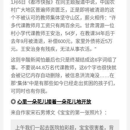
1月6日《都市快报》在同主题报道中说，中国农
村广大地区普遍师资匮乏，正是即将被清退的这
个不被认可的教师集体坚守山区，薪火相传：“许
多代课教师月工资只有两百余元。甘肃渭源一位
村小学代课教师王安治，54岁，在教课34年后于
去年9月被清退，补偿600元，家里外债将近5万
元。王安治身有残疾，无法从事农活。”
这则辛酸新闻怕最后也只是终凝结成这6字词组了
事。不要说44.8万名代课教师，这6个字也很快就
会被记忆内存自动删除，被信息洪流淹没……在
那“集体”中是有那些如今已经走出贫困的孩子们，
可同时也有你我。
◎
心里一朵花儿接着一朵花儿地开放
来自作家宋石男博文《宝宝的第一张照片》：
上午我们一起去医院拍彩超，宝宝很害羞，背