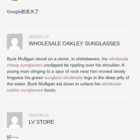
Google脸丢大了
2010-07-10
WHOLESALE OAKLEY SUNGLASSES
Buck Mulligan stood on a stone, in shirtsleeves, his
wholesale
cheap sunglasses
unclipped tie rippling over his shoulder. A
young man clinging to a spur of rock near him moved slowly
frogwise his green
sunglass wholesale
legs in the deep jelly of
the water. Buck Mulligan sat down to unlace his
wholesale
oakley sunglasses
boots.
2010-08-15
LV STORE
好~~~