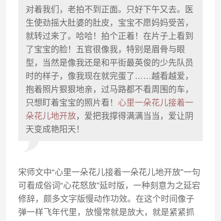
对着我们，老拍不到正面。只好下午又去。医
生使劲摇大肚婆的肚皮，宝宝不愿妈妈受苦，
就转过来了。哈哈！拍个正着！在片子上看到
了宝宝的脸！五官很像我，特别是眉骨与眼
型，当然是像我还是和平街最英俊的少先队员
时的样子，像我现在就完蛋了……越看越爱，
抱着照片狠狠地亲，过马路都不看周围的车，
只想盯着宝宝的照片看！
心里一朵花儿接着一
朵花儿地开放
，爱把我撑得满满当当，爱让阴
天变成艳阳天！
宋师文中“心里一朵花儿接着一朵花儿地开放”一句
可看成俗词“心花怒放”延时版，一种刻意为之延宕
修辞，颇多文字版慢动作功效。在这个时间像子
弹一样飞年代里，放慢常就是放大，就是紧紧抓