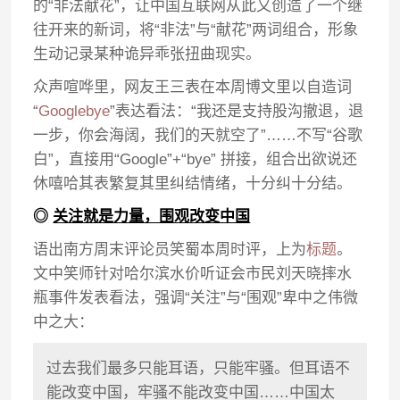
的“非法献花”，让中国互联网从此又创造了一个继
往开来的新词，将“非法”与“献花”两词组合，形象
生动记录某种诡异乖张扭曲现实。
众声喧哗里，网友王三表在本周博文里以自造词
“
Googlebye
”表达看法：“我还是支持股沟撤退，退
一步，你会海阔，我们的天就空了”……不写“谷歌
白”，直接用“Google”+“bye” 拼接，组合出欲说还
休嘻哈其表繁复其里纠结情绪，十分纠十分结。
◎
关注就是力量，围观改变中国
语出南方周末评论员笑蜀本周时评，上为
标题
。
文中笑师针对哈尔滨水价听证会市民刘天晓摔水
瓶事件发表看法，强调“关注”与“围观”卑中之伟微
中之大：
过去我们最多只能耳语，只能牢骚。但耳语不
能改变中国，牢骚不能改变中国……中国太