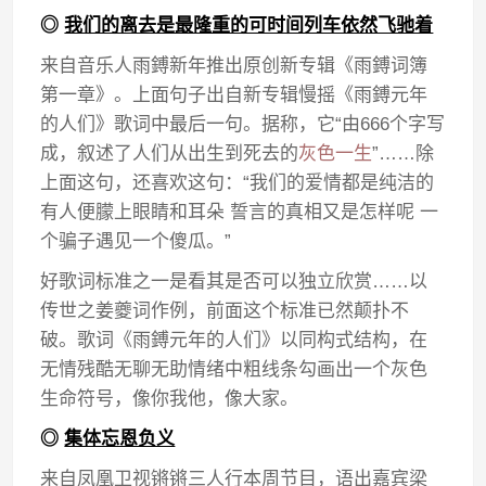
◎
我们的离去是最隆重的可时间列车依然飞驰着
来自音乐人雨鎛新年推出原创新专辑《雨鎛词簿
第一章》。上面句子出自新专辑慢摇《雨鎛元年
的人们》歌词中最后一句。据称，它“由666个字写
成，叙述了人们从出生到死去的
灰色一生
”……除
上面这句，还喜欢这句：“我们的爱情都是纯洁的
有人便朦上眼睛和耳朵 誓言的真相又是怎样呢 一
个骗子遇见一个傻瓜。”
好歌词标准之一是看其是否可以独立欣赏……以
传世之姜夔词作例，前面这个标准已然颠扑不
破。歌词《雨鎛元年的人们》以同构式结构，在
无情残酷无聊无助情绪中粗线条勾画出一个灰色
生命符号，像你我他，像大家。
◎
集体忘恩负义
来自凤凰卫视锵锵三人行本周节目，语出嘉宾梁