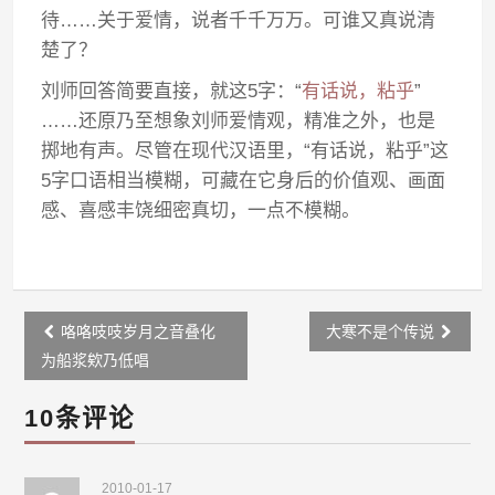
待……关于爱情，说者千千万万。可谁又真说清
楚了？
刘师回答简要直接，就这5字：“
有话说，粘乎
”
……还原乃至想象刘师爱情观，精准之外，也是
掷地有声。尽管在现代汉语里，“有话说，粘乎”这
5字口语相当模糊，可藏在它身后的价值观、画面
感、喜感丰饶细密真切，一点不模糊。
Post
咯咯吱吱岁月之音叠化
大寒不是个传说
navigation
为船浆欸乃低唱
10条评论
2010-01-17