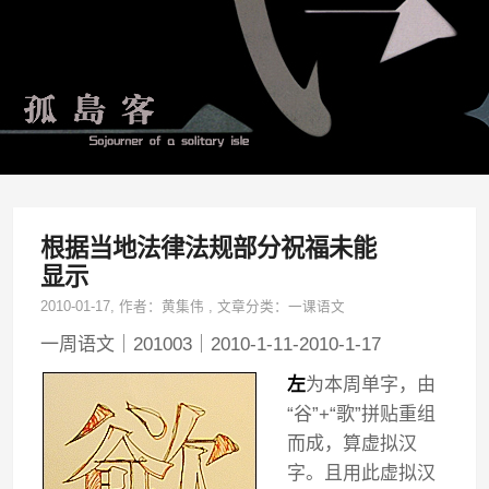
根据当地法律法规部分祝福未能
显示
2010-01-17
, 作者：
黄集伟
,
文章分类：
一课语文
一周语文｜201003｜2010-1-11-2010-1-17
左
为本周单字，由
“谷”+“歌”拼贴重组
而成，算虚拟汉
字。且用此虚拟汉