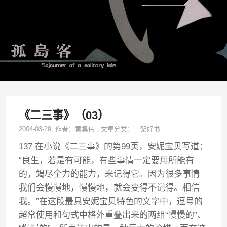
《二三事》（03）
2004-03-29
, 作者：
黄集伟
,
文章分类：
一架好书
137 在小说《二三事》的第99页，安妮宝贝写道：
“良生，若是有可能，有些事情一定要用所能有
的，竭尽全力的能力，来记得它。因为很多事情
我们会慢慢地，慢慢地，就会变得不记得。相信
我。”在这段最具安妮宝贝特色的文字中，逗号的
超常使用和句式中格外重叠出来的两组“慢慢的”、