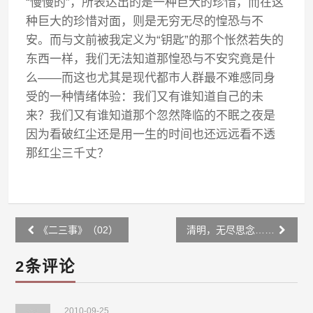
“慢慢的”，所表达出的是一种巨大的珍惜，而在这
种巨大的珍惜对面，则是无穷无尽的惶恐与不
安。而与文前被我定义为“钥匙”的那个怅然若失的
东西一样，我们无法知道那惶恐与不安究竟是什
么——而这也尤其是现代都市人群最不难感同身
受的一种情绪体验：我们又有谁知道自己的未
来？我们又有谁知道那个忽然降临的不眠之夜是
因为看破红尘还是用一生的时间也还远远看不透
那红尘三千丈？
Post
《二三事》（02）
清明，无尽思念……
navigation
2条评论
2010-09-25