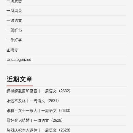
一团妄想
一窗风景
一课语文
一架好书
一手好字
企鹅号
Uncategorized
近期文章
经得起截屏和录音丨一周语文（2632）
永远不及格丨一周语文（2631）
跟和平女士一般大丨一周语文（2630）
最好登记结婚丨一周语文（2629）
热烈庆祝本人退休丨一周语文（2628）