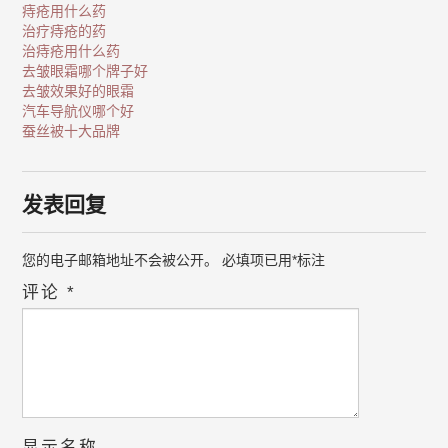
痔疮用什么药
治疗痔疮的药
治痔疮用什么药
去皱眼霜哪个牌子好
去皱效果好的眼霜
汽车导航仪哪个好
蚕丝被十大品牌
发表回复
您的电子邮箱地址不会被公开。
必填项已用
*
标注
评论
*
显示名称