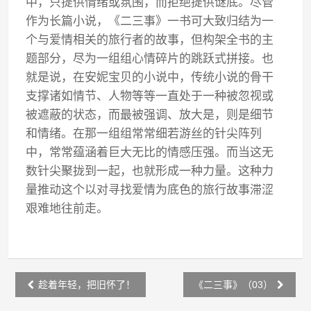
中，只提供情绪或氛围，而拒绝提供谜底。尽管
作为长篇小说，《二三事》一书可大致归结为一
个与爱情相关的旅行者的故事，但构架全书的主
题部分，尽为一组组心情碎片的跳跃式拼接。也
就是说，在安妮宝贝的小说中，传统小说的骨干
支撑诸如情节、人物等等一直处于一种被忽视或
被遮蔽的状态，而最被强调、放大是，则是细节
和情绪。在那一组组常常细若游丝的针尖阵列
中，常常蕴涵着巨大无比的情感压强。而当这无
数针尖聚拢到一起，也就形成一种力量。这种力
量推动这个以对寻找爱情为底色的旅行故事滞涩
艰难地往前走。
Post
趁着年轻，把旧怀了！
《二三事》（03）
navigation