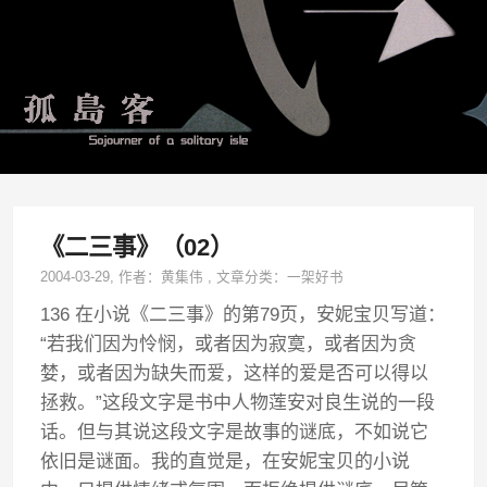
《二三事》（02）
2004-03-29
, 作者：
黄集伟
,
文章分类：
一架好书
136 在小说《二三事》的第79页，安妮宝贝写道：
“若我们因为怜悯，或者因为寂寞，或者因为贪
婪，或者因为缺失而爱，这样的爱是否可以得以
拯救。”这段文字是书中人物莲安对良生说的一段
话。但与其说这段文字是故事的谜底，不如说它
依旧是谜面。我的直觉是，在安妮宝贝的小说