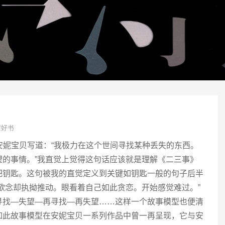
架好书
，安妮宝贝写道：“我极力在这个世间寻找某种丢失的东西。
望的事情。”我直觉上觉得这句话应该就是理解《二三事》
把钥匙。这句被我的直觉定义到关键如钥匙一般的句子后半
欲念却执拗推动。眼看着自己如此贪恋。开始感觉难过。”
寻找—失望—再寻找—再失望……这样一个故事模型也便清
如此故事模型在安妮宝贝一系列作品中曾一再呈现，它与安