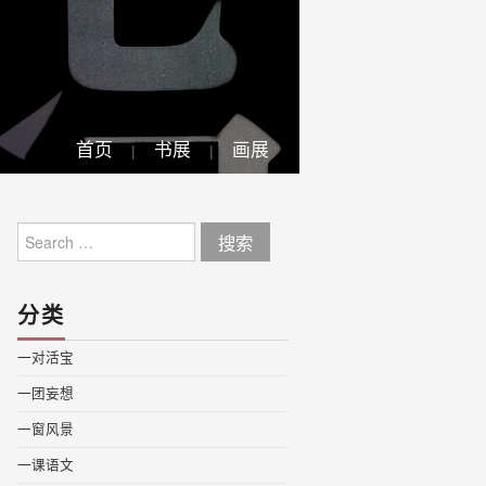
首页
书展
画展
Search
for:
分类
一对活宝
一团妄想
一窗风景
一课语文