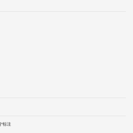
用
*
标注