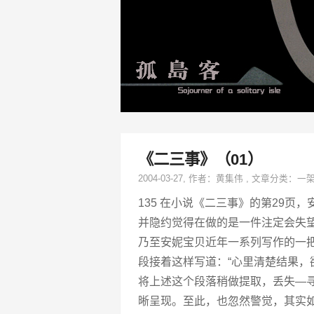
《二三事》（01）
2004-03-27
, 作者：
黄集伟
,
文章分类：
一
135 在小说《二三事》的第29页
并隐约觉得在做的是一件注定会失
乃至安妮宝贝近年一系列写作的一
段接着这样写道：“心里清楚结果，
将上述这个段落稍做提取，丢失—
晰呈现。至此，也忽然警觉，其实