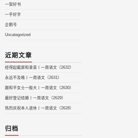
一架好书
一手好字
企鹅号
Uncategorized
近期文章
经得起截屏和录音丨一周语文（2632）
永远不及格丨一周语文（2631）
跟和平女士一般大丨一周语文（2630）
最好登记结婚丨一周语文（2629）
热烈庆祝本人退休丨一周语文（2628）
归档