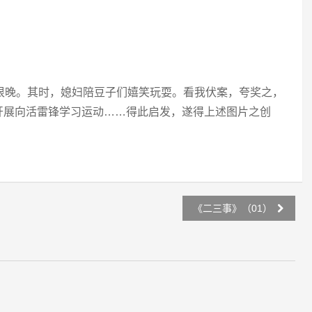
很晚。其时，媳妇陪豆子们嬉笑玩耍。看我伏案，夸奖之，
开展向活雷锋学习运动……得此启发，遂得上述图片之创
《二三事》（01）