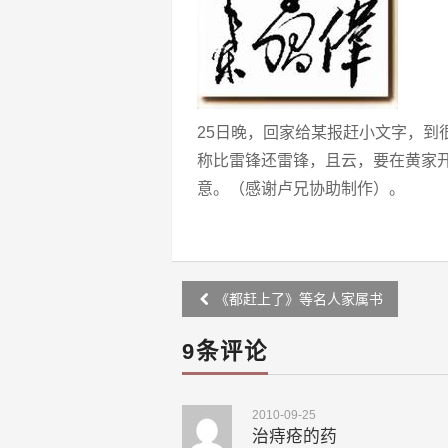
25日晚，回家给某报赶小文字，到
称比雷锋还雷锋，且云，要在黄家
意。（感谢卢兄协助制作）。
Post
《都赶上了》等名人家属书
navigation
9条评论
2010-09-25
治痔疮的药