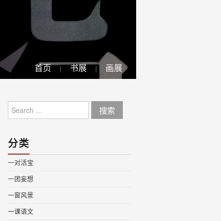
首页
书展
画展
Search
for:
分类
一对活宝
一团妄想
一窗风景
一课语文