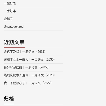
一架好书
一手好字
企鹅号
Uncategorized
近期文章
永远不及格丨一周语文（2631）
跟和平女士一般大丨一周语文（2630）
最好登记结婚丨一周语文（2629）
热烈庆祝本人退休丨一周语文（2628）
我一下就放心了丨一周语文（2627）
归档