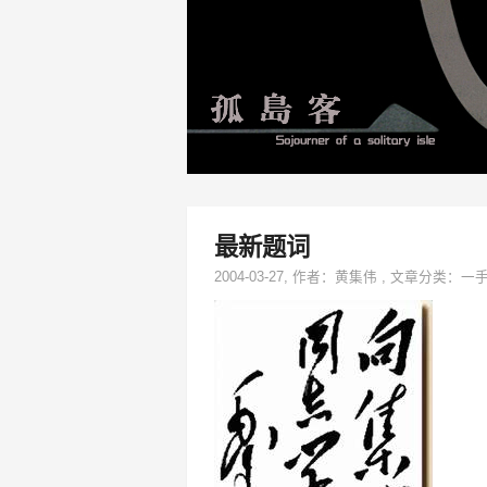
最新题词
2004-03-27
, 作者：
黄集伟
,
文章分类：
一