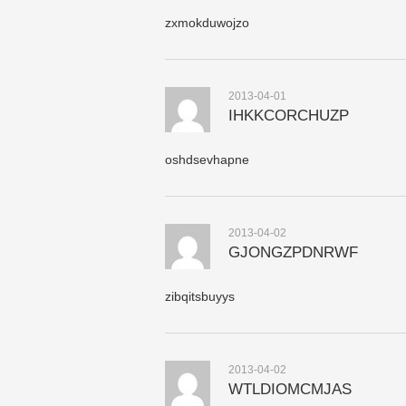
zxmokduwojzo
2013-04-01
IHKKCORCHUZP
oshdsevhapne
2013-04-02
GJONGZPDNRWF
zibqitsbuyys
2013-04-02
WTLDIOMCMJAS