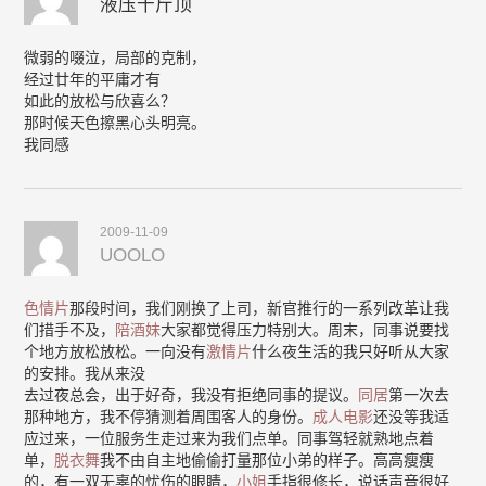
液压千斤顶
微弱的啜泣，局部的克制，
经过廿年的平庸才有
如此的放松与欣喜么？
那时候天色擦黑心头明亮。
我同感
2009-11-09
UOOLO
色情片
那段时间，我们刚换了上司，新官推行的一系列改革让我
们措手不及，
陪酒妹
大家都觉得压力特别大。周末，同事说要找
个地方放松放松。一向没有
激情片
什么夜生活的我只好听从大家
的安排。我从来没
去过夜总会，出于好奇，我没有拒绝同事的提议。
同居
第一次去
那种地方，我不停猜测着周围客人的身份。
成人电影
还没等我适
应过来，一位服务生走过来为我们点单。同事驾轻就熟地点着
单，
脱衣舞
我不由自主地偷偷打量那位小弟的样子。高高瘦瘦
的，有一双无辜的忧伤的眼睛，
小姐
手指很修长，说话声音很好