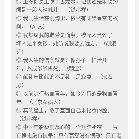
◎ 虽然你身上喷了古龙水，但我还是能隐约
闻到一股人渣味儿。 （钱小样）
◎ 我们生活在阴沟里，依然有仰望星空的权
利。（Ares）
◎ 我梦见我的鞋带是面条，被坏人煮过了。
坏人是个女孩，她听说我要去远方。（胡淑
芬）
◎ 我人生的信条就是：像孙子一样活几十
年，熬成爷爷再死。（赖宝）
◎ 献礼电影献的不是礼，是寂寞。（宋石
男）
◎ 以前流行热血青年，如今流行的是狗血青
年。（北京女病人）
◎ 真的猛士，敢于直面自己未化妆的脸。
（钱小样）
◎ 中国电影极度恶心的一个症结所在——只
有挣扎没有抗争；只有哀怨没有愤怒；只有泪