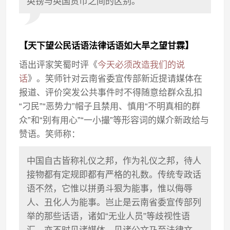
英镑与英国货币之间的区别。
【天下望公民话语法律话语如大旱之望甘霖】
语出评家笑蜀时评《
今天必须改造我们的说
话
》。笑师针对云南省委宣传部新近提请媒体在
报道、评价突发公共事件时不得随意给群众乱扣
“刁民”“恶势力”帽子且禁用、慎用“不明真相的群
众”和“别有用心”“一小撮”等形容词的媒介新政给与
赞语。笑师称：
中国自古皆称礼仪之邦，作为礼仪之邦，待人
接物都有定规即都有严格的礼数。传统专政话
语不然，它惟以拼勇斗狠为能事，惟以侮辱
人、丑化人为能事。岂止是云南省委宣传部列
举的那些话语，诸如“无业人员”等歧视性语