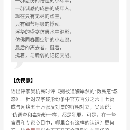
一群悲伤的懵懂的小绵羊，
一群诚恳的成熟的成年人。
现在只有无尽的虚空，
只有细节呼吸的悸动。
浮华的盛宴仿佛水中泡影，
仿佛同春园空旷的小走廊。
最后的离去者，挺着，
挺着，与脆弱的记忆交战。
【伪民意】
语出评家吴杭民时评《别被道貌岸然的“伪民意”忽
悠》。针对汉字整形纷争中官方百分之六十七赞
成与网络五十万张反对票的鲜明对立，吴师说：
“伪调查和毒奶粉一样，都是犯罪。可是，在一些
官员和专家心目中，哪里会有这样的认识？更何