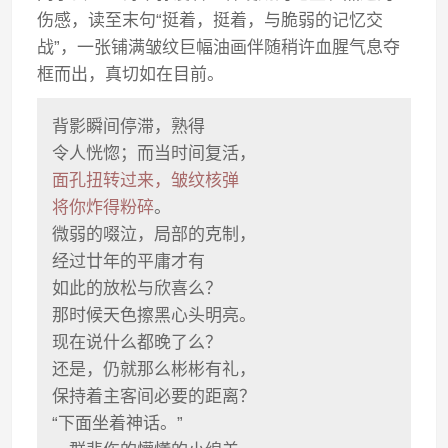
伤感，读至末句“挺着，挺着，与脆弱的记忆交
战”，一张铺满皱纹巨幅油画伴随稍许血腥气息夺
框而出，真切如在目前。
背影瞬间停滞，熟得
令人恍惚；而当时间复活，
面孔扭转过来，皱纹核弹
将你炸得粉碎
。
微弱的啜泣，局部的克制，
经过廿年的平庸才有
如此的放松与欣喜么？
那时候天色擦黑心头明亮。
现在说什么都晚了么？
还是，仍就那么彬彬有礼，
保持着主客间必要的距离？
“下面坐着神话。”