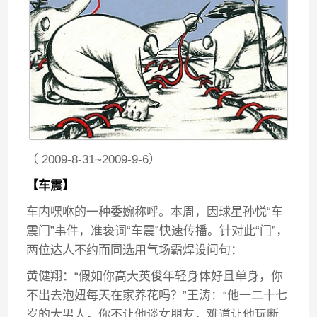
（ 2009-8-31~2009-9-6）
【车震】
车内嘿咻的一种委婉称呼。本周，因球星孙悦“车
震门”事件，准亵词“车震”快速传播。针对此“门”，
两位达人不约而同选用气场霸焊设问句：
黄健翔：“假如你高大英俊年轻身体好且单身，你
不出去泡妞每天在家养花吗？”王涛：“他一二十七
岁的大男人，你不让他谈女朋友，难道让他玩断