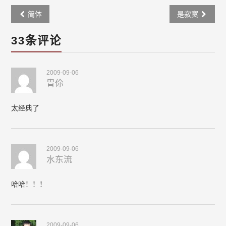
Post
简体
是寂寞
navigation
33条评论
2009-09-06
胄伱
太经典了
2009-09-06
水东流
哈哈！！！
2009-09-06