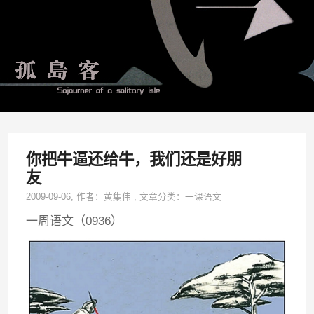
你把牛逼还给牛，我们还是好朋
友
2009-09-06
, 作者：
黄集伟
,
文章分类：
一课语文
一周语文（0936）