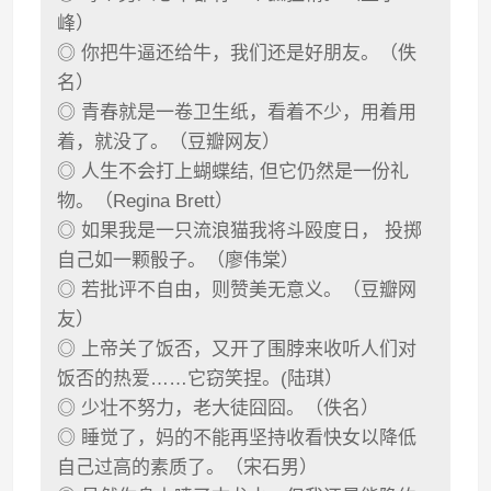
峰）
◎ 你把牛逼还给牛，我们还是好朋友。（佚
名）
◎ 青春就是一卷卫生纸，看着不少，用着用
着，就没了。（豆瓣网友）
◎ 人生不会打上蝴蝶结, 但它仍然是一份礼
物。（Regina Brett）
◎ 如果我是一只流浪猫我将斗殴度日， 投掷
自己如一颗骰子。（廖伟棠）
◎ 若批评不自由，则赞美无意义。（豆瓣网
友）
◎ 上帝关了饭否，又开了围脖来收听人们对
饭否的热爱……它窃笑捏。(陆琪）
◎ 少壮不努力，老大徒囧囧。（佚名）
◎ 睡觉了，妈的不能再坚持收看快女以降低
自己过高的素质了。（宋石男）