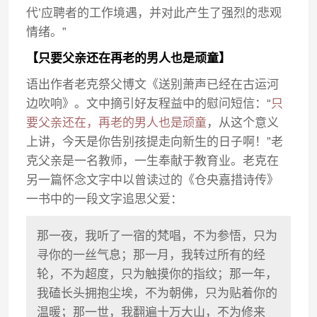
代’应聘者的工作境遇，并对此产生了强烈的悲观
情绪。”
【只要父亲还在再老的男人也是顽童】
语出作者老克祭父博文《送别萧声已经在古运河
边吹响》。文中摘引好友程益中的慰问短信：“
只
要父亲还在，再老的男人也是顽童
，从这个意义
上讲，今天是你告别孩提走向新生的日子啊！”老
克父亲是一名教师，一生奉献于教育业。老克在
另一篇怀念文字中以曾读过的《仓央嘉措诗传》
一书中的一段文字追思父爱：
那一夜，我听了一宿的梵唱，不为参悟，只为
寻你的一丝气息；那一月，我转过所有的经
轮，不为超度，只为触摸你的指纹；那一年，
我磕长头拥抱尘埃，不为朝佛，只为贴着你的
温暖；那一世，我翻遍十万大山，不为修来