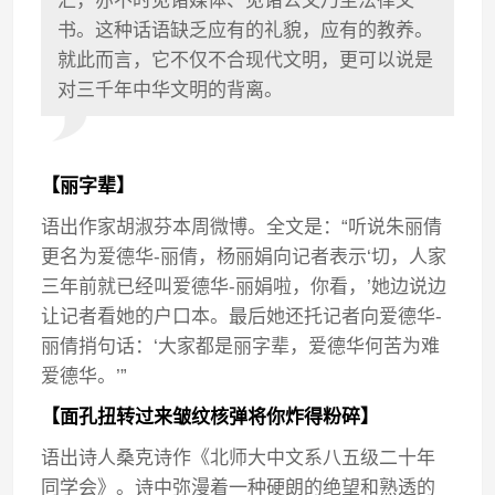
汇，亦不时见诸媒体、见诸公文乃至法律文
书。这种话语缺乏应有的礼貌，应有的教养。
就此而言，它不仅不合现代文明，更可以说是
对三千年中华文明的背离。
【丽字辈】
语出作家胡淑芬本周微博。全文是：“听说朱丽倩
更名为爱德华-丽倩，杨丽娟向记者表示‘切，人家
三年前就已经叫爱德华-丽娟啦，你看，’她边说边
让记者看她的户口本。最后她还托记者向爱德华-
丽倩捎句话：‘大家都是丽字辈，爱德华何苦为难
爱德华。’”
【面孔扭转过来皱纹核弹将你炸得粉碎】
语出诗人桑克诗作《北师大中文系八五级二十年
同学会》。诗中弥漫着一种硬朗的绝望和熟透的