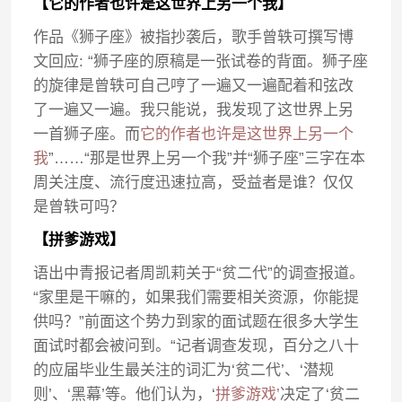
【它的作者也许是这世界上另一个我】
作品《狮子座》被指抄袭后，歌手曾轶可撰写博
文回应: “狮子座的原稿是一张试卷的背面。狮子座
的旋律是曾轶可自己哼了一遍又一遍配着和弦改
了一遍又一遍。我只能说，我发现了这世界上另
一首狮子座。而
它的作者也许是这世界上另一个
我
”……“那是世界上另一个我”并“狮子座”三字在本
周关注度、流行度迅速拉高，受益者是谁？仅仅
是曾轶可吗？
【拼爹游戏】
语出中青报记者周凯莉关于“贫二代”的调查报道。
“家里是干嘛的，如果我们需要相关资源，你能提
供吗？”前面这个势力到家的面试题在很多大学生
面试时都会被问到。“记者调查发现，百分之八十
的应届毕业生最关注的词汇为‘贫二代’、‘潜规
则’、‘黑幕’等。他们认为，‘
拼爹游戏’
决定了‘贫二