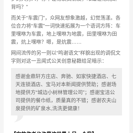
背吗？”
而关于“车震门”，众网友想象激越，幻觉荡漾。各
位合力将“车震”一词快速拓展为一个语词方阵：车
里嘿咻为车震，地上嘿咻为地震，田里嘿咻为田
震，炕上嘿咻？嗯，是炕震……
网间流传的另一则以“鸣谢语文”样貌出现的调侃文
字则对这一丑闻式公关创意秘籍给足暗示：
感谢金鼎轩方庄店、奔驰、如家快捷酒店、七
天连锁酒店、宝马对本新闻提供赞助；感谢场
地提供方“城边小树林管理公司”；感谢宝洁公
司提供的餐巾纸，质量真的不错；感谢农夫山
泉提供的矿泉水,洗洗更健康！