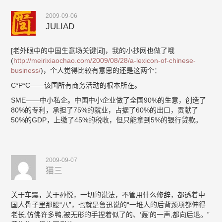
2009-09-06
JULIAD
[老外眼中的中国生意场关键词]，我的小抄网也做了哦
(
http://meirixiaochao.com/2009/08/28/a-lexicon-of-chinese-
business/
)，个人觉得比较有意思的还是这两个：
C*P*C——该国所有商务活动的根本所在。
SME——中小私企。中国中小企业做了全国90%的生意，创造了
80%的专利，承担了75%的就业，占据了60%的出口，贡献了
50%的GDP，上缴了45%的税收，但只能拿到5%的银行贷款。
2009-09-07
猫三
关于车震，关于孙悦，一切的说法，不管用什么修辞，都透着中
国人骨子里那股“八”，也就是鲁迅说的“一堆人的后背颈项都伸得
老长,仿佛许多鸭,被无形的手捏着似了的、‘轰’的一声,都向后退。”