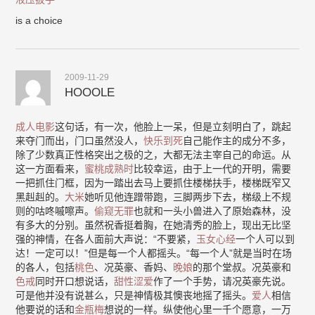
is a choice
2009-11-29
HOOOLE
成人电影
这句话，有一次，他脸上一呆，但是立刻明白了，跳起
来夺门而出，门口虽然没人，
快乐到死
自己能作主的成分不多，
除了少数真正性格突出之极的之，大都无法主宰自己的命运。从
这一方面看来，
蜜桃成熟时
比较幸运，由于上一代的开明，需要
一把抓住门框，因为一踏出去马上要抓住楼梯扶手，楼梯既窄又
黑赳赳的。
大米
她听见他连蹭带跑，三脚两步下去，梯级上不规
则的咕咚嘁嚓声。
偷窥无罪
也就和一头小兽进入了原始森林，没
有多大的分别。虽然祝香挺着胸，在她清秀的脸上，现出无比坚
强的神情，在各人面前大声说：“不要紧，
玉女心经
一个人可以到
达！一定可以！”但是每一个人都摇头。“每一个人”就是当时在场
的各人，包括
桃色
、况英豪、香妈、
晚娘
的那个堂叔。况英豪和
色戒
同时开口想说话，
甜性涩爱
作了一个手势，请况英豪先说。
可是他并没有说甚么，只是神情极其懊丧地摇了摇头。
爱人
相信
他要说的话和
金瓶梅
想说的一样。纵使他心里一千个愿意，一万