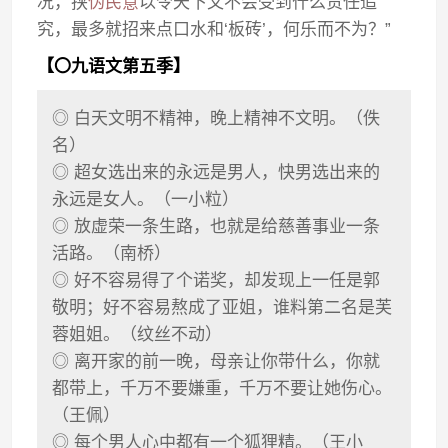
况，挟
伪民意
以令天下又不会受到什么责任追
究，最多就招来点口水和‘板砖’，何乐而不为？”
【〇九语文第五季】
◎ 白天文明不精神，晚上精神不文明。（佚
名）
◎ 超女选出来的永远是男人，快男选出来的
永远是女人。（一小粒）
◎ 放虚荣一条生路，也就是给慈善事业一条
活路。（南桥）
◎ 好不容易得了个诺奖，却发现上一任是郭
敬明；好不容易熬成了亚姐，谁料第二名是芙
蓉姐姐。（纹丝不动）
◎ 离开家的前一晚，母亲让你带什么，你就
都带上，千万不要嫌重，千万不要让她伤心。
（王佩）
◎ 每个男人心中都有一个狐狸精。（王小