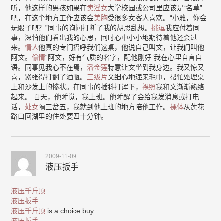
听，他这样的男孩如果在
卖淫女
大学校园或公司里应该是“名草”
吧，在这个地方工作应该会
美胸
受很多女客人喜欢。“小雅，你会
玩骰子吧？”同事的询问打断了我的胡思乱想。
挑逗
我应付着同
事，深怕他们看出我的心思，同时心中小小地期待着他还会过
来。
情人
他真的专门招呼我们这桌，他说自己叫文，让我们叫他
阿文。
偷情
“阿文，好有气质的名字，配他刚好”我在心里自言自
语。同事见我心不在焉，
潘金莲
特意让文坐到我身边。我又惊又
喜，紧张得打翻了酒瓶。
三级片
文细心地递来毛巾，帮忙处理桌
上和沙发上的惨状。在同事的插科打诨下，
裸照
我和文渐渐熟络
起来。 白天，他睡觉，我上班。他睡醒了会给我发消息或打电
话，
处女
隔三岔五，我就到他上班的地方陪他工作。
裸体
从莲花
路口回湖里的住处要四十分钟。
2009-11-09
液压扳手
液压千斤顶
液压扳手
液压千斤顶
is a choice buy
液压扳手