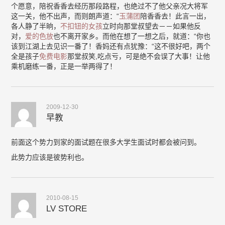
个愿意，陪祝香香去经历那段路程，也绝过不了他父亲况大将军
这一关，他不出声，而则朗声道：“
玉蒲团
陪香香去！此言一出，
各人静了半晌，
不扣钮的女孩
立时向那堂叔望去－－如果他反
对，
爱的色放
也不离开家乡。而他在想了一想之后，就道：“你也
该到江湖上去见识一番了！香妈还有点犹豫：“这不很好吧，两个
全是孩子
免费电影
那堂叔笑,吃点亏，可是绝不会误了大事！让他
乘机磨练一番，正是一举两得了！
2009-12-30
早教
前面这个势力到家的面试题在很多大学生面试时都会被问到。
此势力应该是彼势利也。
2010-08-15
LV STORE