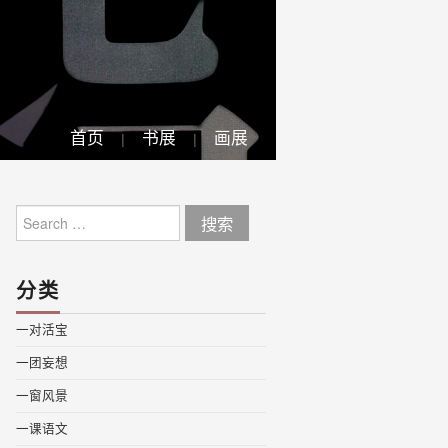
首页
书展
画展
Search
for:
分类
一对活宝
一团妄想
一窗风景
一课语文