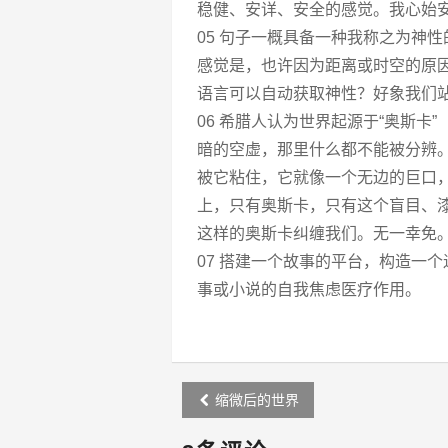
稳健、安详、安全的感觉。我心始
05 句子一概具备一种我称之为神
感觉是，也许因为距离或时空的原
语言可以自动获取神性？好象我们
06 希腊人认为世界起源于“奥斯卡”
暗的空虚，那里什么都不能被分辨
被它粘住，它就像一个无边的巨口
上，只有奥斯卡，只有这个盲目、
这样的奥斯卡纠缠我们。无一幸免
07 搭建一个故事的平台，构造一
事或小说的自我焦虑医疗作用。
Post
缩微后的世界
navigation