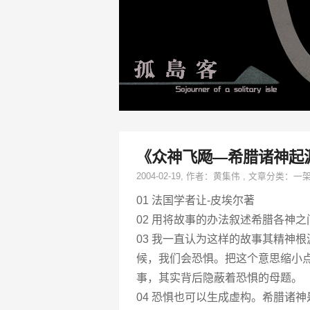
《众神飞飏—希腊诸神起
2004-02-19
, 作者：
黄集伟
,
文章分类：
一
01 法国学者让-皮埃尔著
02 用将故事的办法叙述希腊各神
03 我一直认为这样的故事其精神
候，我们会恐惧。把这个意思缩小点
事，其实背后隐蔽着恐惧的母题。
04 恐惧也可以生成虚构。希腊诸