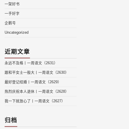
一架好书
一手好字
企鹅号
Uncategorized
近期文章
永远不及格丨一周语文（2631）
跟和平女士一般大丨一周语文（2630）
最好登记结婚丨一周语文（2629）
热烈庆祝本人退休丨一周语文（2628）
我一下就放心了丨一周语文（2627）
归档