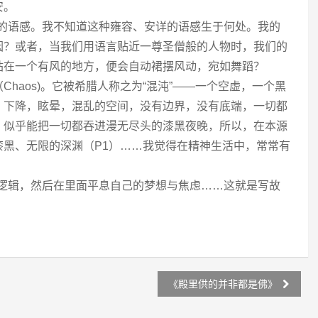
安。
性的语感。我不知道这种雍容、安详的语感生于何处。我的
因？或者，当我们用语言贴近一尊圣僧般的人物时，我们的
站在一个有风的地方，便会自动裙摆风动，宛如舞蹈？
（Chaos)。它被希腊人称之为“混沌”——一个空虚，一个黑
。下降，眩晕，混乱的空间，没有边界，没有底端，一切都
，似乎能把一切都吞进漫无尽头的漆黑夜晚，所以，在本源
漆黑、无限的深渊（P1）……我觉得在精神生活中，常常有
。
个逻辑，然后在里面平息自己的梦想与焦虑……这就是写故
《殿里供的并非都是佛》