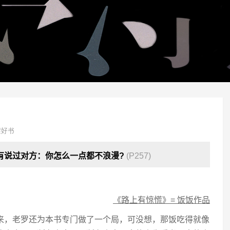
架好书
有说过对方：你怎么一点都不浪漫?
(P257)
《路上有惊慌》= 饭饭作品
来，老罗还为本书专门做了一个局，可没想，那饭吃得就像