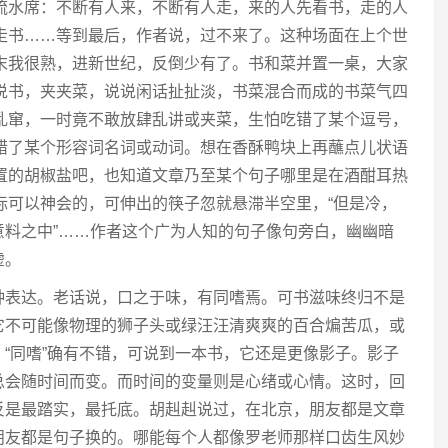
流水席：不断有人来，不断有人走，来的人先看书，走的人
走书……等到最后，作者说，过不来了。这种场面在上个世
末我很熟，进新世纪，反倒少有了。书和菜并置一桌，大家
说书，夹夹菜，说说闲话扯扯淡，书菜混合而成的书菜气四
乱窜，一时竟不敢放肆乱讲或夹菜，生怕吃错了某个逗号，
错了某个形容词名词或动词。想在香酥鸭块上再蘸点儿状语
置的胡椒盐吧，也知道文章乃至某个句子哪里是在酒酣耳热
际可以神会的，可伸出的筷子忽就悬滞半空里，“但是冷，
意料之中”……作者这个广为人知的句子像句旁白，幽幽暗
虚。
种表达。老话说，口之于味，有同嗜焉。可书滋味终归不是
它不可能像物理的狮子头或绿汪汪清爽爽的百合煸苦瓜，或
“同嗜”确有不错，可说到一本书，它还是更像影子。影子
总会随时间而变。而时间的变量则是心绪或心情。这时，回
反是最踏实，最托底。胡赳赳说过，在北京，朋友都是文章
朋友都是句子换的。哪能每个人都像罗老师那样口齿生风妙