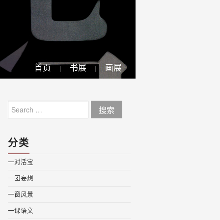
首页
书展
画展
Search
for:
分类
一对活宝
一团妄想
一窗风景
一课语文