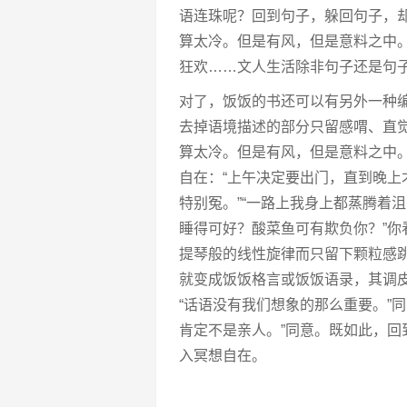
语连珠呢？回到句子，躲回句子，
算太冷。但是有风，但是意料之中
狂欢……文人生活除非句子还是句
对了，饭饭的书还可以有另外一种
去掉语境描述的部分只留感喟、直
算太冷。但是有风，但是意料之中
自在：“上午决定要出门，直到晚上
特别冤。”“一路上我身上都蒸腾着
睡得可好？酸菜鱼可有欺负你？”
提琴般的线性旋律而只留下颗粒感
就变成饭饭格言或饭饭语录，其调皮
“话语没有我们想象的那么重要。”
肯定不是亲人。”同意。既如此，
入冥想自在。