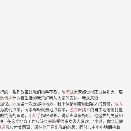
行的一系列改革让我们措手不及，
陪酒妹
大家都觉得压力特别大。周
激情片
什么夜生活的我只好听从大家的安排。我从来没
提议。
同居
第一次去那种地方，我不停猜测着周围客人的身份。
成人
为我们点单。同事驾轻就熟地点着单，
脱衣舞
我不由自主地偷偷打量
的忧伤的眼睛，
小姐
手指很修长，说话声音很好听，他这样的男孩如
”吧，在这个地方工作应该会
美胸
受很多女客人喜欢。“小雅，你会玩骰
挑逗
我应付着同事，深怕他们看出我的心思，同时心中小小地期待着