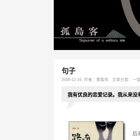
句子
2008-12-16
, 作者：
黄集伟
,
文章分类：
一
我有优良的恋爱记录。我从来没
后