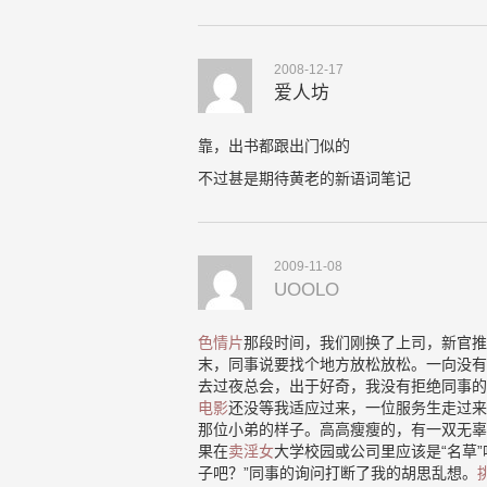
2008-12-17
爱人坊
靠，出书都跟出门似的
不过甚是期待黄老的新语词笔记
2009-11-08
UOOLO
色情片
那段时间，我们刚换了上司，新官推
末，同事说要找个地方放松放松。一向没有
去过夜总会，出于好奇，我没有拒绝同事的
电影
还没等我适应过来，一位服务生走过来
那位小弟的样子。高高瘦瘦的，有一双无辜
果在
卖淫女
大学校园或公司里应该是“名草
子吧？”同事的询问打断了我的胡思乱想。