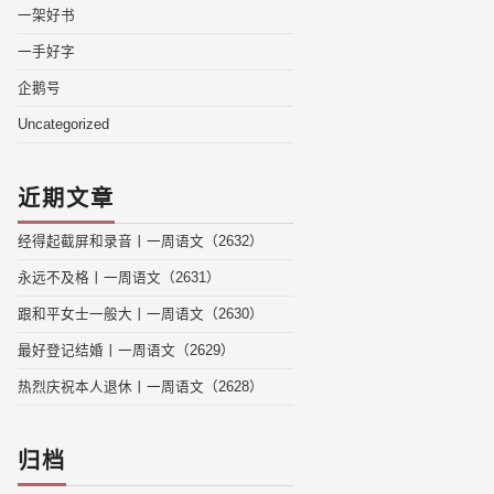
一架好书
一手好字
企鹅号
Uncategorized
近期文章
经得起截屏和录音丨一周语文（2632）
永远不及格丨一周语文（2631）
跟和平女士一般大丨一周语文（2630）
最好登记结婚丨一周语文（2629）
热烈庆祝本人退休丨一周语文（2628）
归档