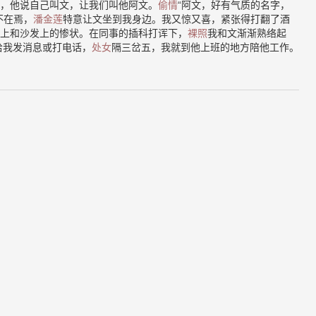
，他说自己叫文，让我们叫他阿文。
偷情
“阿文，好有气质的名字，
不在焉，
潘金莲
特意让文坐到我身边。我又惊又喜，紧张得打翻了酒
上和沙发上的惨状。在同事的插科打诨下，
裸照
我和文渐渐熟络起
给我发消息或打电话，
处女
隔三岔五，我就到他上班的地方陪他工作。