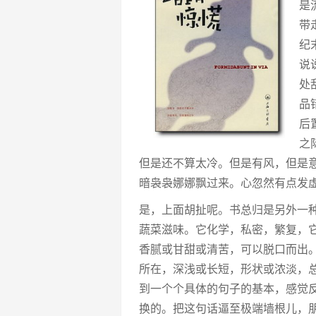
是
带
纪
说
处
品
后
之
但是还不算太冷。但是有风，但是
暗袅袅娜娜飘过来。心忽然有点发
是，上面胡扯呢。书总归是另外一
蔬菜滋味。它化学，私密，繁复，
香腻或甘甜或清苦，可以脱口而出。
所在，深浅或长短，形状或浓淡，
到一个个具体的句子的基本，感觉
换的。把这句话逼至极端墙根儿，