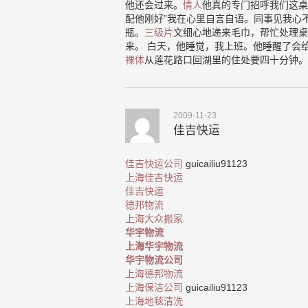
他还会过来。
情人
他真的专门招呼我们这桌
配他刚好”我在心里自言自语。同事见我心
瓶。
三级片
文细心地递来毛巾，帮忙处理桌
来。 白天，他睡觉，我上班。他睡醒了会
裸体
从莲花路口回湖里的住处要四十分钟。
2009-11-23
佳吉快运
佳吉快运公司
guicailiu91123
上海佳吉快运
佳吉快运
德邦物流
上海大众搬家
华宇物流
上海华宇物流
华宇物流公司
上海德邦物流
上海保洁公司
guicailiu91123
上海地毯清洗