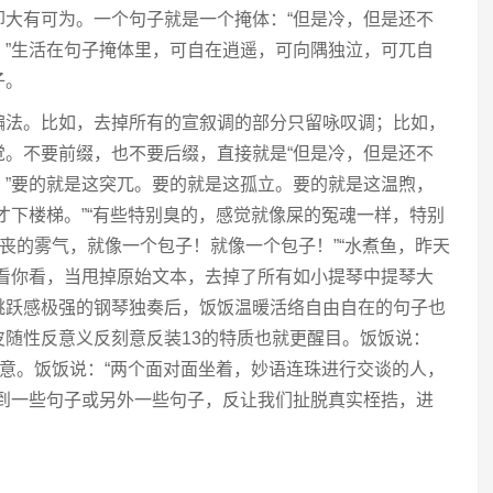
却大有可为。一个句子就是一个掩体：“但是冷，但是还不
。”生活在句子掩体里，可自在逍遥，可向隅独泣，可兀自
子。
编法。比如，去掉所有的宣叙调的部分只留咏叹调；比如，
觉。不要前缀，也不要后缀，直接就是“但是冷，但是还不
。”要的就是这突兀。要的就是这孤立。要的就是这温煦，
才下楼梯。”“有些特别臭的，感觉就像屎的冤魂一样，特别
沮丧的雾气，就像一个包子！就像一个包子！”“水煮鱼，昨天
你看你看，当甩掉原始文本，去掉了所有如小提琴中提琴大
跳跃感极强的钢琴独奏后，饭饭温暖活络自由自在的句子也
随性反意义反刻意反装13的特质也就更醒目。饭饭说：
同意。饭饭说：“两个面对面坐着，妙语连珠进行交谈的人，
回到一些句子或另外一些句子，反让我们扯脱真实桎捁，进