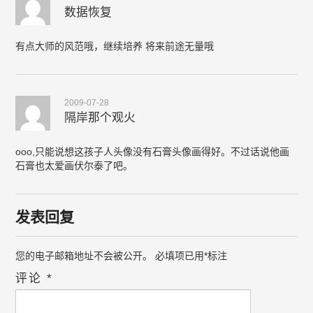
数据恢复
有点大师的风范哦，继续培养 将来前途无量哦
2009-07-28
隔岸那个观火
ooo,只能说想这孩子人头像没有石膏头像画得好。不过话说他画
石膏也太爱画伏尔泰了吧。
发表回复
您的电子邮箱地址不会被公开。
必填项已用
*
标注
评论
*