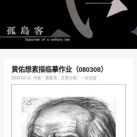
黄佑想素描临摹作业（080308）
2008-03-12
, 作者：
黄集伟
,
文章分类：
一对活宝