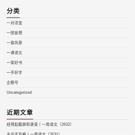
分类
一对活宝
一团妄想
一窗风景
一课语文
一架好书
一手好字
企鹅号
Uncategorized
近期文章
经得起截屏和录音丨一周语文（2632）
永远不及格丨一周语文（2631）