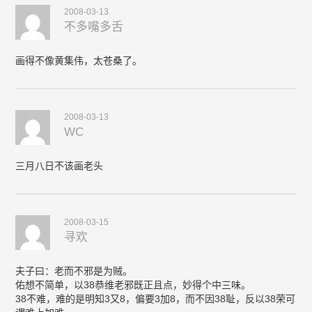
2008-03-13
不多嘴多舌
画得不像黄集伟，太苍桑了。
2008-03-13
WC
三月八日不该画老头
2008-03-15
寻欢
夫子曰：老而不邪是为贼。
佑想不简单，以38恭维老邪既正且点，妙得个中三味。
38不难，难的是明知3又8，偏要3加8，而不因38耻，反以38荣可