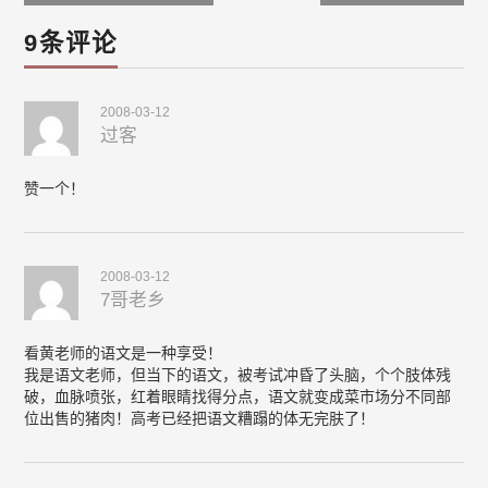
navigation
9条评论
2008-03-12
过客
赞一个！
2008-03-12
7哥老乡
看黄老师的语文是一种享受！
我是语文老师，但当下的语文，被考试冲昏了头脑，个个肢体残
破，血脉喷张，红着眼睛找得分点，语文就变成菜市场分不同部
位出售的猪肉！高考已经把语文糟蹋的体无完肤了！