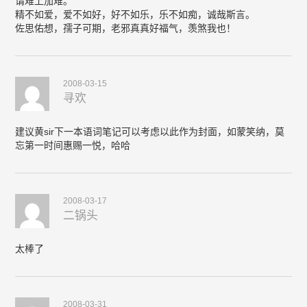
谓难上加难。
精不如爱，爱不如好，好不如乐，乐不如痴，诚哉斯言。
佐思佑想，孺子可期，老邪真真好福气，羡煞我也！
2008-03-15
寻欢
建议黄sir下一本语词笔记可以考虑以此作为封面，如蒙笑纳，莫
忘第一时间惠赐一悦，哈哈
2008-03-17
二锅头
太棒了
2008-03-31