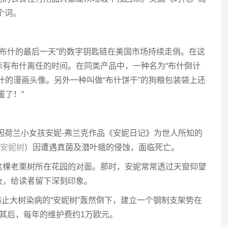
个词。
“布什的最后一天”的数字钥匙链在美国市场持续走俏。在这
标有布什离任的时间。在同类产品中，一种名为“布什倒计
什的漫画头像。另外一种叫做“布什饼干”的狗粮包装袋上还
蛋了！”
因荷兰小女孩安妮-弗兰克作品《安妮日记》为世人所知的
安妮树
）因遭遇真菌及潜叶蛾的侵蚀，面临死亡。
这棵老栗树所在花园的对面。那时，安妮常常透过天窗仰望
及，给读者留下深刻印象。
为防止大树染病的“安妮树”轰然倒下，建立一个钢制支架势在
其后，每年的维护费约1万欧元。