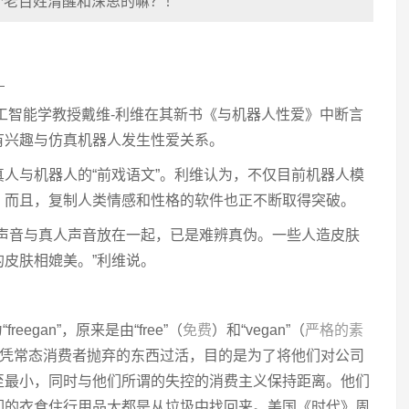
个老百姓清醒和深思的嘛？！
？
工智能学教授戴维-利维在其新书《与机器人性爱》中断言
有兴趣与仿真机器人发生性爱关系。
人与机器人的“前戏语文”。利维认为，不仅目前机器人模
，而且，复制人类情感和性格的软件也正不断取得突破。
成声音与真人声音放在一起，已是难辨真伪。一些人造皮肤
皮肤相媲美。”利维说。
eegan”，原来是由“free”（
免费
）和“vegan”（
严格的素
全凭常态消费者抛弃的东西过活，目的是为了将他们对公司
至最小，同时与他们所谓的失控的消费主义保持距离。他们
们的衣食住行用品大都是从垃圾中找回来。美国《时代》周