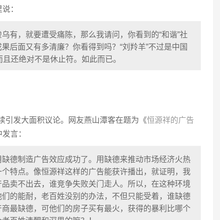
里说：
乌有，就要遭受痛陈，那么我请问，你看到的“和谐”社
果后面又有多清廉？你看得到吗？“刘羚羊”不过是中国
而且还绝对不是休止符。如此而已。
继续引发大面积议论。网友燕山潭客在题为《
恒源祥的广告
中发言：
用缺德制造广告效应成功了。用缺德来推动市场经济火热
一个特点。像恒源祥这样的广告能获许播出，就证明，我
产品卖不出去，谁竞争失败关门走人。所以，在这种环境
他们的能耐，老百姓没别的办法，不但只能受着，谁缺德
产商最缺德，可他们的房子买有最火，获得的暴利比哪个