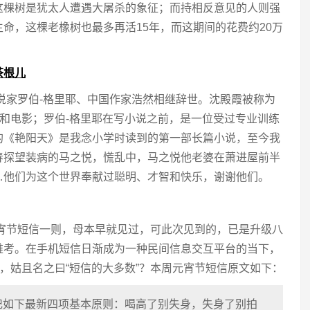
这棵树是犹太人遭遇大屠杀的象征；而持相反意见的人则强
命，这棵老橡树也最多再活15年，而这期间的花费约20万
茶根儿
说家罗伯-格里耶、中国作家浩然相继辞世。沈殿霞被称为
目和电影；罗伯-格里耶在写小说之前，是一位受过专业训练
的《艳阳天》是我念小学时读到的第一部长篇小说，至今我
春探望装病的马之悦，慌乱中，马之悦他老婆在萧进屋前半
…他们为这个世界奉献过聪明、才智和快乐，谢谢他们。
元宵节短信一则，母本早就见过，可此次见到的，已是升级八
难考。在手机短信日渐成为一种民间信息交互平台的当下，
变，姑且名之曰“短信的大多数”？本周元宵节短信原文如下：
记如下最新四项基本原则：喝高了别失身，失身了别拍