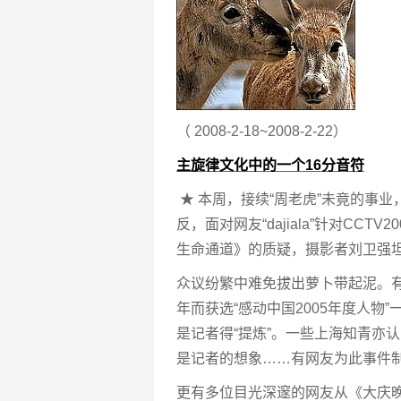
（ 2008-2-18~2008-2-22）
主旋律文化中的一个16分音符
★ 本周，接续“周老虎”未竟的事业
反，面对网友“dajiala”针对C
生命通道》的质疑，摄影者刘卫强
众议纷繁中难免拔出萝卜带起泥。有
年而获选“感动中国2005年度人物
是记者得“提炼”。一些上海知青亦
是记者的想象……有网友为此事件
更有多位目光深邃的网友从《大庆