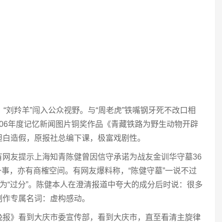
，“刘羚羊”闯入公众视野。与“周老虎”铁嘴钢牙死不改口相
CTV2006年度记忆新闻图片铜奖作品《青藏铁路为野生动物开辟
坦白造假，原报社总编下课，极富戏剧性。
网友提示上海知青陈健曾因信守承诺为战友金训华守墓36
”一事，亦有商榷空间。有网友爆料称，“陈健守墓”一说不过
认为“过分”。陈健本人在澄清报道中夸大的成分后时说：很多
制作专属名词：虚构感动。
晚报》看到大庆市委宣传部，看到大庆市，直至看清主旋律