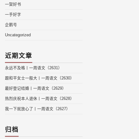
一架好书
一手好字
企鹅号
Uncategorized
近期文章
永远不及格丨一周语文（2631）
跟和平女士一般大丨一周语文（2630）
最好登记结婚丨一周语文（2629）
热烈庆祝本人退休丨一周语文（2628）
我一下就放心了丨一周语文（2627）
归档