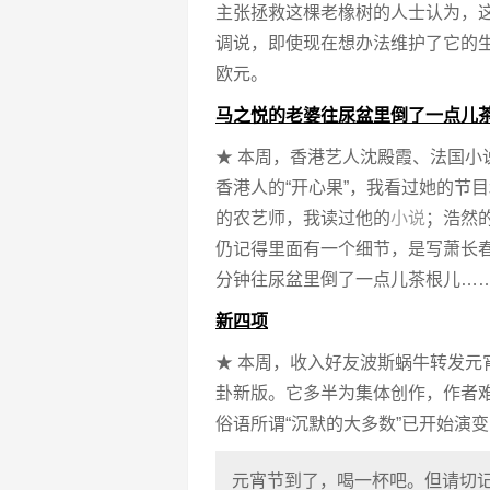
主张拯救这棵老橡树的人士认为，
调说，即使现在想办法维护了它的生
欧元。
马之悦的老婆往尿盆里倒了一点儿
★ 本周，香港艺人沈殿霞、法国小
香港人的“开心果”，我看过她的节
的农艺师，我读过他的
小说
；浩然
仍记得里面有一个细节，是写萧长
分钟往尿盆里倒了一点儿茶根儿…
新四项
★ 本周，收入好友波斯蜗牛转发
卦新版。它多半为集体创作，作者
俗语所谓“沉默的大多数”已开始演
元宵节到了，喝一杯吧。但请切