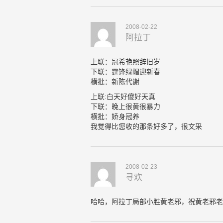
2008-02-22
阿拉丁
上联：冠希艳照辞旧岁
下联：霆锋绿帽迎新春
横批：新陈代谢
上联:白天好傻好天真
下联：晚上很黄很暴力
横批：娇身冠养
我觉得比您收的那条好多了，很文采
2008-02-23
寻欢
哈哈，阿拉丁局部小胜黄老邪，祝黄老邪老