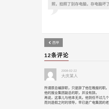
照，拍照了别存电脑，存电脑坏
Post
西甲
navigation
12条评论
2008-02-22
大庆某人
所谓原总编辞职，只是辞了他在晚报的职。
他的报业集团副总的职，并没有辞。
再说，这事儿与他本无关。他到任不过几个
而刘造假之时的领导，早已是广电集团的老