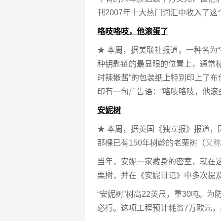
刊2007年十大热门词汇中收入了这
咯吱咯吱，他滚蛋了
★ 本周，据美联社报道，一种名为
种钥匙链的最显眼的位置上，通常
时辣椒酱”的包装纸上特别印上了布
印有一句广告语：“咯吱咯吱，他滚
安妮树
★ 本周，据英国《独立报》报道，
那棵已有150年树龄的老栗树（
又称
当年，安妮一家藏身的密室，就在
栗树，并在《安妮日记》中多次提
“安妮树”树高22英尺，重30吨。
必行。这项工程预计耗资7万欧元，