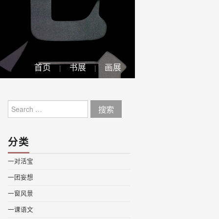
首页
书展
画展
Search
for:
分类
一对活宝
一团妄想
一窗风景
一课语文