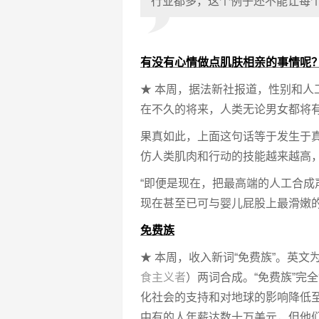
行业都多，这个例子还不能让每
有没有心情做点肌肤相亲的事情呢
★ 本周，据法新社报道，性别和人
在不久的将来，人类无论男女都将
果真如此，上面这句话等于发生于真
仿人类肌肉和行动的技能越来越高
“即便是现在，把最高端的人工合
现在甚至已可与婴儿屁股上最滑嫩的
免费族
★ 本周，收入新词“免费族”。英文为“fr
食主义者
）两词合成。“免费族”完
化社会的支持和对地球的影响降低
中有的人年薪达数十万美元，但他