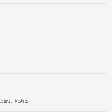
当益壮，老当弥坚