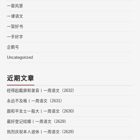
一窗风景
一课语文
一架好书
一手好字
企鹅号
Uncategorized
近期文章
经得起截屏和录音丨一周语文（2632）
永远不及格丨一周语文（2631）
跟和平女士一般大丨一周语文（2630）
最好登记结婚丨一周语文（2629）
热烈庆祝本人退休丨一周语文（2628）