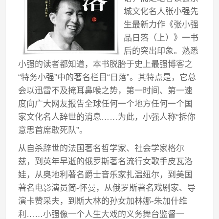
城文化名人张小强先
生最新力作《张小强
品日落（上）》一书
后的突出印象。熟悉
小强的读者都知道，本书脱胎于史上最强博客之
“特务小强”中的著名栏目“日落”。其特点是，它总
会以迅雷不及掩耳鼻喉之势，第一时间、第一速
度向广大网友报告全球任何一个地方任何一个国
家文化名人辞世的消息……为此，小强人称“拆你
意思首席敢死队”。
从自杀辞世的法国著名哲学家、社会学家格尔
兹，到英年早逝的俄罗斯著名流行女歌手皮瓦洛
娃，从奥地利著名爵士音乐家扎温纽尔，到美国
著名电影演员简-怀曼，从俄罗斯著名戏剧家、导
演卡赞采夫，到斯大林的孙女加林娜-朱加什维
利……小强像一个人生大戏的义务舞台监督一