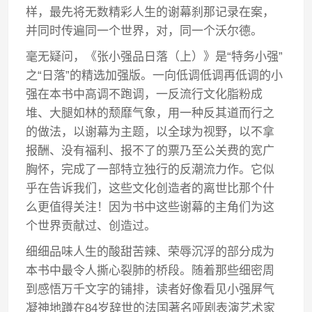
样，最先将无数精彩人生的谢幕刹那记录在案，
并同时传遍同一个世界，对，同一个沃尔德。
毫无疑问，《张小强品日落（上）》是“特务小强”
之“日落”的精选加强版。一向低调低调再低调的小
强在本书中高调不跑调，一反流行文化脂粉成
堆、大腿如林的颓靡气象，用一种反其道而行之
的做法，以谢幕为主题，以全球为视野，以不拿
报酬、没有福利、报不了的票乃至公关费的宽广
胸怀，完成了一部特立独行的反潮流力作。它似
乎在告诉我们，这些文化创造者的离世比那个什
么更值得关注！因为书中这些谢幕的主角们为这
个世界贡献过、创造过。
细细品味人生的酸甜苦辣、荣辱沉浮的部分成为
本书中最令人撕心裂肺的桥段。随着那些细密周
到感悟万千文字的铺排，读者好像看见小强屏气
凝神地蹲在84岁辞世的法国著名哑剧表演艺术家