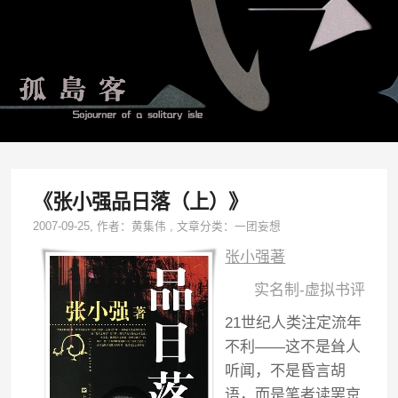
《张小强品日落（上）》
2007-09-25
, 作者：
黄集伟
,
文章分类：
一团妄想
张小强著
实名制-虚拟书评
21世纪人类注定流年
不利——这不是耸人
听闻，不是昏言胡
语，而是笔者读罢京