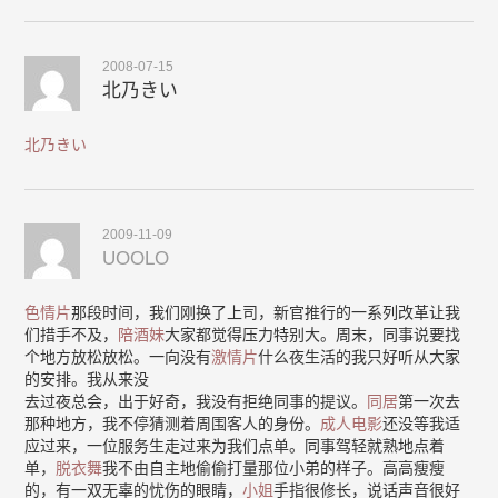
2008-07-15
北乃きい
北乃きい
2009-11-09
UOOLO
色情片
那段时间，我们刚换了上司，新官推行的一系列改革让我
们措手不及，
陪酒妹
大家都觉得压力特别大。周末，同事说要找
个地方放松放松。一向没有
激情片
什么夜生活的我只好听从大家
的安排。我从来没
去过夜总会，出于好奇，我没有拒绝同事的提议。
同居
第一次去
那种地方，我不停猜测着周围客人的身份。
成人电影
还没等我适
应过来，一位服务生走过来为我们点单。同事驾轻就熟地点着
单，
脱衣舞
我不由自主地偷偷打量那位小弟的样子。高高瘦瘦
的，有一双无辜的忧伤的眼睛，
小姐
手指很修长，说话声音很好