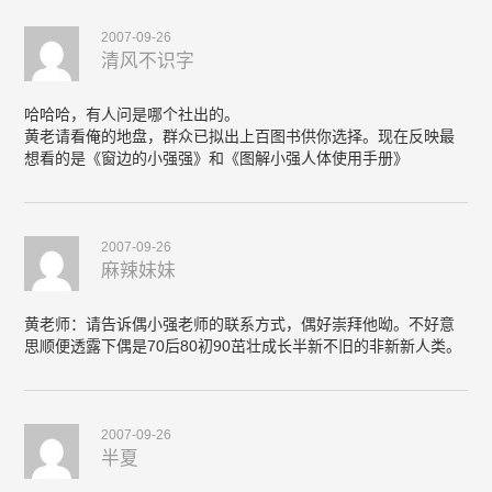
2007-09-26
清风不识字
哈哈哈，有人问是哪个社出的。
黄老请看俺的地盘，群众已拟出上百图书供你选择。现在反映最
想看的是《窗边的小强强》和《图解小强人体使用手册》
2007-09-26
麻辣妹妹
黄老师：请告诉偶小强老师的联系方式，偶好崇拜他呦。不好意
思顺便透露下偶是70后80初90茁壮成长半新不旧的非新新人类。
2007-09-26
半夏