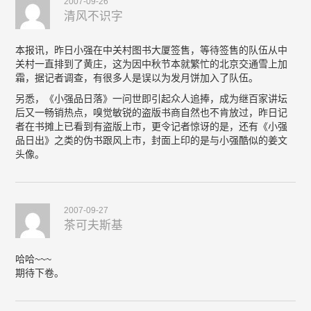
2007-09-26
清风不识字
本报讯，昨日小强在中关村图书大厦签售，等待签售的队伍从中
关村一直排到了黄庄，这为因中秋节本就繁忙的北京交通雪上加
霜，据记者调查，有很多人是误以为发月饼加入了队伍。
另悉，《小强品日落》一问世即引起众人追捧，成为继百家讲坛
后又一畅销热点，嗅觉敏锐的盗版书商自然也不肯放过，昨日记
者在书摊上已看到有盗版上市，更令记者惊讶的是，还有《小强
品日出》之类的伪书跟风上市，封面上印的是与小强酷似的姜文
头像。
2007-09-27
茶可夫斯基
哈哈~~~
期待下卷。