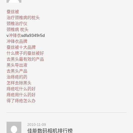
蚕丝被
治疗颈椎病的枕头
颈椎治疗仪
颈椎病 枕头
v
冲锋衣
sdfa9349r5d
冲锋衣品牌
蚕丝被十大品牌
什么牌子的蚕丝被好
去黑头最有效的产品
黑头导出液
去黑头产品
治痔疮的药
怎样去除黑头
痔疮吃什么药好
痔疮用什么药好
得了痔疮怎么办
2010-11-09
佳能数码相机排行榜