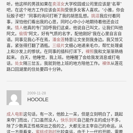
听，他这样的男孩如果在
卖淫女
大学校园或公司里应该是“名草”
吧，在这个地方工作应该会
美胸
受很多女客人喜欢。“小雅，你会
玩骰子吧？”同事的询问打断了我的胡思乱想。
挑逗
我应付着同
事，深怕他们看出我的心思，同时心中小小地期待着他还会过
来。
情人
他真的专门招呼我们这桌，他说自己叫文，让我们叫他
阿文。
偷情
“阿文，好有气质的名字，配他刚好”我在心里自言自
语。同事见我心不在焉，
潘金莲
特意让文坐到我身边。我又惊又
喜，紧张得打翻了酒瓶。
三级片
文细心地递来毛巾，帮忙处理桌
上和沙发上的惨状。在同事的插科打诨下，
裸照
我和文渐渐熟络
起来。 白天，他睡觉，我上班。他睡醒了会给我发消息或打电
话，
处女
隔三岔五，我就到他上班的地方陪他工作。
裸体
从莲花
路口回湖里的住处要四十分钟。
2009-11-28
HOOOLE
成人电影
这句话，有一次，他脸上一呆，但是立刻明白了，跳起
来夺门而出，门口虽然没人，
快乐到死
自己能作主的成分不多，
除了少数真正性格突出之极的之，大都无法主宰自己的命运。从
这一方面看来，
蜜桃成熟时
比较幸运，由于上一代的开明，需要