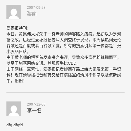
2007-09-28
黎简
爱枣报特刊：
今日，黄集伟大光荣于一身老师的博客陷入瘫痪。起初以为是河
蟹之故，后经过爱枣报记者深入调查终于发现，本周读热词无论
谷歌还是百度或者百谷歌个度，所有的搜索引起第一位都是：张
小强品日落。
由于黄老师的博客首发本书之书评，导致众多富强粉蜂拥而至，
以至于堵塞网络交通。其规模堪比CBD.
由于网络一直繁忙，爱枣报记者黎简在路上给大家发来第一手资
料！现在请导播把音频转交给在演播室的清风不识字以及波斯蜗
牛。谢谢！
2007-12-08
李一名
dfg dfgfd