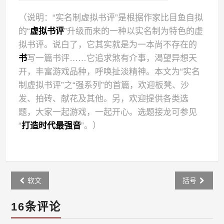
（说明：“实名制虚拟书评”是根据作家比目鱼自拟
的“
虚拟书评
”升级而来的一种以实名制为特色的虚
拟书评。说白了，它其实就是为一本尚不存在的
书
写一篇书评……它追求煞有介事，渴望异想天
开，丰富游戏品种，呼唤扯淡精神。本文为“实名
制虚拟书评”之“强系列”的首篇，欢迎板凳、沙
发、拍砖、献花及其他。另，欢迎提供各类选
题，大家一起游戏，一起开心。选题接龙可参见
“
打造时代最强音
”。）
Post
软文
括号
navigation
16条评论