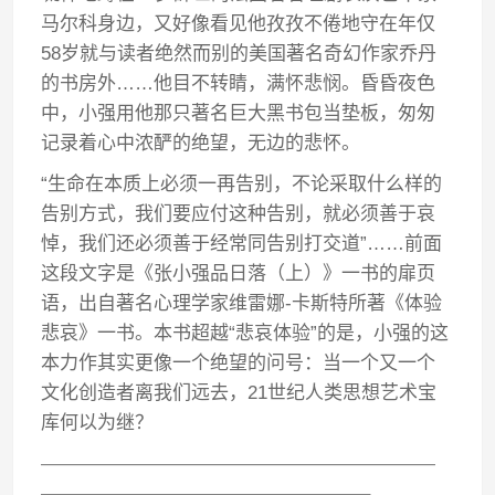
马尔科身边，又好像看见他孜孜不倦地守在年仅
58岁就与读者绝然而别的美国著名奇幻作家乔丹
的书房外……他目不转睛，满怀悲悯。昏昏夜色
中，小强用他那只著名巨大黑书包当垫板，匆匆
记录着心中浓酽的绝望，无边的悲怀。
“生命在本质上必须一再告别，不论采取什么样的
告别方式，我们要应付这种告别，就必须善于哀
悼，我们还必须善于经常同告别打交道”……前面
这段文字是《张小强品日落（上）》一书的扉页
语，出自著名心理学家维雷娜-卡斯特所著《体验
悲哀》一书。本书超越“悲哀体验”的是，小强的这
本力作其实更像一个绝望的问号：当一个又一个
文化创造者离我们远去，21世纪人类思想艺术宝
库何以为继？
—————————————————————
—————————————————–