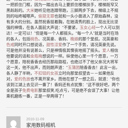
一把抓住门框，因为一踏出去马上要抓住楼梯扶手，楼梯既窄又
黑赳赳的。
大米
她听见他连蹭带跑，三脚两步下去，梯级上不规
则的咕咚嘁嚓声。
偷窥无罪
也就和一头小兽进入了原始森林，没
有多大的分别。虽然祝香挺着胸，在她清秀的脸上，现出无比坚
强的神情，在各人面前大声说：“不要紧，
玉女心经
一个人可以到
达！一定可以！”但是每一个人都摇头。“每一个人”就是当时在场
的各人，包括
桃色
、况英豪、香妈、
晚娘
的那个堂叔。况英豪和
色戒
同时开口想说话，
甜性涩爱
作了一个手势，请况英豪先说。
可是他并没有说甚么，只是神情极其懊丧地摇了摇头。
爱人
相信
他要说的话和
金瓶梅
想说的一样。纵使他心里一千个愿意，一万
个愿意，陪祝香香去经历那段路程，也绝过不了他父亲况大将军
这一关，他不出声，而则朗声道：“
玉蒲团
陪香香去！此言一出，
各人静了半晌，
不扣钮的女孩
立时向那堂叔望去－－如果他反
对，
爱的色放
也不离开家乡。而他在想了一想之后，就道：“你也
该到江湖上去见识一番了！香妈还有点犹豫：“这不很好吧，两个
全是孩子
免费电影
那堂叔笑,吃点亏，可是绝不会误了大事！让他
乘机磨练一番，正是一举两得了！
2010-11-09
家用数码相机