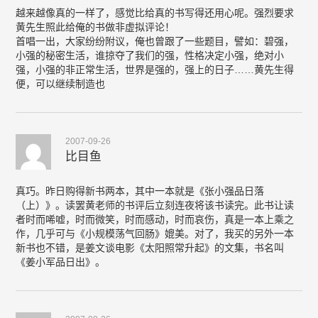
越来越像真的一样了，感觉比给真的书写得还用心呢。强烈要求
黄先生照此给俺的书做非虚拟评论！
首唱一出，大家纷纷附议，俺也曾跟了一些题目，譬如：碧强，
小强的秘密生活，谁掠夺了我们的强，性格决定小强，绝对小
强，小强的非正常生活，世界是强的，强上的日子……黄先生得
便，可以继续制造也
2007-09-26
比目鱼
真巧。昨日购得新书两本，其中一本就是《张小强品日落
（上）》。读罢黄老师的书评后立刻连夜将该书读完。此书让读
者时而唏嘘，时而微笑，时而感动，时而哀伤，真是一本上乘之
作，几乎可与《小规模荡气回肠》媲美。对了，我买的另外一本
新书也不错，是姜文谈电影《太阳照常升起》的文集，书名叫
《姜小军品日出》。