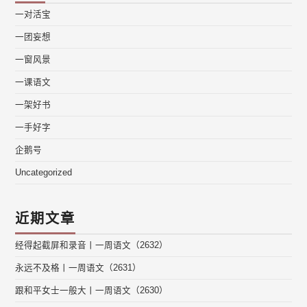
一对活宝
一团妄想
一窗风景
一课语文
一架好书
一手好字
企鹅号
Uncategorized
近期文章
经得起截屏和录音丨一周语文（2632）
永远不及格丨一周语文（2631）
跟和平女士一般大丨一周语文（2630）