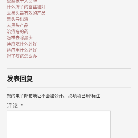
蚕丝被十大品牌
什么牌子的蚕丝被好
去黑头最有效的产品
黑头导出液
去黑头产品
治痔疮的药
怎样去除黑头
痔疮吃什么药好
痔疮用什么药好
得了痔疮怎么办
发表回复
您的电子邮箱地址不会被公开。
必填项已用
*
标注
评论
*