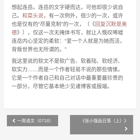
想起连岳。连岳的文字硬而达，可他却很少说自
己。
和菜头说
，有一次例外，很少的一次，或许
也是仅有的“尽量克制”的一次，（《
回复沉默是美
德
》），仅这一次无掩体书写，就让人慨叹唏嘘
连岳内心坚定的柔软：“爱一个人就是为她而活，
背叛世界也无所谓的。”
我这里说的软文不是软广告、软着陆、软经济、
软实力……而是一个作者轻易不说的那些情愫。
它是一个作者自己和自己对话中最重要最珍贵的
一部分，尽管它基本绝少见诸博客或报端。
Post
一周语文（0718）
《张小强品日落（上）》
navigation