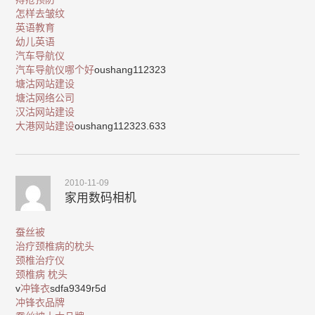
怎样去皱纹
英语教育
幼儿英语
汽车导航仪
汽车导航仪哪个好
oushang112323
塘沽网站建设
塘沽网络公司
汉沽网站建设
大港网站建设
oushang112323.633
2010-11-09
家用数码相机
蚕丝被
治疗颈椎病的枕头
颈椎治疗仪
颈椎病 枕头
v
冲锋衣
sdfa9349r5d
冲锋衣品牌