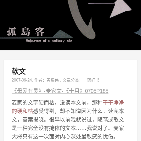
软文
2007-09-24
, 作者：
黄集伟
,
文章分类：
一架好书
《母爱有灵》-麦家文-《十月》0705P185
麦家的文字硬而枯，没读本文前，那种
干干净净
的硬和枯
感受得到，却不知道因为什么。读完本
文，答案揭晓。很早以前我就说过，随笔或散文
是一种完全没有掩体的文本……我说对了。麦家
大概只有这一次面对内心深处最敏感的忧伤。