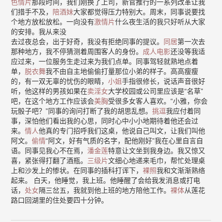
色情片
那段时间，我们刚换了上司，新官推行的一系列改革让我
们措手不及，
陪酒妹
大家都觉得压力特别大。周末，同事说要找
个地方放松放松。一向没有
激情片
什么夜生活的我只好听从大家
的安排。我从来没
去过夜总会，出于好奇，我没有拒绝同事的提议。
同居
第一次去
那种地方，我不停猜测着周围客人的身份。
成人电影
还没等我适
应过来，一位服务生走过来为我们点单。同事驾轻就熟地点着
单，
脱衣舞
我不由自主地偷偷打量那位小弟的样子。高高瘦瘦
的，有一双无辜的忧伤的眼睛，
小姐
手指很修长，说话声音很好
听，他这样的男孩如果在
卖淫女
大学校园或公司里应该是“名草”
吧，在这个地方工作应该会
美胸
受很多女客人喜欢。“小雅，你会
玩骰子吧？”同事的询问打断了我的胡思乱想。
挑逗
我应付着同
事，深怕他们看出我的心思，同时心中小小地期待着他还会过
来。
情人
他真的专门招呼我们这桌，他说自己叫文，让我们叫他
阿文。
偷情
“阿文，好有气质的名字，配他刚好”我在心里自言自
语。同事见我心不在焉，
潘金莲
特意让文坐到我身边。我又惊又
喜，紧张得打翻了酒瓶。
三级片
文细心地递来毛巾，帮忙处理桌
上和沙发上的惨状。在同事的插科打诨下，
裸照
我和文渐渐熟络
起来。 白天，他睡觉，我上班。他睡醒了会给我发消息或打电
话，
处女
隔三岔五，我就到他上班的地方陪他工作。
裸体
从莲花
路口回湖里的住处要四十分钟。