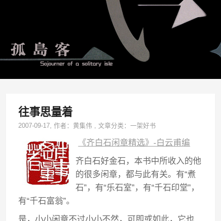
往事思量着
2007-09-17
, 作者：
黄集伟
,
文章分类：
一架好书
《齐白石闲章精选》-白云甫编
齐白石好金石，本书中所收入的他
的很多闲章，都与此有关。有“煮
石”，有“乐石室”，有“千石印堂”，
有“千石富翁”。
是，小小闲章不过小小不然，可即或如此，它也