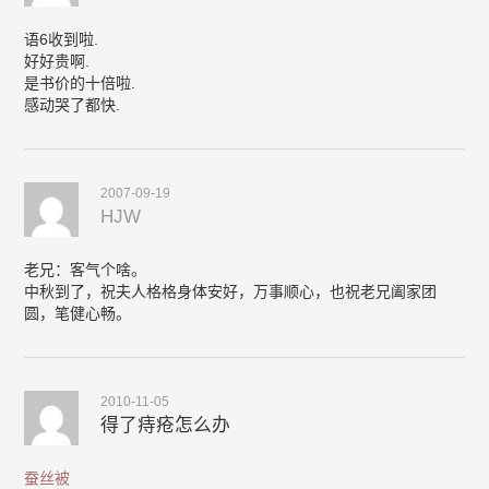
语6收到啦.
好好贵啊.
是书价的十倍啦.
感动哭了都快.
2007-09-19
HJW
老兄：客气个啥。
中秋到了，祝夫人格格身体安好，万事顺心，也祝老兄阖家团
圆，笔健心畅。
2010-11-05
得了痔疮怎么办
蚕丝被