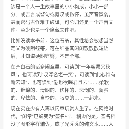
该是一个人一生故事里的小小构成，小小一部
分。或吉言或警句或慨叹或伤怀，虽声音微弱，
甚而密码古怪难于破译，可总归还是一个声音文
件，至少也是一个隐藏文件吧。
比如没读本书前，这位石翁，其性格会被想当然
定义为硬朗铿锵，可在细品其闲闲散散散短语
后，才知道硬朗铿锵，不是全部。
在齐白石的诸多闲章里，可读到“一年容易又秋
风”，也可读到“叹浮名堪一笑”，可读到“此心惟有
断云知”，也可读到“倦也欲眠君且去”……柔软
的、缠绵的、清朗的、伤怀的、悲悯的、骄矜
的、卑怯的、自怜的、寂寞的……一起来。
现在实在少有人再以闲章玩赏人生了。在网络时
代，“闲章”已蜕变为“签名档”。稍逊的是，签名档
没了图形字样辅佐，成了光秃秃的纯文本……人