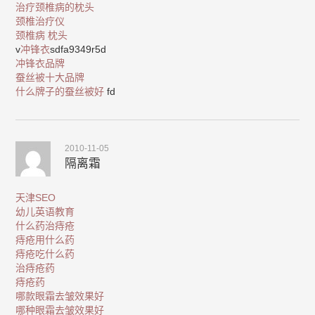
治疗颈椎病的枕头
颈椎治疗仪
颈椎病 枕头
v
冲锋衣
sdfa9349r5d
冲锋衣品牌
蚕丝被十大品牌
什么牌子的蚕丝被好
fd
2010-11-05
隔离霜
天津SEO
幼儿英语教育
什么药治痔疮
痔疮用什么药
痔疮吃什么药
治痔疮药
痔疮药
哪款眼霜去皱效果好
哪种眼霜去皱效果好