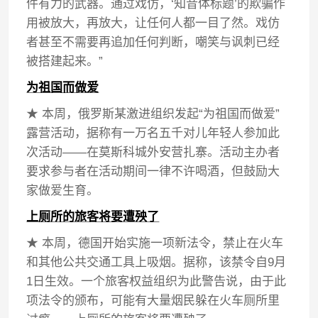
件有力的武器。通过戏仿，‘知音体标题’的欺骗作
用被放大，再放大，让任何人都一目了然。戏仿
者甚至不需要再追加任何判断，嘲笑与讽刺已经
被搭建起来。”
为祖国而做爱
★ 本周，俄罗斯某激进组织发起“为祖国而做爱”
露营活动，据称有一万名五千对儿年轻人参加此
次活动——在莫斯科城外安营扎寨。活动主办者
要求参与者在活动期间一律不许喝酒，但鼓励大
家做爱生育。
上厕所的旅客将要遭殃了
★ 本周，德国开始实施一项新法令，禁止在火车
和其他公共交通工具上吸烟。据称，该禁令自9月
1日生效。一个旅客权益组织为此警告说，由于此
项法令的颁布，可能有大量烟民躲在火车厕所里