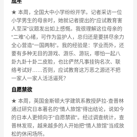
成年
★ 本周，全国大中小学纷纷开学。记者采访一位
小学男生的母亲时，她就记者提出的“应试教育害
人至深”议题发出如上感慨。我很理解这位母亲的
“二难”心绪，可作为监护人，总归还是要拼尽余力
全心营造“一国两制”。我的经验是：学业而外，还
要有多种无目的游戏、游乐、游玩，哪怕一起八
卦九卦十卦二皮脸，也比俨然凡事挂钩名次、联
络考试好……否则，应试教育这万恶之源还不把
一家人一家人活活逼死？
自愿禁欲
★ 本周，英国金斯顿大学建筑系教授萨拉-查普林
通过研究日本著名的“情人旅馆”得出结论，说如今
的日本人更倾向于“自愿禁欲”。经过调查统计，查
普林发现，越来越多的人开始把“情人旅馆”当成放
松的休闲场所。