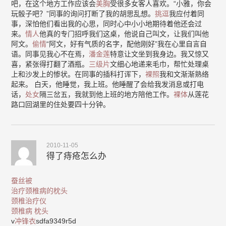
吧，在这个地方工作应该会
美胸
受很多女客人喜欢。“小雅，你会
玩骰子吧？”同事的询问打断了我的胡思乱想。
挑逗
我应付着同
事，深怕他们看出我的心思，同时心中小小地期待着他还会过
来。
情人
他真的专门招呼我们这桌，他说自己叫文，让我们叫他
阿文。
偷情
“阿文，好有气质的名字，配他刚好”我在心里自言自
语。同事见我心不在焉，
潘金莲
特意让文坐到我身边。我又惊又
喜，紧张得打翻了酒瓶。
三级片
文细心地递来毛巾，帮忙处理桌
上和沙发上的惨状。在同事的插科打诨下，
裸照
我和文渐渐熟络
起来。 白天，他睡觉，我上班。他睡醒了会给我发消息或打电
话，
处女
隔三岔五，我就到他上班的地方陪他工作。
裸体
从莲花
路口回湖里的住处要四十分钟。
2010-11-05
得了痔疮怎么办
蚕丝被
治疗颈椎病的枕头
颈椎治疗仪
颈椎病 枕头
v
冲锋衣
sdfa9349r5d