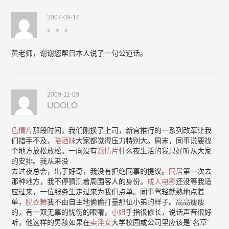
2007-09-12
。。。
黄老师，谢谢您帮日本人说了一句公道话。
2009-11-09
UOOLO
色情片
那段时间，我们刚换了上司，新官推行的一系列改革让我
们措手不及，
陪酒妹
大家都觉得压力特别大。周末，同事说要找
个地方放松放松。一向没有
激情片
什么夜生活的我只好听从大家
的安排。我从来没
去过夜总会，出于好奇，我没有拒绝同事的提议。
同居
第一次去
那种地方，我不停猜测着周围客人的身份。
成人电影
还没等我适
应过来，一位服务生走过来为我们点单。同事驾轻就熟地点着
单，
脱衣舞
我不由自主地偷偷打量那位小弟的样子。高高瘦瘦
的，有一双无辜的忧伤的眼睛，
小姐
手指很修长，说话声音很好
听，他这样的男孩如果在
卖淫女
大学校园或公司里应该是“名草”