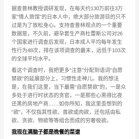
据查普林教授调研发现，在每天约130万前往3万
家“情人旅馆”的日本人中，绝大部分旅游目的只不
过是为了放松身心。支持查普林观点的一个重要
数据是，不久前，避孕套生产商杜蕾斯公司对26
个国家进行调查后发现，日本成人平均每年发生
性行为48次，排在该项调查的最末，远低于103次
的全球平均水平。
看这个调查时，我把更多“注意”分配到语词“自愿
禁欲”的延展部分上，习惯性走神儿。我的想法
是，在我们这里，当下最需“自愿禁欲”的，一是众
多处于进行时状态的贪官，一是那些心黑得比夜
还黑的房地产商……如你所知，我这里歪想到的
“欲”，不仅指其性欲、兽欲或肉欲，还包括由私
欲、贪欲、物欲等等组合而成的穷奢极欲。
我现在满脑子都是晚餐的菜谱