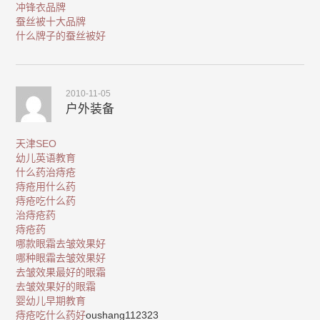
冲锋衣品牌
蚕丝被十大品牌
什么牌子的蚕丝被好
2010-11-05
户外装备
天津SEO
幼儿英语教育
什么药治痔疮
痔疮用什么药
痔疮吃什么药
治痔疮药
痔疮药
哪款眼霜去皱效果好
哪种眼霜去皱效果好
去皱效果最好的眼霜
去皱效果好的眼霜
婴幼儿早期教育
痔疮吃什么药好
oushang112323