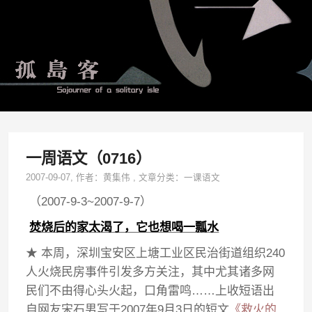
一周语文（0716）
2007-09-07
, 作者：
黄集伟
,
文章分类：
一课语文
（2007-9-3~2007-9-7）
焚烧后的家太渴了，它也想喝一瓢水
★ 本周，深圳宝安区上塘工业区民治街道组织240
人火烧民房事件引发多方关注，其中尤其诸多网
民们不由得心头火起，口角雷鸣……上收短语出
自网友宋石男写于2007年9月3日的短文
《救火的