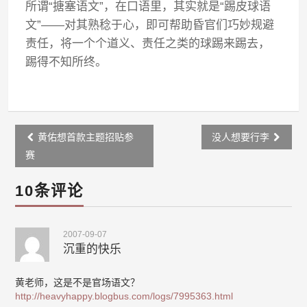
所谓“搪塞语文”，在口语里，其实就是“踢皮球语
文”——对其熟稔于心，即可帮助昏官们巧妙规避
责任，将一个个道义、责任之类的球踢来踢去，
踢得不知所终。
Post
黄佑想首款主题招贴参
没人想要行李
navigation
赛
10条评论
2007-09-07
沉重的快乐
黄老师，这是不是官场语文？
http://heavyhappy.blogbus.com/logs/7995363.html