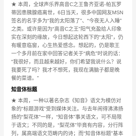
★ 本周，全球声乐界高音C之王鲁齐亚诺-帕瓦罗
蒂因患胰腺癌离世，6日当天，很多中国网友MSN
签名的名字多为“我的太阳落了”、“今夜无人入睡”
之类。或许是因为“高音C之王”阳气充盈给人印象
实在深刻的缘故，今日想起这轮西下的“太阳”，仍
有暖意临窗，心生热爱感念。想起的，仍是歌王
一个多月前在家中回答记者关于“病危”时说的话：
“我很好，而且越来越好，你们希望我说什么？说
我要死了吗？我才不想死，我现在满脑子都是晚
餐的菜谱。”
知音体标题
★ 本周，一种以著名杂志《知音》语文为模仿对
象的“标题游戏”受到媒体关注。与去年闹得沸沸扬
扬的“梨花体”一样，“知音体”事关语文，可不局限
于语文；不同的是，“梨花体”毕竟有内容，分行阵
列，属高端语文范畴内的诗；而“知音体标题”基本