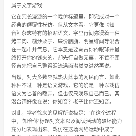
属于文字游戏:
它在冗长漫漶的一个戏仿标题里，即完成对一个
经典的颠覆性模仿。但从文本看，它更像《知
音》杂志特有的招贴语文，字里行间弥漫着一种
烤羊肉、糖炒栗子、廉价胭脂、明星绯闻等混合
在一起市井气息。它本意是要霸占你的眼球并最
终打开你的钱夹的，却先行自做无辜，不管不顾
径直先把自己整得泪流满面潸然复潸然再说。
当然，对大多数忽就热衷此事的网民而言，如此
种种不过一种是语文游戏，它的确是一种以戏仿
语文为匕首的嘲弄，但也仅只娱乐自己而已。其
潜台词好像在说：你知音？老子比你还知音。
对此，学者徐来的见解所说极是：“在这个过程
中，‘知音体’标题对文本以及阅读活动的破坏能力
充分地表现出来。戏仿在这场网络运动中成了一