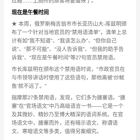
过瘾……上厕所的旅客将要遭殃了。
现在是午餐时间
★ 本周，俄罗斯梅吉翁市市长亚历山大-库兹明颁
布了一个针对当地官员的“禁用语清单”，清单上总
计有如“我不知道”、“我该怎么办”、“但你自己
说”、“那不可能”、“没人告诉我”、“但我的助手告
诉我”、“现在是午餐时间”等27句官员禁用语。
市长库兹明在颁布这个禁用语时说，“市政官员在
与市领导讲话时使用了这些语句，那他离被‘炒鱿
鱼’就不远了。”
揣摩那27条禁用语，发现，它们多为搪塞语。“搪
塞”在“官场语文”中乃高级语言一书——它是一个
及其微妙、精妙乃至博大精深的语词系统。在官
场语文中，搪塞而外，还有暗示语文、称谓语
文、寒暄语文等多类，值得另案细究。