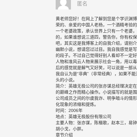
匿名
黄老师您好！在网上了解到您是个学识渊博
荣的、亲爱的中国人老杨，一个酒精考验的
一个老婆政策，承认世界上只有一个老婆，
的，如果谁想说三道四，警告你，你有权保
吧，其实这是我博客上的自我介绍，请别介
幽默小说，想请您过过目。我自我感觉是写
的段子。不过自己觉得好别人看却不一定好
人物和准风云人物来展示社会一角，用以毒
后的感觉就是解气又好笑，可以说是一部从
我自认为是“非典”（非常经典），如果不
头的小说。
简介：英雄无极公司的张亦谋总经理决定在
的巅峰之作而精心操作。小说描写的就是围
公司成员之间的尔虞我诈、明争暗斗的情形
化现象的浓缩和提炼。
时间：2006年
地点：英雄无极股份有限公司
主要人物：张亦谋，陈楷歌，赵本三，易钟
胡小戈，小胖。
章节介绍