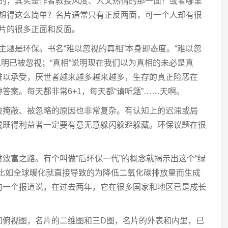
的，其实是作者教授风度、人文热情的那一面？或者哪里
想得这么简单？名片通常只有正反两面，可一个人却有很
片的很多正面和反面。
主题是环保。书名“难以忽视的真相”本身即态度。“难以忽
说明已被忽视；“真相”说明现在我们以为真相的未必是真
难以承受，厌世者越来越多越来越多，生存的真正险恶在
答案。每天都非常6+1，每天都“请听题”……天啊。
被掩蔽、被忽略的原因也非常复杂。有认知上的迟滞或局
或既得利益者一定要有意无意躲闪躲避躲藏。环保议题在很
致富之路。有个叫做“后环保一代”的概念就揭示出这个“绿
。比如全球暖化就直接导致的为降低二氧化碳排放量而生成
的一个报道说，在过去两年，它在很多国家和地区已是成长
和俯视图，名片的二维图和三D图，名片的外表和内里，已