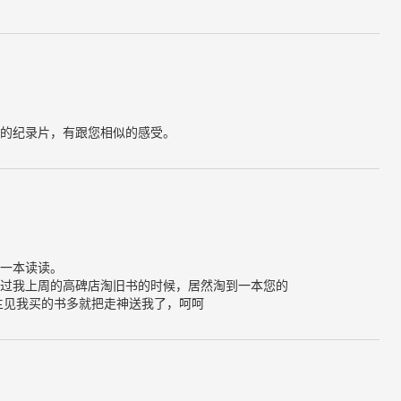
的纪录片，有跟您相似的感受。
一本读读。
过我上周的高碑店淘旧书的时候，居然淘到一本您的
主见我买的书多就把走神送我了，呵呵