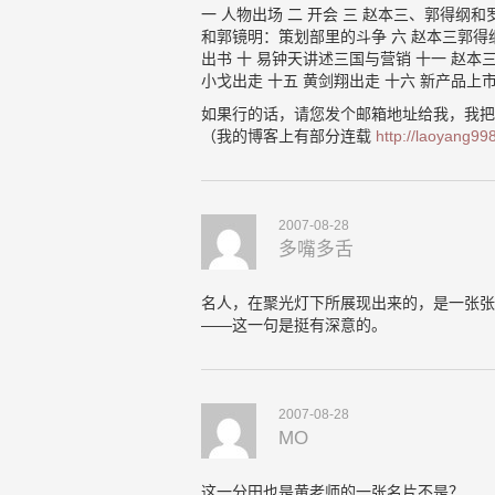
一 人物出场 二 开会 三 赵本三、郭得纲
和郭镜明：策划部里的斗争 六 赵本三郭得纲
出书 十 易钟天讲述三国与营销 十一 赵本三
小戈出走 十五 黄剑翔出走 十六 新产品上
如果行的话，请您发个邮箱地址给我，我
（我的博客上有部分连载
http://laoyang99
2007-08-28
多嘴多舌
名人，在聚光灯下所展现出来的，是一张张
——这一句是挺有深意的。
2007-08-28
MO
这一分田也是黄老师的一张名片不是？