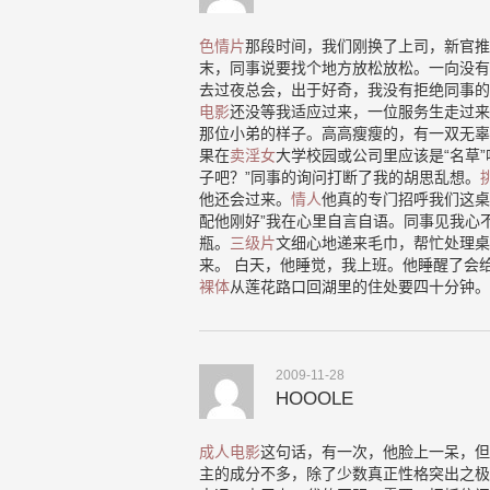
色情片
那段时间，我们刚换了上司，新官推
末，同事说要找个地方放松放松。一向没有
去过夜总会，出于好奇，我没有拒绝同事的
电影
还没等我适应过来，一位服务生走过来
那位小弟的样子。高高瘦瘦的，有一双无辜
果在
卖淫女
大学校园或公司里应该是“名草
子吧？”同事的询问打断了我的胡思乱想。
他还会过来。
情人
他真的专门招呼我们这桌
配他刚好”我在心里自言自语。同事见我心
瓶。
三级片
文细心地递来毛巾，帮忙处理桌
来。 白天，他睡觉，我上班。他睡醒了会
裸体
从莲花路口回湖里的住处要四十分钟。
2009-11-28
HOOOLE
成人电影
这句话，有一次，他脸上一呆，但
主的成分不多，除了少数真正性格突出之极