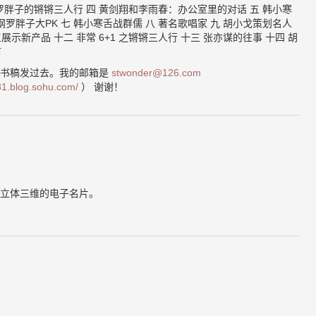
和罗胖子的锵锵三人行 四 黄剑翔和李雨春：办公室里的对话 五 韩小寒
罗胖子大PK 七 韩小寒舌战群儒 八 著名歌唱家 九 胡小戈策划名人
展示新产品 十二 非常 6+1 之锵锵三人行 十三 张亦谋的往事 十四 胡
市
把书稿发过去。我的邮箱是
stwonder@126.com
81.blog.sohu.com/
） 谢谢！
立体三维的电子名片。