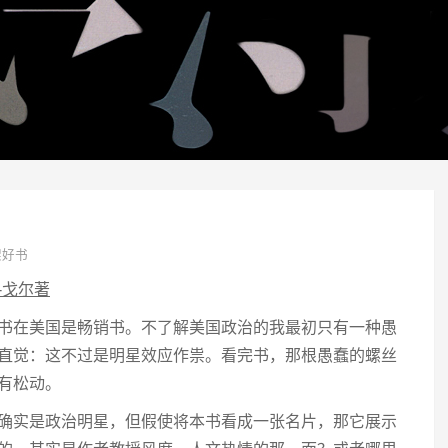
架好书
-戈尔著
书在美国是畅销书。不了解美国政治的我最初只有一种愚
直觉：这不过是明星效应作祟。看完书，那根愚蠢的螺丝
有松动。
确实是政治明星，但假使将本书看成一张名片，那它展示