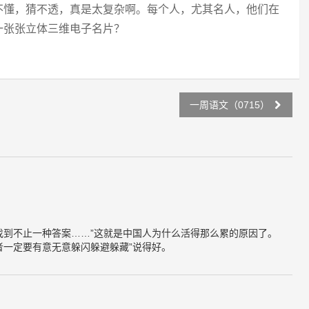
不懂，猜不透，真是太复杂啊。每个人，尤其名人，他们在
一张张立体三维电子名片？
一周语文（0715）
找到不止一种答案……”这就是中国人为什么活得那么累的原因了。
者一定要有意无意躲闪躲避躲藏”说得好。