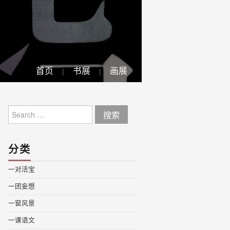
首页
书展
画展
Search
for:
分类
一对活宝
一团妄想
一窗风景
一课语文