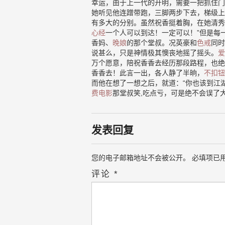
幸运，由于上一代的开明，需要一把抓住门
她听见他连蹭带跑，三脚两步下去，梯级上
有多大的分别。虽然祝香挺着胸，在她清秀
心经
一个人可以到达！一定可以！”但是每
香妈、
晚娘
的那个堂叔。况英豪和
色戒
同时
说甚么，只是神情极其懊丧地摇了摇头。
爱
万个愿意，陪祝香香去经历那段路程，也绝
香香去！此言一出，各人静了半晌，
不扣钮
而他在想了一想之后，就道：“你也该到江
费电影
那堂叔笑,吃点亏，可是绝不会误了
发表回复
您的电子邮箱地址不会被公开。
必填项已
评论
*