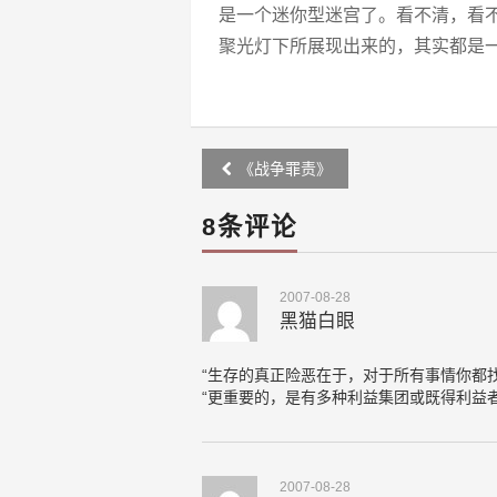
是一个迷你型迷宫了。看不清，看
聚光灯下所展现出来的，其实都是
Post
《战争罪责》
navigation
8条评论
2007-08-28
黑猫白眼
“生存的真正险恶在于，对于所有事情你都
“更重要的，是有多种利益集团或既得利益
2007-08-28