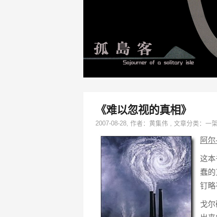
《难以忽视的真相》
2007-08-28
, 作者：
黄集伟
,
文章分类：
一
阿尔
这本
蠢的
钉略
戈尔