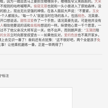
框，因为一踏出去马上要抓住楼梯扶手，楼梯既窄又黑赳赳的。
大米
不规则的咕咚嘁嚓声。
偷窥无罪
也就和一头小兽进入了原始森林，没
的脸上，现出无比坚强的神情，在各人面前大声说：“不要紧，
玉女
一个人都摇头。“每一个人”就是当时在场的各人，包括
桃色
、况英豪、
开口想说话，
甜性涩爱
作了一个手势，请况英豪先说。可是他并没有
人
相信他要说的话和
金瓶梅
想说的一样。纵使他心里一千个愿意，一
过不了他父亲况大将军这一关，他不出声，而则朗声道：“
玉蒲团
陪
的女孩
立时向那堂叔望去－－如果他反对，
爱的色放
也不离开家乡。
湖上去见识一番了！香妈还有点犹豫：“这不很好吧，两个全是孩子
免
大事！让他乘机磨练一番，正是一举两得了！
用
*
标注