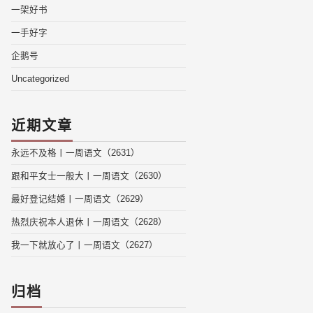
一架好书
一手好字
企鹅号
Uncategorized
近期文章
永远不及格丨一周语文（2631）
跟和平女士一般大丨一周语文（2630）
最好登记结婚丨一周语文（2629）
热烈庆祝本人退休丨一周语文（2628）
我一下就放心了丨一周语文（2627）
归档