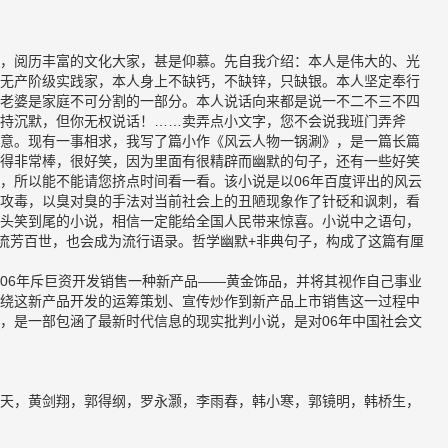
，阅历丰富的文化大家，甚是仰慕。先自我介绍：本人是伟大的、光
无产阶级实践家，本人身上不缺钙，不缺锌，只缺银。本人坚定奉行
老婆是家庭不可分割的一部分。本人说话向来都是说一不二不三不四
持沉默，但你无权说话！……卖弄点小文字，您不会说我班门弄斧
意。现有一事相求，我写了篇小作《风云人物一锅涮》，是一篇长篇
得非常棒，很好笑，因为里面有很精辟而幽默的句子，还有一些好笑
，所以能不能请您挤点时间看一看。该小说是以06年百度评出的风云
攻毒，以臭对臭的手法对当前社会上的丑陋现象作了针砭和讽刺，看
头笑到尾的小说，相信一定能给全国人民带来惊喜。小说中之语句，
能流芳百世，也会成为流行语录。哲学幽默+非典句子，构成了这篇有厘
06年斥巨资开发销售一种新产品——黄金饰品，并将其视作自己事业
绕这新产品开发的运筹策划、宣传炒作到新产品上市销售这一过程中
，是一部包涵了最新时代信息的现实批判小说，是对06年中国社会文
天，黄剑翔，郭得纲，罗永灏，李雨春，韩小寒，郭镜明，韩桥生，