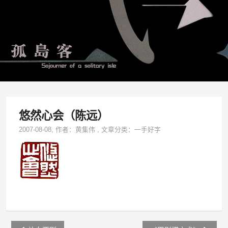
悠然心会（陈远）
2007-08-08
, 作者：
黄集伟
,
文章分类：
一手好字