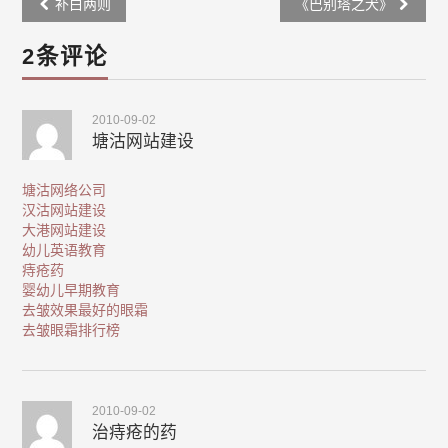
Post
补白两则
《巴别塔之犬》
navigation
2条评论
2010-09-02
塘沽网站建设
塘沽网络公司
汉沽网站建设
大港网站建设
幼儿英语教育
痔疮药
婴幼儿早期教育
去皱效果最好的眼霜
去皱眼霜排行榜
2010-09-02
治痔疮的药