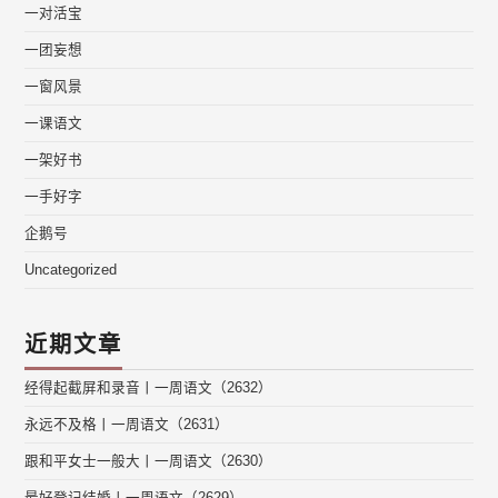
一对活宝
一团妄想
一窗风景
一课语文
一架好书
一手好字
企鹅号
Uncategorized
近期文章
经得起截屏和录音丨一周语文（2632）
永远不及格丨一周语文（2631）
跟和平女士一般大丨一周语文（2630）