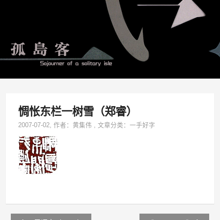
惆怅东栏一树雪（郑睿）
2007-07-02
, 作者：
黄集伟
,
文章分类：
一手好字