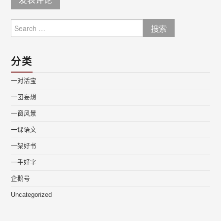
Search
for:
分类
一对活宝
一团妄想
一窗风景
一课语文
一架好书
一手好字
企鹅号
Uncategorized