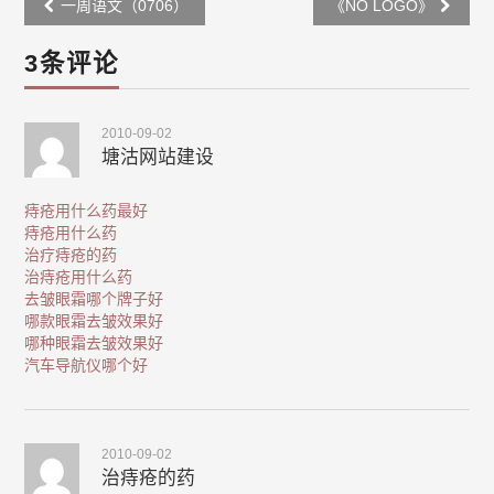
Post
一周语文（0706）
《NO LOGO》
navigation
3条评论
2010-09-02
塘沽网站建设
痔疮用什么药最好
痔疮用什么药
治疗痔疮的药
治痔疮用什么药
去皱眼霜哪个牌子好
哪款眼霜去皱效果好
哪种眼霜去皱效果好
汽车导航仪哪个好
2010-09-02
治痔疮的药