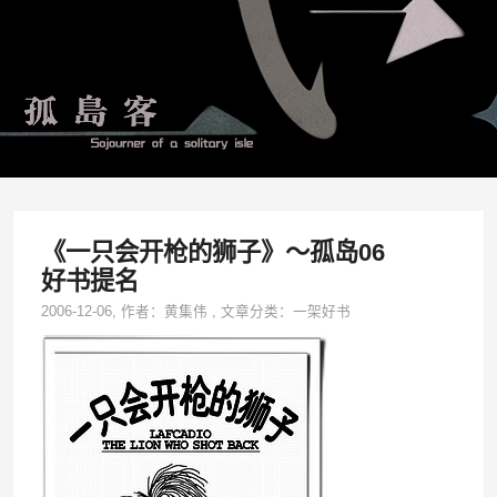
《一只会开枪的狮子》～孤岛06
好书提名
2006-12-06
, 作者：
黄集伟
,
文章分类：
一架好书