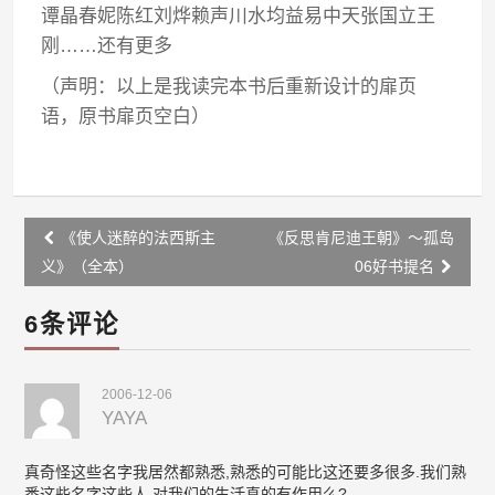
谭晶春妮陈红刘烨赖声川水均益易中天张国立王
刚……还有更多
（声明：以上是我读完本书后重新设计的扉页
语，原书扉页空白）
Post
《使人迷醉的法西斯主
《反思肯尼迪王朝》～孤岛
navigation
义》（全本）
06好书提名
6条评论
2006-12-06
YAYA
真奇怪这些名字我居然都熟悉,熟悉的可能比这还要多很多.我们熟
悉这些名字这些人,对我们的生活真的有作用么?