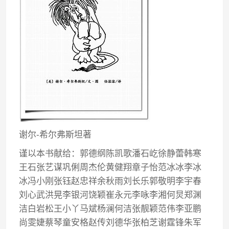
谢尔-希尔弗斯坦著
谨以本书献给：郭德纲陈凯歌潘石屹徐静蕾韩寒
王石张艺谋巩俐周杰伦黄健翔章子怡范冰冰李冰
冰冯小刚张钰赵忠祥余秋雨刘长乐郭敬明李宇春
刘心武洪晃李银河饶颖崔永元李咏李湘何炅郑渊
洁白岩松王小丫马斌杨澜何洁张靓颖范伟李亚鹏
尚雯婕蔡琴童安格赵传刘德华张柏芝谢霆锋朱军