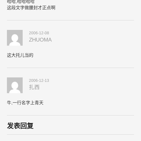
哈哈,哈哈哈哈
这段文字做腰封才正点啊
2006-12-08
ZHUOMA
这大托儿当的
2006-12-13
扎西
牛,一行名字上青天
发表回复