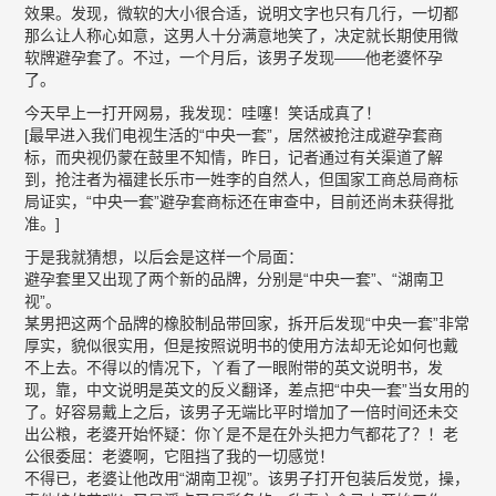
效果。发现，微软的大小很合适，说明文字也只有几行，一切都
那么让人称心如意，这男人十分满意地笑了，决定就长期使用微
软牌避孕套了。不过，一个月后，该男子发现——他老婆怀孕
了。
今天早上一打开网易，我发现：哇噻！笑话成真了！
[最早进入我们电视生活的“中央一套”，居然被抢注成避孕套商
标，而央视仍蒙在鼓里不知情，昨日，记者通过有关渠道了解
到，抢注者为福建长乐市一姓李的自然人，但国家工商总局商标
局证实，“中央一套”避孕套商标还在审查中，目前还尚未获得批
准。]
于是我就猜想，以后会是这样一个局面：
避孕套里又出现了两个新的品牌，分别是“中央一套”、“湖南卫
视”。
某男把这两个品牌的橡胶制品带回家，拆开后发现“中央一套”非常
厚实，貌似很实用，但是按照说明书的使用方法却无论如何也戴
不上去。不得以的情况下，丫看了一眼附带的英文说明书，发
现，靠，中文说明是英文的反义翻译，差点把“中央一套”当女用的
了。好容易戴上之后，该男子无端比平时增加了一倍时间还未交
出公粮，老婆开始怀疑：你丫是不是在外头把力气都花了？！老
公很委屈：老婆啊，它阻挡了我的一切感觉！
不得已，老婆让他改用“湖南卫视”。该男子打开包装后发觉，操，