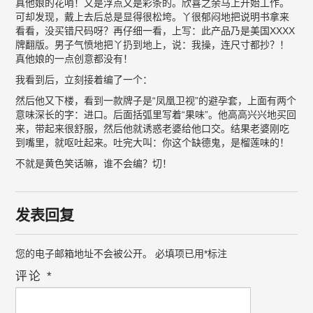
真他娘的花哨！又是浮点又是彩条的。欣喜之余马上开始工作。
可却发现，戴上去后总是显得很松垮。丫很郁闷地把说明书拿来
看看，没买错尺码呀？再仔细一看，上写：此产品乃是美国XXXX
牌翻版。男子气愤地把丫扔到地上，说：我操，连尺寸都抄？！
真他娘的一点创意都没有！
我看到后，立刻接着编了一个：
然后他又下楼，看到一款牌子是“凤凰卫视”的避孕套，上面有两个
意味深长的字：进口。后面括弧里写着“果味”。他高高兴兴地买回
来，带起来很舒服，然后他就诱惑老婆给他口交。结果老婆刚吃
到嘴里，就呕吐起来。吐完大叫：你这个缺德鬼，是榴莲味的！
不就是黄色笑话嘛，谁不会编？切！
发表回复
您的电子邮箱地址不会被公开。
必填项已用
*
标注
评论
*