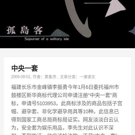
中央一套
2006-08-01
, 作者：
黄集伟
,
文章分类：
一课语文
福建长乐市金峰镇李振勇今年1月6日委托福州市
鼓楼区新华商标代理公司申请注册“中央一套”商
标，申请号5103953，此商标涉及的商品包括子宫
帽、避孕套、非化学避孕用具等10种。此信息已
得到国家工商总局商标局证实。网友淡淡白云认
为，安全套为娱乐用品，李先生对此认识不深