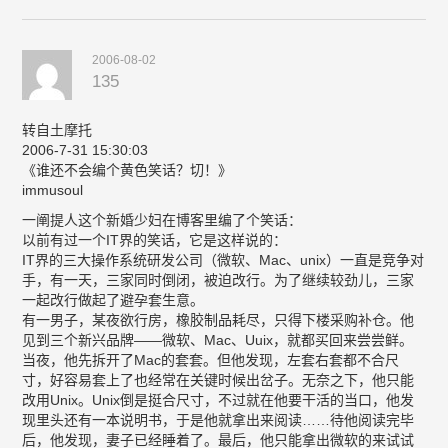
2006-08-02
135
转自土摩托
2006-7-31 15:30:03
《谁还不会编个黄色笑话？切！》
immusoul
一阐提人这个新婚少妇在博客里编了个笑话：
以前有过一个IT界的笑话，它是这样说的：
IT界的三大操作系统研发公司（微软、Mac、unix）一直是竞争对
手，有一天，三家同时倒闭，被迫改行。为了继续较劲儿，三家
一起改行做起了避孕套生意。
有一男子，某夜欲行房，橡胶制品耗尽，只得下楼采购补仓。他
见到三个新兴品牌——微软、Mac、Uuix，就都买回来尝尝鲜。
当夜，他先拆开了Mac的套套。但他发现，左套右套都不合尺
寸，好容易套上了也经常在关键时候出岔子。无奈之下，他只能
改用Unix。Unix倒是挺合尺寸，不过就在他要干活的当口，他发
现里头还有一本说明书，于是他就拿出来阅读……待他阅读完毕
后，他发现，妻子已经睡着了。最后，他只能拿出微软的来试试