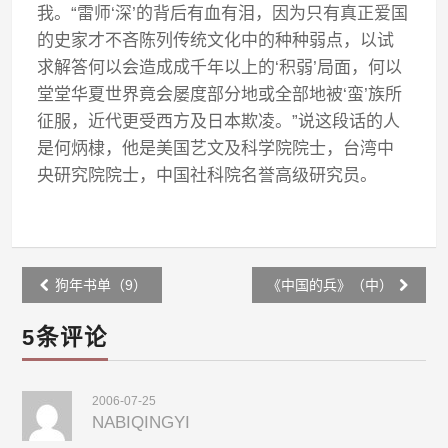
我。“雷师‘深’的背后有血有泪，因为只有真正爱国
的史家才不吝陈列传统文化中的种种弱点，以试
求解答何以会造成成千年以上的‘积弱’局面，何以
堂堂华夏世界竟会屡度部分地或全部地被‘蛮’族所
征服，近代更受西方及日本欺凌。”说这段话的人
是何炳棣，他是美国艺文及科学院院士，台湾中
央研究院院士，中国社科院名誉高级研究员。
Post
狗年书单（9）
《中国的兵》（中）
navigation
5条评论
2006-07-25
NABIQINGYI