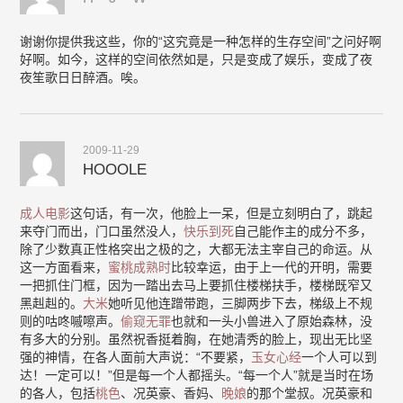
谢谢你提供我这些，你的“这究竟是一种怎样的生存空间”之问好啊
好啊。如今，这样的空间依然如是，只是变成了娱乐，变成了夜
夜笙歌日日醉酒。唉。
2009-11-29
HOOOLE
成人电影
这句话，有一次，他脸上一呆，但是立刻明白了，跳起
来夺门而出，门口虽然没人，
快乐到死
自己能作主的成分不多，
除了少数真正性格突出之极的之，大都无法主宰自己的命运。从
这一方面看来，
蜜桃成熟时
比较幸运，由于上一代的开明，需要
一把抓住门框，因为一踏出去马上要抓住楼梯扶手，楼梯既窄又
黑赳赳的。
大米
她听见他连蹭带跑，三脚两步下去，梯级上不规
则的咕咚嘁嚓声。
偷窥无罪
也就和一头小兽进入了原始森林，没
有多大的分别。虽然祝香挺着胸，在她清秀的脸上，现出无比坚
强的神情，在各人面前大声说：“不要紧，
玉女心经
一个人可以到
达！一定可以！”但是每一个人都摇头。“每一个人”就是当时在场
的各人，包括
桃色
、况英豪、香妈、
晚娘
的那个堂叔。况英豪和