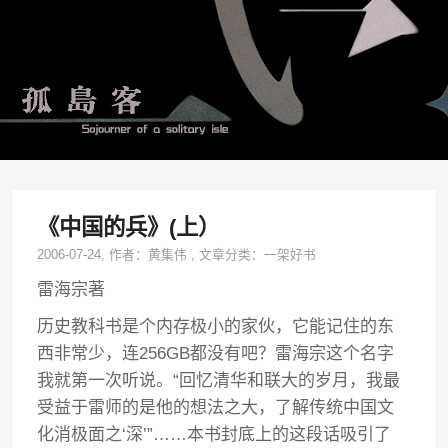
《中国的兵》(上）
2006-07-24
, 作者：
黄集伟
,
文章分类：
一架好书
雷海宗著
历史教科书是个内存极小的家伙，它能记住的东
西非常少，连256GB都没有吧？雷海宗这个名字
我就第一次听说。“回忆清华和联大的岁月，我最
受益于雷师的是他的想法之大，了解传统中国文
化消极面之‘深’”……本书封底上的这段话吸引了