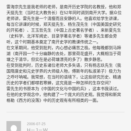
雷海宗先生是我老师的老师，是南开历史学院的名教授，他和郑
天挺先生（当时北大教务长）在52年同时调到南开大学。据众位
老师讲，雷先生是一个清瘦而且安静的人。他喜欢给学生讲课，
每当它讲课的时候，郑天挺先生、杨生茂先生（中国美国史研究
的开拓者）、王玉哲先生（中国上古史著名学者）、来新夏先生
（史料学、北洋军阀史、目录学著名学者）等诸多先生都会旁
听，这个时期基本奠定了南开史学的教课传统之一。
在文革期间，他受到批判，内心想必痛苦之极。他每晚都到马蹄
湖（南开园一个十分幽静的去处，那里荷花盛开，大概相当于荷
塘之于清华，但实在是必荷塘漂亮的多了）散步静思。
在受到批判时，历史系诸位老师大多失语，只有杨志玖先生（我
国隋唐史和元史学界的大师级人物，傅斯年的私淑弟子）极力为
之呼吁呐喊。我常想，在当时的语境下，让这些研究历史、精通
历史的学者们都噤若寒蝉，这究竟是一种怎样的生存空间？
雷先生的书原本为《中国的文化与中国的兵》，这本书我读过。
在他的史学观念中，他构建了一个庞大的历史观。我觉得和斯宾
格勒《西方的没落》中的历史观有有所相类的一面。
2006-07-25
H－J－W