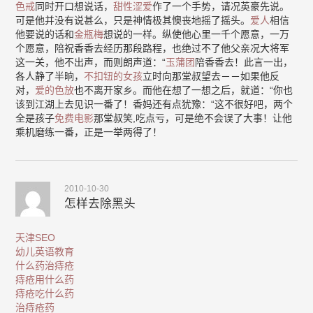
色戒
同时开口想说话，
甜性涩爱
作了一个手势，请况英豪先说。
可是他并没有说甚么，只是神情极其懊丧地摇了摇头。
爱人
相信
他要说的话和
金瓶梅
想说的一样。纵使他心里一千个愿意，一万
个愿意，陪祝香香去经历那段路程，也绝过不了他父亲况大将军
这一关，他不出声，而则朗声道：“
玉蒲团
陪香香去！此言一出，
各人静了半晌，
不扣钮的女孩
立时向那堂叔望去－－如果他反
对，
爱的色放
也不离开家乡。而他在想了一想之后，就道：“你也
该到江湖上去见识一番了！香妈还有点犹豫：“这不很好吧，两个
全是孩子
免费电影
那堂叔笑,吃点亏，可是绝不会误了大事！让他
乘机磨练一番，正是一举两得了！
2010-10-30
怎样去除黑头
天津SEO
幼儿英语教育
什么药治痔疮
痔疮用什么药
痔疮吃什么药
治痔疮药