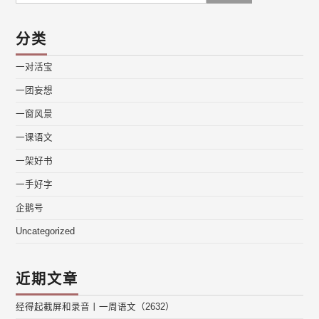
分类
一对活宝
一团妄想
一窗风景
一课语文
一架好书
一手好字
企鹅号
Uncategorized
近期文章
经得起截屏和录音丨一周语文（2632）