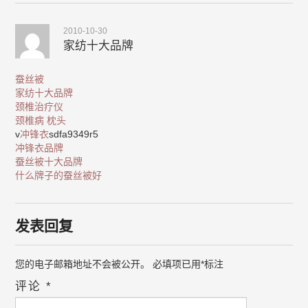
2010-10-30
家纺十大品牌
蚕丝被
家纺十大品牌
颈椎治疗仪
颈椎病 枕头
v
冲锋衣
sdfa9349r5
冲锋衣品牌
蚕丝被十大品牌
什么牌子的蚕丝被好
发表回复
您的电子邮箱地址不会被公开。
必填项已用
*
标注
评论
*