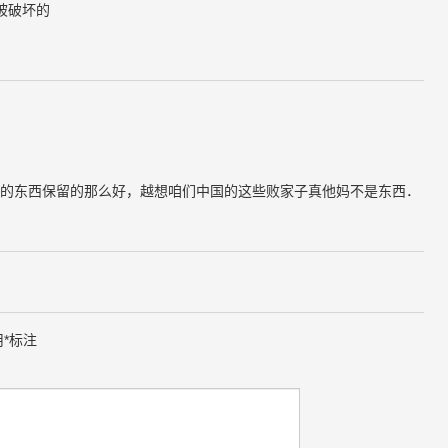
被破坏的
的东西保留的那么好，越想咱们中国的这些败家子真他妈不是东西．
用
*
标注