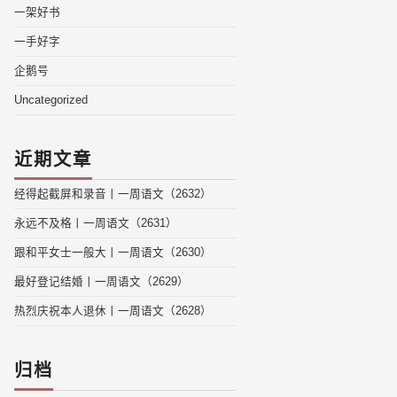
一架好书
一手好字
企鹅号
Uncategorized
近期文章
经得起截屏和录音丨一周语文（2632）
永远不及格丨一周语文（2631）
跟和平女士一般大丨一周语文（2630）
最好登记结婚丨一周语文（2629）
热烈庆祝本人退休丨一周语文（2628）
归档