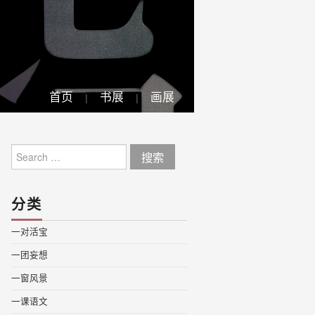
首页
书展
画展
Search
for:
分类
一对活宝
一团妄想
一窗风景
一课语文