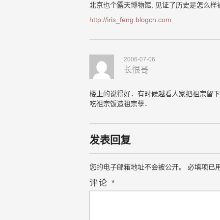
北京也个露天博物馆, 见证了历史是怎么样
http://iris_feng.blogcn.com
2006-07-06
长恨哥
楼上的说得好．有时候越看人家把祖宗留下
吃祖宗饭造祖宗孽．
发表回复
您的电子邮箱地址不会被公开。
必填项已
评论
*