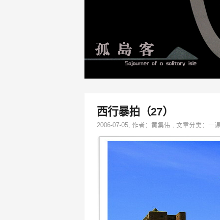
西行暴拍（27）
2006-07-05
, 作者：
黄集伟
,
文章分类：
一