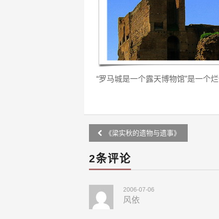
“罗马城是一个露天博物馆”是一个
Post
《梁实秋的遗物与遗事》
navigation
2条评论
2006-07-06
风依