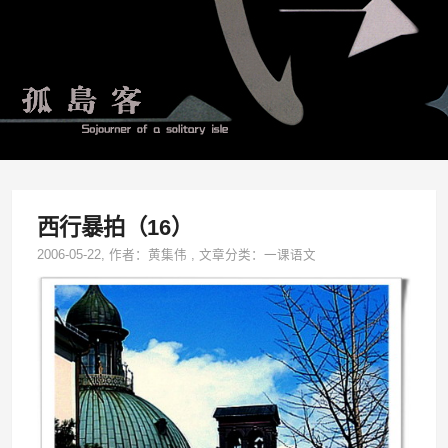
西行暴拍（16）
2006-05-22
, 作者：
黄集伟
,
文章分类：
一课语文