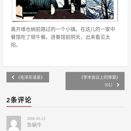
离开维也纳前路过的一个小镇。在这儿的一家中
餐馆吃了顿午餐。进餐馆前阴天，出来看见太
阳。
Post
《毛泽东语录》
《学术会议上的惨案》
navigation
（01）
2条评论
2006-05-22
急蜗牛