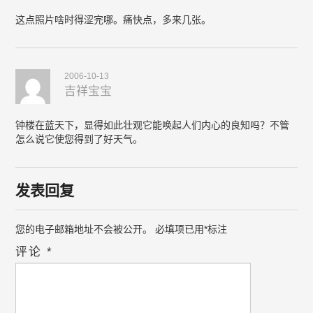
这点照片啥时得涩完哪。痛快点，多来几张。
2006-10-13
吉祥宝宝
钟楼在蓝天下，显得如此壮观它能唤起人们内心的良知吗？不管
怎么说它使您得到了好天气。
发表回复
您的电子邮箱地址不会被公开。
必填项已用
*
标注
评论
*