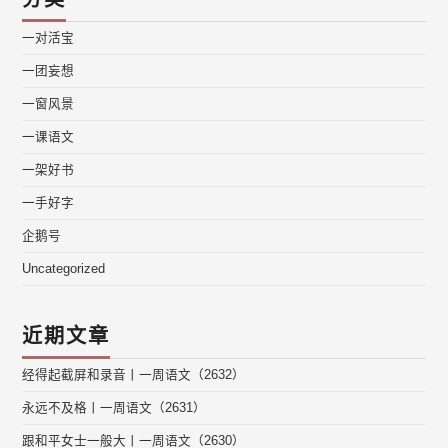
一对活宝
一团妄想
一窗风景
一课语文
一架好书
一手好字
企鹅号
Uncategorized
近期文章
经得起截屏和录音丨一周语文（2632）
永远不及格丨一周语文（2631）
跟和平女士一般大丨一周语文（2630）