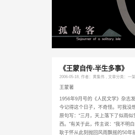
《王蒙自传-半生多事》
2006-05-18
, 作者：
黄集伟
,
文章分类：
一
王蒙著
1956年9月号的《人民文学》杂
今记得这个日子，不奇怪。可我没想
原句写：“三月，天上落下了似雨似
西。”有关于此，传主说：“我不明
耿于怀从此刻抛回风雨飘摇的50年