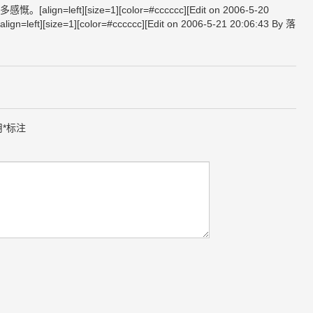
eft][size=1][color=#cccccc][Edit on 2006-5-20
align=left][size=1][color=#cccccc][Edit on 2006-5-21 20:06:43 By 落
用
*
标注