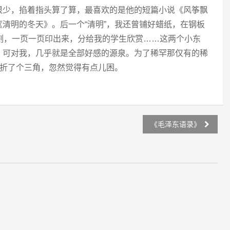
很少，掐着指头算了算，最喜欢的是他的短篇小说《风筝飘
清明的冬天》。后一个“清明”，我还曾铺好蜡纸，在钢板
刻，一页一页印出来，分给我的学生欣赏……这两个小东
，可对我，几乎就是全部好感的源泉。为了稀罕那仅有的稀
侧折了个三角，忽然觉得有点儿困。
《毛泽东语录》