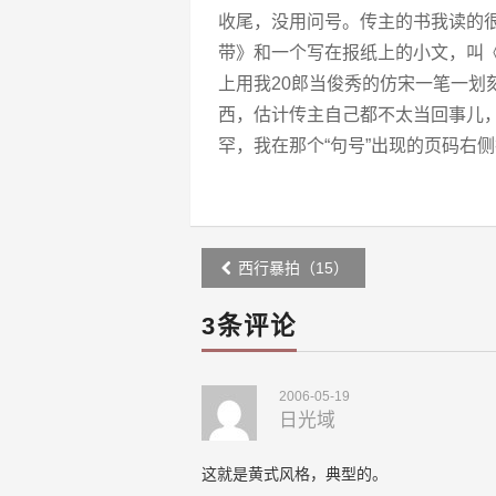
收尾，没用问号。传主的书我读的
带》和一个写在报纸上的小文，叫《
上用我20郎当俊秀的仿宋一笔一划
西，估计传主自己都不太当回事儿
罕，我在那个“句号”出现的页码右
Post
西行暴拍（15）
navigation
3条评论
2006-05-19
日光域
这就是黄式风格，典型的。