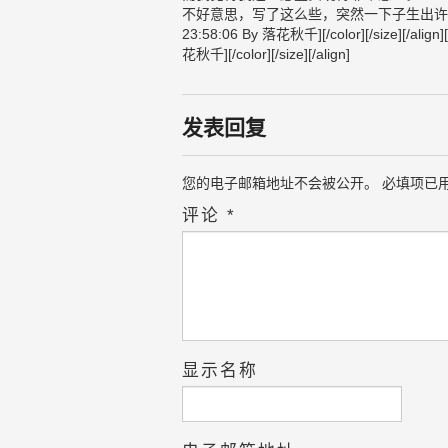
不好意思，写了这么些，突然一下子生出许多感慨。[align=l
23:58:06 By 落花秋千][/color][/size][/align][
花秋千][/color][/size][/align]
发表回复
您的电子邮箱地址不会被公开。
必填项已
评论
*
显示名称