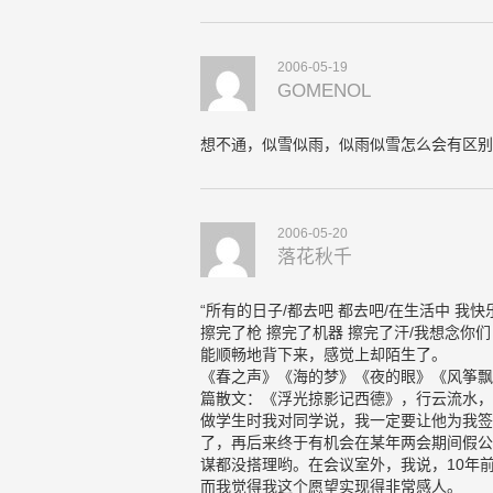
2006-05-19
GOMENOL
想不通，似雪似雨，似雨似雪怎么会有区别
2006-05-20
落花秋千
“所有的日子/都去吧 都去吧/在生活中 我
擦完了枪 擦完了机器 擦完了汗/我想念你
能顺畅地背下来，感觉上却陌生了。
《春之声》《海的梦》《夜的眼》《风筝飘
篇散文：《浮光掠影记西德》，行云流水，
做学生时我对同学说，我一定要让他为我签
了，再后来终于有机会在某年两会期间假公
谋都没搭理哟。在会议室外，我说，10年
而我觉得我这个愿望实现得非常感人。