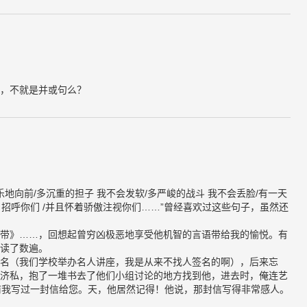
，不就是并或句么？
快乐地向前/多沉重的担子 我不会发软/多严峻的战斗 我不会丢脸/有一天
们 招呼你们 /并且怀着骄傲注视你们……”曾经喜欢过这些句子，虽然还
带》……，回想起曾穷凶极恶地享受他机智的言语带给我的愉悦。有
读了数遍。
名（我们学校举办名人讲座，我是从来不找人签名的啊），后来忘
济私，抱了一堆书去了他们小组讨论的地方找到他，进去时，俺连艺
前我写过一封信给您。天，他居然记得！他说，那封信写得非常感人。