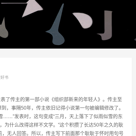
架好书
志发表了传主的第一部小说《组织部新来的年轻人》。传主至
到，事隔50年，传主依旧记得小说第一句被编辑修改了。
雪……”发表时，这句变成“三月，天上落下了似雨似雪的东
白，为什么改得这样不文学。”这个积攒了长达50年之久的耿
前，无人回答。所以，传主写下前面那个耿耿于怀时用句号