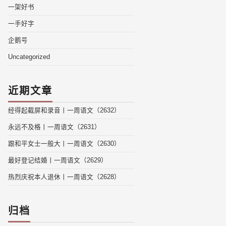
一架好书
一手好字
企鹅号
Uncategorized
近期文章
经得起截屏和录音丨一周语文（2632）
永远不及格丨一周语文（2631）
跟和平女士一般大丨一周语文（2630）
最好登记结婚丨一周语文（2629）
热烈庆祝本人退休丨一周语文（2628）
归档