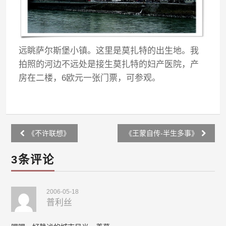
远眺萨尔斯堡小镇。这里是莫扎特的出生地。我
拍照的河边不远处是接生莫扎特的妇产医院，产
房在二楼，6欧元一张门票，可参观。
Post
《不许联想》
《王蒙自传-半生多事》
navigation
3条评论
2006-05-18
普利丝