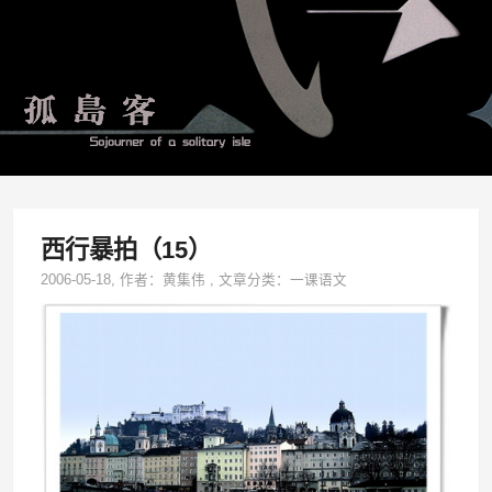
西行暴拍（15）
2006-05-18
, 作者：
黄集伟
,
文章分类：
一课语文