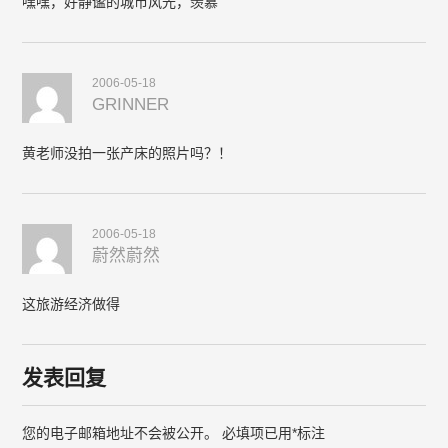
嘿嘿，好静谧的城市风光，羡慕
2006-05-18
GRINNER
黄老师没拍一张产床的照片吗？！
2006-05-18
蔚然蔚然
这旅游经济做得
发表回复
您的电子邮箱地址不会被公开。
必填项已用
*
标注