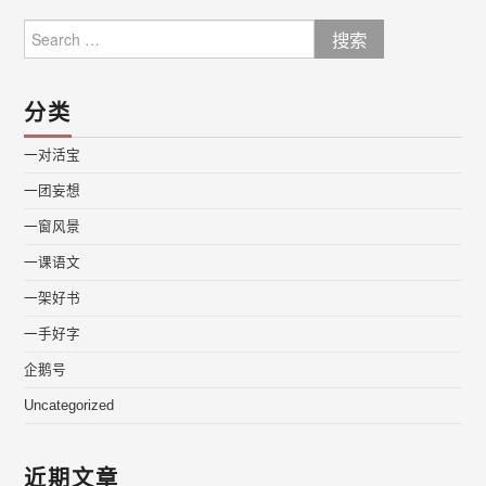
Search
for:
分类
一对活宝
一团妄想
一窗风景
一课语文
一架好书
一手好字
企鹅号
Uncategorized
近期文章