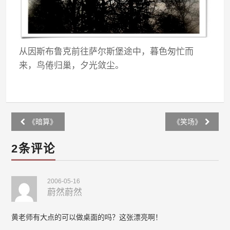
从因斯布鲁克前往萨尔斯堡途中，暮色匆忙而
来，鸟倦归巢，夕光敛尘。
Post
《暗算》
《笑场》
navigation
2条评论
2006-05-16
蔚然蔚然
黄老师有大点的可以做桌面的吗？这张漂亮啊！