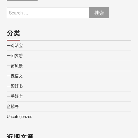
Search
for:
分类
一对活宝
一团妄想
一窗风景
一课语文
一架好书
一手好字
企鹅号
Uncategorized
近期文章