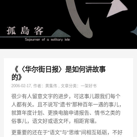
《〈华尔街日报〉是如何讲故事
的》
2006-02-17
, 作者：
黄集伟
,
文章分类：
一架好书
很少有人留意文字的进步，可这事儿跟我们每个
人都有关。且不说写“遗书”那种百年一遇的事儿，
就算年度计划、更换电脑申请报告、情书之类的
俗事儿，语文好或语文坏，相距宵壤。
更重要的还在于“语文”与“思维”间相互砥砺，不好