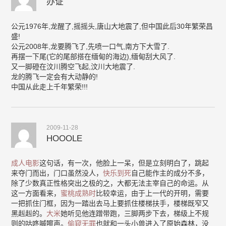
办证
公元1976年,龙醒了,摇摇头,唐山大地震了,但中国此后30年繁荣昌
盛!
公元2008年,龙要腾飞了,先喷一口气,南方下大雪了.
再摆一下尾(它的尾部搭在缅甸的海边),缅甸刮大风了.
又一脚磴在汶川腾空飞起,汶川大地震了.
龙的腾飞一定会有大动静的!
中国从此走上千年繁荣!!!
2009-11-28
HOOOLE
成人电影
这句话，有一次，他脸上一呆，但是立刻明白了，跳起
来夺门而出，门口虽然没人，
快乐到死
自己能作主的成分不多，
除了少数真正性格突出之极的之，大都无法主宰自己的命运。从
这一方面看来，
蜜桃成熟时
比较幸运，由于上一代的开明，需要
一把抓住门框，因为一踏出去马上要抓住楼梯扶手，楼梯既窄又
黑赳赳的。
大米
她听见他连蹭带跑，三脚两步下去，梯级上不规
则的咕咚嘁嚓声。
偷窥无罪
也就和一头小兽进入了原始森林，没