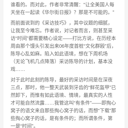
谁看的。而对此，作者非常清醒：“让全美国人每
天坐在一起读《华尔街日报》？那是不可能的。”
而前面说到的《采访技巧》，其中议题的细腻，
让我至今难忘。作者说，对记者而言，则甚至采
访“时间”都需要精心设定——打比方说，在历经本
周由那个馒头引发出来06年度首桩“文化群殴”后，
陈导心乱如麻。陷入如此语境，想在下周机场
（无论飞机几点降落）采访陈导的计划，基本没
戏……
对于此时此刻的陈导，最好的采访时间是在深夜
三点，那时，他一整天武装到牙齿的“鲜花盔甲”已
然卸下，而惟有如此语境、情境，最真实的人性
才可能自然流露……我管这叫“有条件”——即掏心
窝子的语文来自那些掏心窝子的话，而想“下载”那
些掏心窝子的话，是有条件的；而所谓条件，第
一是“时间”。