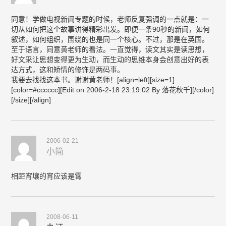
同意！学做电视新闻专题的时候，老师反复强调的一点就是：一
切从如何把这个故事讲得精彩出发。即便一条90秒的新闻，如何
叙述，如何组织，围绕的也是同一个核心。不过，那是在英国。
至于语言，同意黄老师的看法。一直觉得，读文其实是读思想，
好文采让思想变得更为生动，而生动的思维本身会创意出好的表
达方式，这和矫情的修饰是两码事。
我要去找找这本书。谢谢黄老师！[align=left][size=1]
[color=#cccccc][Edit on 2006-2-18 23:19:02 By 落花秋千][/color]
[/size][/align]
2006-02-21
小简
相距宵壤的宵应该是霄
2008-06-11