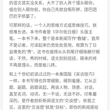
的语文其实没关系，大不了别人弄个馒头砸你，
或在别人砸你前，你自己先就自惭形秽，团巴团
巴扔字纸篓了。
可那样的话，一个人的思维方式或思维技巧，就
很难长进。本书作者是《华尔街日报》头版主
笔。一本书下来，整个是本新闻写作“教辅”。我早
不是记者，可读起来仍觉处处受用。就算为了日
益难免的“秀”，这书也值得从头到尾仔细琢磨仔细
读，不然，秀的时候，语文别别扭扭，砸来的将
不再是馒头，而是板儿砖。
和上个世纪初读过过的一本美国版《采访技巧》
一样，本书写得也异常细致，细到毫厘。它从正
题、副题、肩题说起，再说人物、场景、对话，
直至名词、动词，无一不谈，无谈不妙。印象最
深的，是作者剖析新闻语文的“交谈感”。依我之
见，这里的“交谈感”就是“目标”，即你的新闻是给