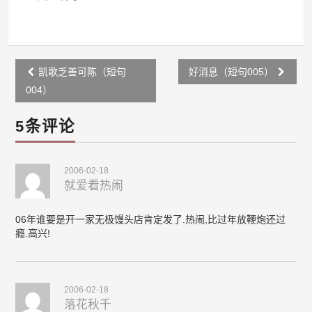
Post
凯歌乏善可陈（短句
好消息（短句005）
navigation
004）
5条评论
2006-02-18
就爱看热闹
06年谁要是开一家无极馒头店肯定发了.热闹,比过年放鞭炮还过
瘾.高兴!
2006-02-18
落花秋千