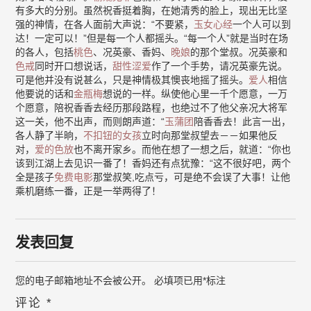
有多大的分别。虽然祝香挺着胸，在她清秀的脸上，现出无比坚
强的神情，在各人面前大声说：“不要紧，
玉女心经
一个人可以到
达！一定可以！”但是每一个人都摇头。“每一个人”就是当时在场
的各人，包括
桃色
、况英豪、香妈、
晚娘
的那个堂叔。况英豪和
色戒
同时开口想说话，
甜性涩爱
作了一个手势，请况英豪先说。
可是他并没有说甚么，只是神情极其懊丧地摇了摇头。
爱人
相信
他要说的话和
金瓶梅
想说的一样。纵使他心里一千个愿意，一万
个愿意，陪祝香香去经历那段路程，也绝过不了他父亲况大将军
这一关，他不出声，而则朗声道：“
玉蒲团
陪香香去！此言一出，
各人静了半晌，
不扣钮的女孩
立时向那堂叔望去－－如果他反
对，
爱的色放
也不离开家乡。而他在想了一想之后，就道：“你也
该到江湖上去见识一番了！香妈还有点犹豫：“这不很好吧，两个
全是孩子
免费电影
那堂叔笑,吃点亏，可是绝不会误了大事！让他
乘机磨练一番，正是一举两得了！
发表回复
您的电子邮箱地址不会被公开。
必填项已用
*
标注
评论
*