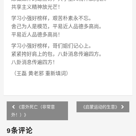
共享主义精神放光芒！
学习小强好榜样，艰苦朴素永不忘。
舍己为人是模范，平易近人品德多高尚。
平易近人品德多高尚！
学习小强好榜样，哥们姐们记心上。
紧紧挎好肩上的包，八卦消息传遍四方。
八卦消息传遍四方！
（王磊 黄老邪 重新填词）
Post
《意外死亡（非常意
《启蒙运动的生意》
navigation
外！）》
9条评论