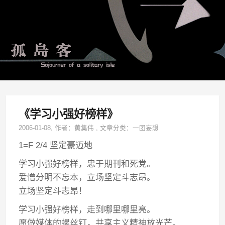
《学习小强好榜样》
2006-01-08
, 作者：
黄集伟
,
文章分类：
一团妄想
1=F 2/4 坚定豪迈地
学习小强好榜样，忠于期刊和死党。
爱憎分明不忘本，立场坚定斗志昂。
立场坚定斗志昂！
学习小强好榜样，走到哪里哪里亮。
愿做媒体的螺丝钉，共享主义精神放光芒。