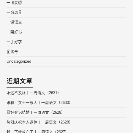
一团妄想
一窗风景
一课语文
一架好书
一手好字
企鹅号
Uncategorized
近期文章
永远不及格丨一周语文（2631）
跟和平女士一般大丨一周语文（2630）
最好登记结婚丨一周语文（2629）
热烈庆祝本人退休丨一周语文（2628）
我一下就放心了丨一周语文（2627）