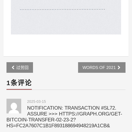
Post
过劳回
WORDS OF 2021
navigation
1条评论
2025-03-15
NOTIFICATION: TRANSACTION #SL72.
ASSURE >>> HTTPS://GRAPH.ORG/GET-
BITCOIN-TRANSFER-02-23-2?
HS=FC2A7607C1B1F893188694948219A1CB&