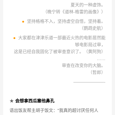
夏天的一种虚饰。
（晚宁转《道林-格雷的画像》）
●
坚持格格不入，坚持虚空自悟，坚持着。
（鹦鹉史航）
●
大家都在津津乐道一部最近火热的电影居然能
够电影局过审，
这是已经自我固化了被审查意识了。（黄阿狗）
……
审查在改变你的大脑。
（哲郎）
———————-
★
会想拿西瓜塞他鼻孔
语出饭友帮主胡子饭文：“我真的超讨厌任何人