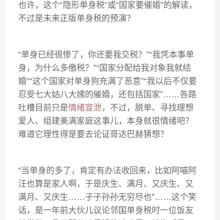
也许，这个“隐形单身税”或“国家要催婚”的解读，
不过是未来正版单身税的预演？
“单身已经很惨了，你还要我交税？”“我凭本事单
身，为什么多缴税？”“国家分配给我对象我就结
婚”“这个国家对单身狗充满了恶意”“我以后不仅要
忍受七大姑八大姨的催婚，还包括国家”……各路
吐槽目前只是
情绪宣泄
，不过，脱单、寻找理想
爱人、组建美满家庭这事儿，本身就很情绪吧？
难道它理性得是要去论证哥达巴赫猜想？
“当单身的多了，肯定有办法收回来，比如阿喵阿
汪也算是家人啊，于是庆生、满月、又庆生、又
满月、又庆生……子子孙孙无穷尽也”……这个笑
话，是一年前大伙儿议论邻国单身税时一位饭友