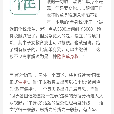
眼的一句顺口溜说：单身不是
罪，但是要交税……跟邻国日
本征收单身税消息相隔不到一
年，本地的“单身税”来了，“最
近的个税改革，起征点从3500上调到了5000，感
觉税赋减轻了。但没察觉到的是，设立了专项扣
除，其中子女教育支出可以抵税。也就是说，结
了婚有孩子的，比起单身狗，可以少缴税——这
被不少专家解读为是一种
隐性单身税
。”
面对这“隐形”，另外一个阐述，将其解读为“国家
正式
催婚
”。当“子女教育支出可以抵个税”被阐释
为“政府催婚”，一个意思多出好几层意思，而当
“世界各国催婚套路一览表”这样的数据分析进入大
众视野，“单身税”话题的复杂性也再度升级……语
文学得一般般，思辨力分辨力一般般，有点晕。