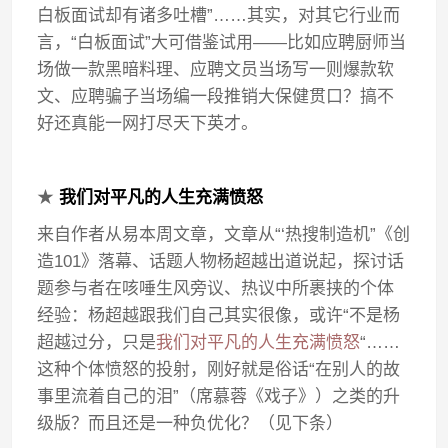
白板面试却有诸多吐槽”……其实，对其它行业而
言，“白板面试”大可借鉴试用——比如应聘厨师当
场做一款黑暗料理、应聘文员当场写一则爆款软
文、应聘骗子当场编一段推销大保健贯口？搞不
好还真能一网打尽天下英才。
★
我们对平凡的人生充满愤怒
来自作者从易本周文章，文章从“‘热搜制造机”《创
造101》落幕、话题人物杨超越出道说起，探讨话
题参与者在咳唾生风旁议、热议中所裹挟的个体
经验：杨超越跟我们自己其实很像，或许“不是杨
超越过分，只是
我们对平凡的人生充满愤怒
“……
这种个体愤怒的投射，刚好就是俗话“在别人的故
事里流着自己的泪”（席慕蓉《戏子》）之类的升
级版？而且还是一种负优化？（见下条）