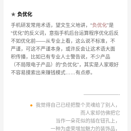
★
负优化
手机研发常用术语，望文生义地讲，“
负优化
”是
“优化”的反义词，意指手机后台运算程序优化后反
不如优化前——从专业上看，这么说不标准，不
严谨，可这不严谨本身，或许反会让这术语大面
积传播，比如已有专业人士警告说，不少产品
（不局限电子产品）的“负优化”，其实是人家艰好
不容易摸索出来赚钱模式……有点瘆。
———————-
●
我觉得自己已经把整个灵魂给了别人，
而人家却仿佛把它
当作一朵花似的插在钮孔上，
一种为虚荣增加魅力的装饰品，