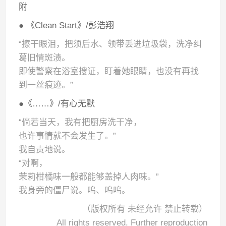
附
● 《Clean Start》/彭浩翔
“擦干眼泪，把须后水、领带丢进垃圾袋，洗净纠
葛旧情斑渍。
即使警察在浴室搜证，盯着她眼睛，也没有再找
到一丝痕迹。”
●《……》/有心无默
“倘若当天，我有把厨房洗干净，
也许事情就不会发生了。”
我自责地说。
“对啊，
茉莉柑橘味一般都能够盖掉人肉味。”
我身旁的僵尸说。呜、呜呜。
（版权所有 未经允许 禁止转载）
All rights reserved. Further reproduction