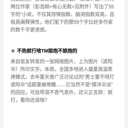
两位作家（彭浩翔+有心无默=见附件）写出了55
字的”小说，不仅其惊悚指数、脑洞指数双高，且
极具阐释弹性，他们笔下的那55个字比好多作家
的数千字更诱惑。
★
不热就行啥TM娘炮不娘炮的
来自饭友转发的一张网络图片，上为图片（遮阳
伞）所印文字。本周，全国多地进入盛夏高温蒸
烤模式，去年夏天曾广泛讨论过的“男士要不呀打
遮阳伞”话题重被唤醒……它当然不是“撑洋伞派”
的回应，可自带混不吝气息外，还义正言辞：就
打，看你还说啥？