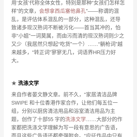
用‘女孩’代称全体女性，特别是那种“女孩们怎样怎
样”的文章，
会想拿西瓜塞他鼻孔
”——称谓的混
乱，是评估体系混乱的一部分，这种混乱，还导
致诸多现汉熟词不断被污化——首当其冲的，怕
非“小姐”一词莫属，而由污而清的现汉熟词则少之
又少（我居然只想起“吃货”一个）……“躺枪词”越
来越多，“转正词”寥寥无几，词语界HR压力好
大。
★
洗涤文学
来自作者晏文静文章。前不久，“家居清洁品牌
SWIPE 和十位香港作家合作，让他们每五位一
组，分别以厨房清洁用品和浴室清洁用品为主
题，创作了十部55 字的
洗涤文学
……大部分的作
家都把洗涤文学理解为写一段有意思的广告语，
而且这些广告语还都牵强附会。“应征作品中只有