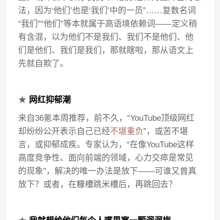
法，因为‘他们’也是‘我们’中的一员”……复数名词
“我们”“他们”等本就属于高语境依赖词——定义稍
有含混，以为他们不是我们、我们不是他们、他
们是他们、我们是我们，那就瞎啦，那从语文上
先就自欺了。
★
网红抑郁潮
来自36氪本周推荐，前不久，“YouTube顶级网红
却纷纷公开表示自己已经
不堪重负
”，或苦不堪
言，或抑郁成疾。专家认为，“在像YouTube这样
高度竞争性、面向前端的领域，心力交瘁是常见
的现象”，解决的唯一办法是放下——可谁又曾真
放下？或者，在糠槽跳米槽后，再跳回去？