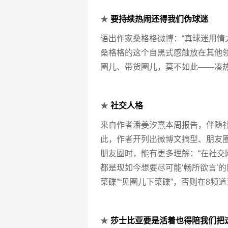
★
要持续热闹还得我们伪球迷
语出作家桑格格微博：“真球迷用情
桑格格的这个自黑式感触放在其他
圈儿、带货圈儿，莫不如此——凑
★
社交人格
来自作者潘姜汐熹本周报告，伴随
此，作者开列出微博文摘型、朋友圈
朋友圈时，能有更多理解：“在社
都是现如今想要尽可能‘畅所欲言’的
菜碟”“见圈儿下菜碟”，否则在8频
★
莎士比亚要是活着也得陪我们把