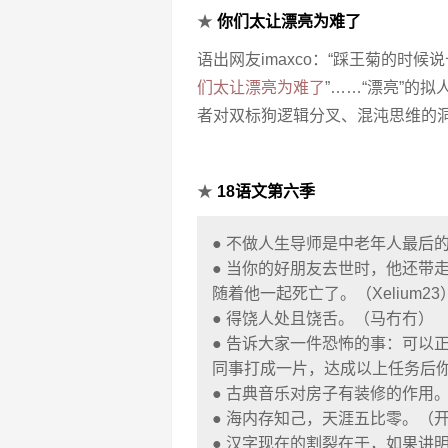
★
你们太让漂亮为难了
语出网友imaxco：“踩王菊的时
们太让漂亮为难了
”……“漂亮”的
者对双标狗逻辑分叉、混沌思维的洞
★
18语文第六季
● 不做人生导师是中老年人最后
● 当你的好朋友去世时，他还带
随着他一起死亡了。（Xelium23
● 得饶人处且饶舌。（马冇冇）
● 告诉大家一件恐怖的事：可以
同事打成一片，达成以上任务后你会
● 古典音乐对房子有装修的作用
● 海内存知己，天涯五比零。（
● 汉字现在的割裂在于，如果讲