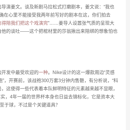
出导演姜文。谈及新剧马拉松式打磨剧本，姜文说：“我也
的确在心里不能接受我两年前写好的剧本在这，你们拍去
也得陪我们把这个戏演完
”……姜导人设嚣张气质的呈现大
自他的谈吐——这个把棺材里的莎翁揪出来陪绑的想象怕也
边开发中最受欢迎的
一种
。Nike设计的这一爆款周边“灵感
袍”，开赛前，该战袍300万套3分钟内售磬，有分析说，“科
尚，这使得一些代表着本队鲜明特征的元素越来越不显眼，
其实，4年一届的世界杯本身也日益去锦标化，它是资本大
…至于球，不过是个关键道具？