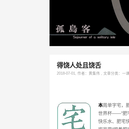
得饶人处且饶舌
2018-07-01
, 作者：
黄集伟
,
文章分类：
一
本
周单字宅，
世界杯——“
快乐水、肥宅