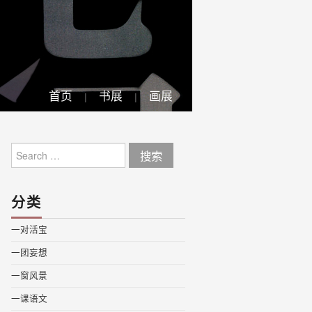
首页
书展
画展
Search
for:
分类
一对活宝
一团妄想
一窗风景
一课语文