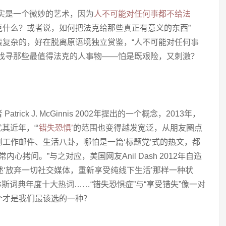
实是一个微妙的艺术，因为
人不可能对任何事都不给法
克什么？或者说，如何把法克给那些真正有意义的东西”
蛮复杂的，好在脱离原语境独立赏鉴，“人不可能对任何事
—找寻那些最值得法克的人事物——怕是既艰险，又刺激？
ick J. McGinnis 2002年提出的一个概念，2013年，
其近年，“‘
错失恐惧’
的范围也变得越发宽泛，从朋友圈点
工作邮件、生活八卦，哪怕是一篇‘标题党’式的热文，都
心拷问。”与之对应，美国网友Anil Dash 2012年自造
述‘放弃一切社交媒体，重新享受纯线下生活’那样一种状
选柯林斯词典年度十大热词……“错失恐惧症”与“享受错失”像一对
个才是我们最该选的一种？