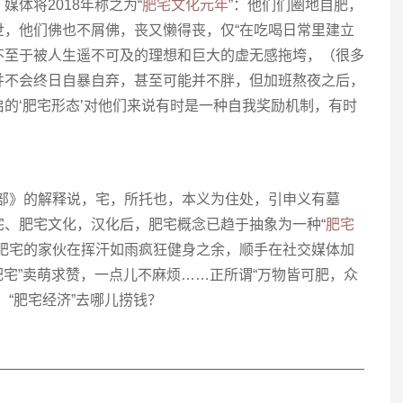
体将2018年称之为“
肥宅文化元年
”：他们们圈地自肥，
世，他们佛也不屑佛，丧又懒得丧，仅“在吃喝日常里建立
不至于被人生遥不可及的理想和巨大的虚无感拖垮，（很多
并不会终日自暴自弃，甚至可能并不胖，但加班熬夜之后，
的‘肥宅形态’对他们来说有时是一种自我奖励机制，有时
宀部》的解释说，宅，所托也，本义为住处，引申义有墓
宅、肥宅文化，汉化后，肥宅概念已趋于抽象为一种“
肥宅
黑肥宅的家伙在挥汗如雨疯狂健身之余，顺手在社交媒体加
肥宅”卖萌求赞，一点儿不麻烦……正所谓“万物皆可肥，众
，“肥宅经济”去哪儿捞钱？
——————————————————————————