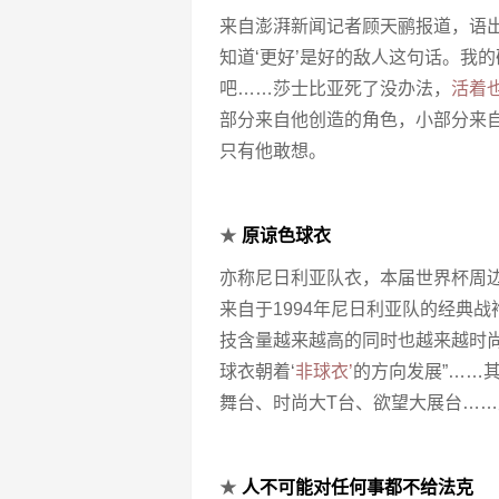
来自澎湃新闻记者顾天鹂报道，语
知道‘更好’是好的敌人这句话。我
吧……莎士比亚死了没办法，
活着
部分来自他创造的角色，小部分来
只有他敢想。
★
原谅色球衣
亦称尼日利亚队衣，本届世界杯周
来自于1994年尼日利亚队的经典战
技含量越来越高的同时也越来越时
球衣朝着‘
非球衣’
的方向发展”……
舞台、时尚大T台、欲望大展台…
★
人不可能对任何事都不给法克