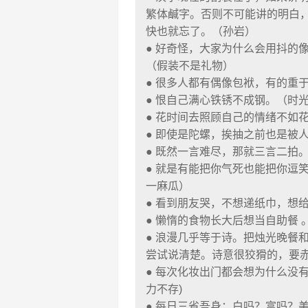
繁体鹹字。否则不可能讲的明白
快也就忘了。（孙岩）
● 好奇怪，大家为什么会用抖的
（假装不是礼物）
● 很多人都有偶像包袱，有的重于
● 恨自己满心铁锈不成钢。（时
● 花时间去照顾自己的情绪不如花
● 即使是陀螺，挨抽之前也是被
● 既然一言难尽，那就三言二拍
● 就是有能把你气死也能把你逗
一麻瓜）
● 看到朋友哭，不想递纸巾，想
● 懒惰的食物长大后想当自助餐 
● 浪漫几乎等于诗。把烛光晚餐
尝试说清楚。诗意很狡猾的，要
● 每次化妆出门都会想为什么没
力不存)
● 每日三省吾身：白吗？富吗？美