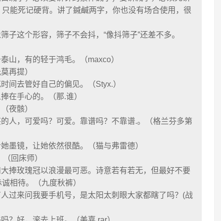
，只能死记硬背。讲了鍼鹹两字，你也没有场合使用，很
像筛子这个形容，筛子不会抖，“像抖筛子”还差不多。
泰山，有的轻于鸿毛。（maxco）
光莫再提）
时间去管好自己的偏见。（Styx.）
人捧在手心的。（那.谁）
。（夜骸）
笑的人，可爱吗？可爱。靠谱吗？不靠谱.。（格兰芬多第
给她墨镜，让她依然很酷。（猫与弗雷德）
。（回床师）
和大捧玫瑰冠以浪漫最可恶。诗意若有若无，但最好不要
赤诚相待。（九度秋裤）
有人过来问我要手机号，是太阳太刺眼大家都瞎了吗？(战
吗？好，滚去上班。（美嘉.rar）