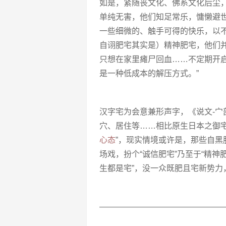
如是，紧随丧文化、佛系文化后尘，媒
单纯无害，他们知足常乐，慵懒避
一些细微的、触手可得的快乐，以
自诩肥宅其实是）精神肥宅，他们
只想在家里瘫尸回血……不定期开启
是一种低成本的解压方式。”
汉字宅为会意兼形声字，《说文-
穴、居住等……相比原生日本之御
心态
”，现实情境或许是，那些自
场戏，扮个“诚信肥宅”乃至于“精神
生都是宅”，没一众既肥且宅新势力
———————————————