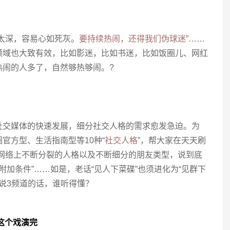
太深，容易心如死灰。
要持续热闹，还得我们伪球迷
”……
领域也大致有效，比如影迷，比如书迷，比如饭圈儿、网红
热闹的人多了，自然够热够闹。?
社交媒体的快速发展，细分社交人格的需求愈发急迫。为
官方型、生活指南型等10种“
社交人格
”，帮大家在天天刷
交网络上不断分裂的人格以及不断细分的朋友类型，说到底
附加条件”……如是，老话“见人下菜碟”也须进化为“见群下
道说3频道的话，谁听得懂？
这个戏演完