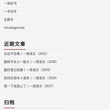
一架好书
一手好字
企鹅号
Uncategorized
近期文章
永远不及格丨一周语文（2631）
跟和平女士一般大丨一周语文（2630）
最好登记结婚丨一周语文（2629）
热烈庆祝本人退休丨一周语文（2628）
我一下就放心了丨一周语文（2627）
归档