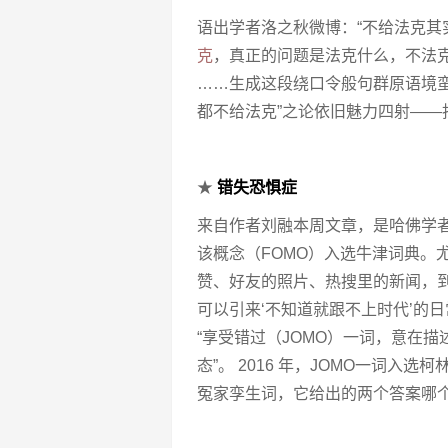
语出学者洛之秋微博：“不给法克其
克
，真正的问题是法克什么，不法
……生成这段绕口令般句群原语境
都不给法克”之论依旧魅力四射—
★
错失恐惧症
来自作者刘融本周文章，是哈佛学者 Patr
该概念（FOMO）入选牛津词典。尤
赞、好友的照片、热搜里的新闻，到
可以引来‘不知道就跟不上时代’的日常内
“享受错过（JOMO）一词，意在描
态”。 2016 年，JOMO一词入
冤家孪生词，它给出的两个答案哪