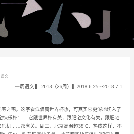
课语文
一周语文 ▍ 2018（26周）▍2018-6-25～2018-7-1
肥宅之宅。这字看似偏离世界杯热，可其实它更深地切入了
肥宅快乐杯”……它跟世界杯有关，跟肥宅文化有关，跟肥宅
快乐机……都有关。周三，北京高温超38℃，热成这样，不