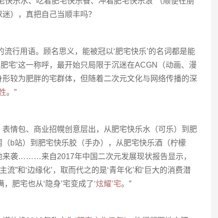
肥宅快乐水、吃着肥宅快乐餐、冲着肥宅快乐浪”（顺便在朋
球迷），真把自己当顺丰吗？
圈内的流行用语。顾名思义，能被冠以‘肥宅快乐’的名词都是能
‘肥宅’这一称呼，最开始只局限于沉迷在ACGN（动画、漫
身形较为肥胖的宅群体，但随着二次元文化与网络传播的深
性
。”
、表情包、商业招幌创意层出，从肥宅快乐水（可乐）到肥
网（b站）到肥宅快乐胶（手办），从肥宅快乐酒（柠檬
来袭………来自2017年中国二次元发展现状报告显示，
‘非主流”和‘边缘化’，取而代之的是‘青年化’和‘巨大的消费潜
满，肥宅也从‘隐身’宅变成了
‘炫耀’宅
。”