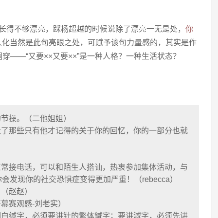
候说长得不够漂亮，踩杨超越的时候说除了漂亮一无是处，
你
拟人化当然是此句亮眼之处，可赋予该句力量感的，其实是作
穿——“又要××又要××”是一种人格？一种生活状态？
的节操。（二他姐姐）
走了那些只有他才记得的关于你的回忆，你的一部分也就
）
正常接电话，可以和陌生人搭讪，热衷参加集体活动，与
发现你的社交恐惧症变得更加严重！（rebecca）
。（赵赵）
开幕赛观感-刘老实）
明白缄字，必须要讲针的繁体鍼字；要讲減字，必须先讲