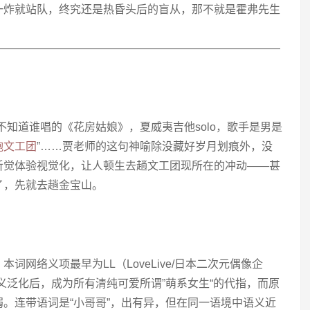
一炸就站队，终究还是热昏头后的盲从，那不就是霍弗先生
——————————————————————————
不知道谁唱的《花房姑娘》，夏威夷吉他solo，歌手是男是
炮文工团
”……贾老师的这句神喻除没藏好岁月划痕外，没
听觉体验视觉化，让人顿生去趟文工团现所在的冲动——甚
了，先就去趟金宝山。
，本词网络义项最早为LL（LoveLive/日本二次元偶像企
词义泛化后，成为所有清纯可爱所谓”萌系女生“的代指，而原
。连带语词是“小哥哥”，出有异，但在同一语境中语义近