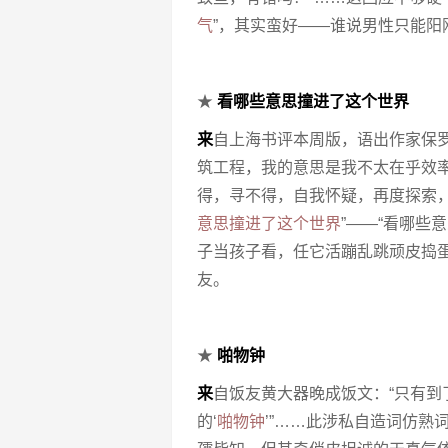
气
”，其实蛮好——谁说男性只能阳
★
看哪些意思撞进了这个世界
来
自上海书评本周版，语出作家保罗
筑工程，我的意思是我不太在乎效
得，寻不得，自我怀疑，再度探索
意思撞进了这个世界
”——“看哪些
子当孩子看，任它活蹦乱跳顽皮捣
友。
★
啪物钟
来
自饭友黄大器晚成饭文：“只有
的‘
啪物钟
’”……此涉私自造词仿熟