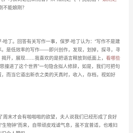
刚不能娘刚？
-哈丁。回答有关写作一事，保罗-哈丁认为：“写作不是建
率。是低效率的写作——即兴创作，发现，划掉，探寻，寻
，揭开，展现……我喜欢的是把语言释放到纸面上，
看哪些
意思撞进了这个世界”一句隐含拟人修辞，如是，我们可把句
蛋，而当它道出新衣之类的天真时，收入，存档，视如好
到了周末才会有啪啪啪的欲望，夫人说我们已经形成了良好
词“生物钟”而来，自带顽皮戏谑气息，虽不宜普适，也难妇