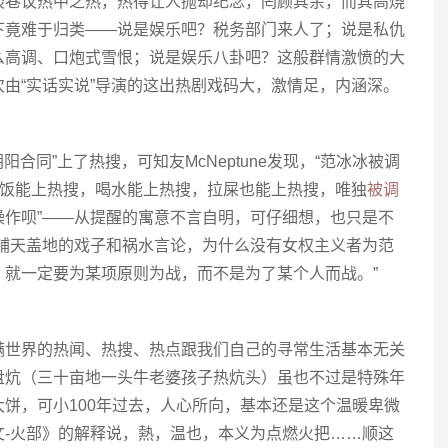
谈巷议热中之热，热得让人抛却纪念，罔顾其余，而其高烧
下竟难于归类——说是娱乐吧？税务部门来人了；说是私仇
么高调、口炮式雪恨；说是娱乐八卦吧？这般群情激愤的大
由“实话实说”导演的这出热剧戏码大，激情足，内涵深。
阳合同”上了热搜，可知友McNeptune发现，“范冰冰被调
吃饭能上热搜，喝水能上热搜，拉屎也能上热搜，唯独
被调
操作呗”——从提醒的寓意不言自明，可仔细想，也只是不
“铺天盖地的戏子和祸水言论，为什么没有女权主义者为范
，就一定要为某项原则为战，而不是为了某个人而战。”
满世界的热闻、热搜、热点跟我们自己的寻常生活基本无关
盘炕（三十亩地一头牛老婆孩子热炕头）虽也不过是特殊年
饼，可小100年过去，人心所向，基本还是这个温暖卑微
文-火部》的解释说，熱，温也，本义为点燃火把……顺这