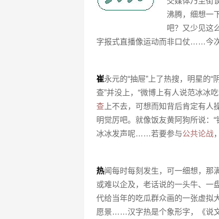
交媒体乃至街
沸腾，细想一
吧？又少见这
字报式直播像运动而非口仗……今次
崔
永元的“抽屉”上了热搜，明星的“阴
查”并没上，“微博上有人说范冰冰
查
上不去，可想而知背后肯定有人
明觉厉吧。就像饭友黄阿狗所说：
冰冰发声呢……若要参与
公共论战
热
闻每时每刻发生，可一细想，那
或难以企及，老话说的一头牛、一
代给当年的吃瓜群众画的一张虚拟大
愿景……汉字热是个象形字，《说