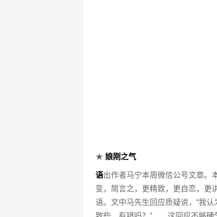
★
娘刚之气
语
出作者马宁本周微信公号文章。本
变，简言之，更精致，更自恋，更讲
语。文中马先生回应质疑说，“我
致些，有错吗？”……这回应不够硬