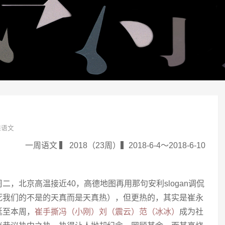
课语文
一周语文 ▍ 2018（23周）▍2018-6-4～2018-6-10
二，北京高温接近40，高德地图再用那句安利slogan调侃
死我们的不是的天真而是天真热），但更热的，其实是崔永
延至本周，
崔手撕冯（小刚）刘（震云）范（冰冰）
成为社