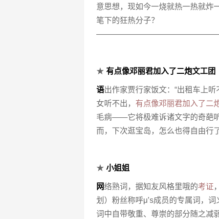
意思想，现如今一烧就热一热就炸
笔下的狂热分子？
———————————————
★
有点像邓丽君加入了二炮文工团
语
出作家贾行家饭文：“出租车上听
女听不出，
有点像邓丽君加入了二
毛病——它将极难诉诸文字的奇葩
而，下次逛宝岛，怎么也得自由行
★
小姐姐
网
络熟词，据知友风格里哦的
考证
划）粉丝称呼μ’s成员的专属词，
词中自带敬重、尊崇的部分随之减弱