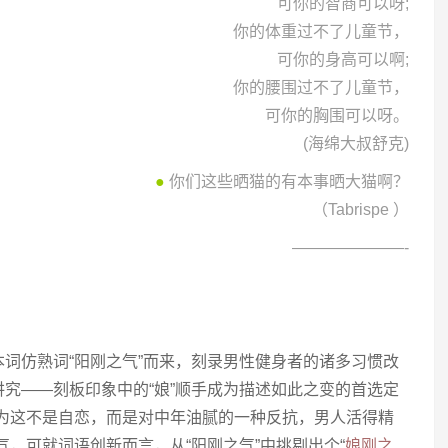
可你的智商可以呀;
你的体重过不了儿童节，
可你的身高可以啊;
你的腰围过不了儿童节，
可你的胸围可以呀。
(海绵大叔舒克)
●
你们这些晒猫的有本事晒大猫啊？
（Tabrispe ）
———————-
词仿熟词“阳刚之气”而来，刻录男性健身者的诸多习惯改
究——刻板印象中的“娘”顺手成为描述如此之变的首选定
认为这不是自恋，而是对中年油腻的一种反抗，男人活得精
气，可就词语创新而言，从“阳刚之气”中挑剔出个“
娘刚之