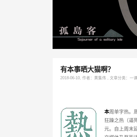
有本事晒大猫啊？
2018-06-10
, 作者：
黄集伟
,
文章分类：
一
本
周单字热。周
狂躁之热（逼
元。自上周末