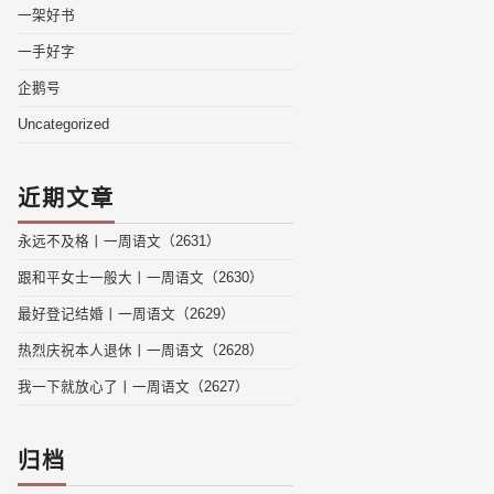
一架好书
一手好字
企鹅号
Uncategorized
近期文章
永远不及格丨一周语文（2631）
跟和平女士一般大丨一周语文（2630）
最好登记结婚丨一周语文（2629）
热烈庆祝本人退休丨一周语文（2628）
我一下就放心了丨一周语文（2627）
归档