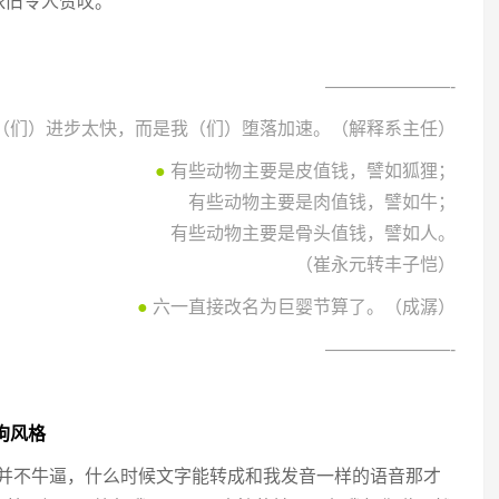
依旧令人赞叹。
———————-
（们）进步太快，而是我（们）堕落加速。（解释系主任）
●
有些动物主要是皮值钱，譬如狐狸；
有些动物主要是肉值钱，譬如牛；
有些动物主要是骨头值钱，譬如人。
（崔永元转丰子恺）
●
六一直接改名为巨婴节算了。（成潺）
———————-
狗风格
文字并不牛逼，什么时候文字能转成和我发音一样的语音那才