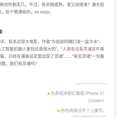
的萌也所剩无几，不过，有关萌或熟，谁又说得清？满大街
扮个萌演给你，so easy。
论
评。有关这部大电影，作者“为叔叔阿姨们泼一盆冷水”，
人工智能机器人差别还是很大的”，“
人类有没有灵魂这件事
猫，已经在漫画设定里出现了灵魂”……“有无灵魂”一句看
是哦，我们有灵魂吗？
———————-
●
在恭祝米粉们喜提 iPhone X！
（curator）
●
你的肉体过不了儿童节，