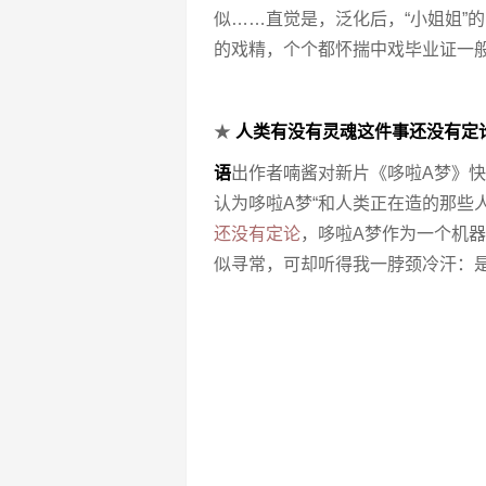
似……直觉是，泛化后，“小姐姐”
的戏精，个个都怀揣中戏毕业证一般，
★
人类有没有灵魂这件事还没有定
语
出作者喃酱对新片《哆啦A梦》快
认为哆啦A梦“和人类正在造的那些
还没有定论
，哆啦A梦作为一个机器
似寻常，可却听得我一脖颈冷汗：