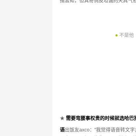
孺皆知，但其奇俏皮坦诚的天真气
●
不是他
★
需要弯腰事权贵的时候就选哈巴
语
出饭友axco：“我觉得语音转