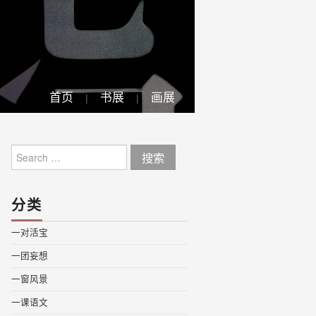
首页
书展
画展
Search
for:
分类
一对活宝
一团妄想
一窗风景
一课语文