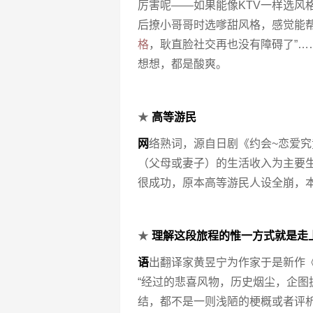
厉害呢——如果能像KTV一样选风
后撩小哥哥时选嗲甜风格，感觉能
格
，耿直脸社交再也没有障碍了”
想想，都是酸爽。
★
高等游民
网
络熟词，源自日剧《约会~恋爱究
（父母或妻子）的生活收入为主要
很成功，原本高等游民人设全崩，
★
理解这段旅程的惟一方式就是走
语
出翻译家黄昱宁为作家于是新作
“经过的悲喜风物，历史烟尘，企
结，都不是一则浅陋的梗概或者评