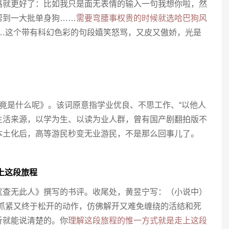
格就更好了：比如我只是面无表情的输入一句我想你啦，然
帮到一大批单身狗……
需要弯腰事权贵的时候就选哈巴狗风
……这个带有科幻色彩的句段嬉笑怒骂，又皮又傲娇，光是
竟是什么呢》。该词原意指学业优良、不思工作、“以他人
生活来源，以学为生、以读为业人群，曾有国产剧翻拍版不
本土化后，高等游民秒变无业游民，不是那么回事儿了。
上这段旅程
《查无此人》撰写的书评。收尾处，黄昱宁写：（小说中）
图抓紧又终于松开的动作，仿佛解开又难免缠绕的活结和死
析就能说清楚的。你
理解这段旅程的惟一方式就是走上这段