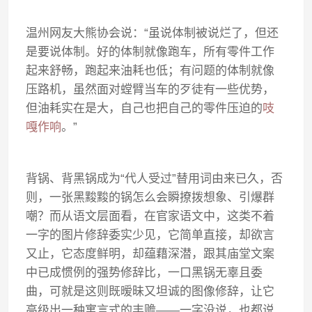
温州网友大熊协会说：“虽说体制被说烂了，但还
是要说体制。好的体制就像跑车，所有零件工作
起来舒畅，跑起来油耗也低；有问题的体制就像
压路机，虽然面对螳臂当车的歹徒有一些优势，
但油耗实在是大，自己也把自己的零件压迫的
吱
嘎作响
。”
背锅、背黑锅成为“代人受过”替用词由来已久，否
则，一张黑黢黢的锅怎么会瞬撩拨想象、引爆群
嘲？而从语文层面看，在官家语文中，这类不着
一字的图片修辞委实少见，它简单直接，却欲言
又止，它态度鲜明，却蕴藉深潜，跟其庙堂文案
中已成惯例的强势修辞比，一口黑锅无辜且委
曲，可就是这则既暧昧又坦诚的图像修辞，让它
高级出一种寓言式的丰赡——一字没说，也都说