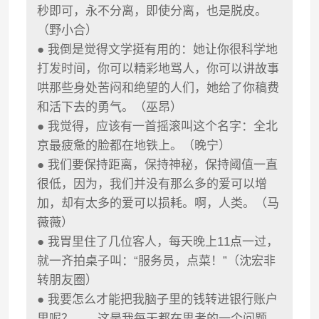
秒即可，永不分离，即使分离，也是脱皮。
（野小合）
● 我倒是觉得文学挺有用的：她让你很科学地
打发时间，你可以精彩地骂人，你可以讲故事
哄那些身处苦闷和绝望的人们，她给了你稿费
和活下去的勇气。（巫昂）
● 我觉得，应该有一首摇滚叫这个名字：全北
京最疲惫的脸都在地铁上。（晚宁）
● 我们要保持距离，保持神秘，保持阈值一直
很低，因为，我们并没有那么多的爱可以增
加，却有太多的爱可以损耗。啊，人类。（马
薇薇）
● 我胃里住了几位客人，每天晚上11点一过，
就一齐拍桌子叫：“服务员，点菜！”（沈宏非
转朋友圈）
● 我要怎么才能把我脑子里的钱转进银行账户
里呢？……这是我每天都在思考的一个问题