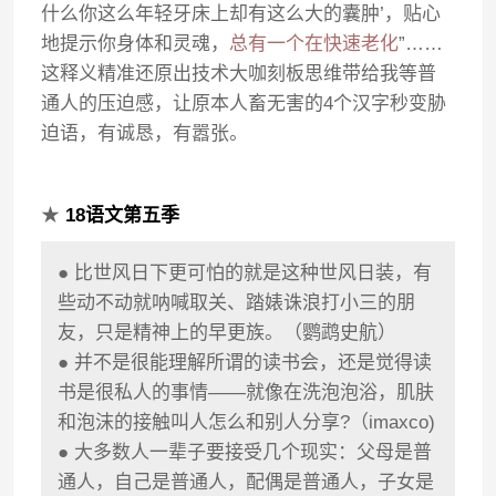
什么你这么年轻牙床上却有这么大的囊肿’，贴心
地提示你身体和灵魂，
总有一个在快速老化
”……
这释义精准还原出技术大咖刻板思维带给我等普
通人的压迫感，让原本人畜无害的4个汉字秒变胁
迫语，有诚恳，有嚣张。
★
18语文第五季
● 比世风日下更可怕的就是这种世风日装，有
些动不动就呐喊取关、踏婊诛浪打小三的朋
友，只是精神上的早更族。（鹦鹉史航）
● 并不是很能理解所谓的读书会，还是觉得读
书是很私人的事情——就像在洗泡泡浴，肌肤
和泡沫的接触叫人怎么和别人分享?（imaxco)
● 大多数人一辈子要接受几个现实：父母是普
通人，自己是普通人，配偶是普通人，子女是