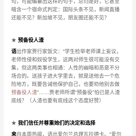
句，可能编纂出这样的句子，总归是好，它甚至
暗含一个宿命式判定：国际头条不见，新闻直播
还能不见？新加坡不见，朋友圈还能不见？
★
预备役人渣
语
出作家贾行家饭文：“学生检举老师课上妄议，
老师性侵和奴役学生，这两对师生很可能没有交
集，但这两类事也相通：人性的幽暗和恶是不分
场合的。送孩子进大学里去，就是送他去一个危
险地方，既要告诫他保护自己，也要劝他别去做
预备役人渣
”……贾老师所谓“预备役”怕已是人渣
底线？（人渣也要有底线这个态度好赞）
★
我们信任并尊重她们的决定和选择
来
自本周热闻，语出爱尔兰总理瓦拉德卡。“爱尔