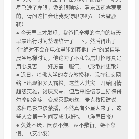
星飞进了左眼，烫的眼睛疼，看东西还雾蒙蒙
的，请问这样会让我变得眼熟吗？（大望鹿
转）
● 今天早上才发现，我爸把全楼的住户的每天
早晨出行时间整理统计了一下，然后得出了一
个“绝对不会在电梯里碰到其他住户”的最佳早
晨坐电梯时间，他这为了不和邻居打招呼真是
用心良苦……好厉害！服气」（形散神更散）
● 近日，哈佛大学的麦克教授称，现在社交网
络上出现很多灭霸粉，这些人其实一开始同情
超级英雄，讨厌灭霸，但后来慢慢患上斯德哥
尔摩综合症，变成灭霸粉丝。麦克教授建议，
这种电影应该禁播，不然真有外星人来了，这
些人会第一时间变成“球奸”。 （洋葱日报）
● 久处不厌，闲谈不烦。从不敷衍，绝不怠
慢。（安小羽）