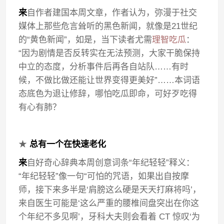
来
自作者建国本周文章，作者认为，弥漫于社交
媒体上那些危言耸听的黑色新闻，就像是21世纪
的“黄色新闻”，如是，当下读者尤需
理智吃瓜
：
“因为剧情是否反转实在无法预测，大家干脆保持
中立的态度，分析事件后再各自站队……有时
候，不做比做还能让世界变得更美好”……本词语
态底色为退让修辞，哪怕吃瓜即命，可好歹吃得
有心有肺？
★
总有一个在快速老化
来
自好奇心辞典本周创意词条“年纪轻轻”释义：
“年纪轻轻”像一句“可怕的咒语，如果出自按摩
师，接下来多半是‘肩膀这么硬是天天打麻将吗’，
来自医生可能是‘这么严重的腰椎间盘突出在你这
个年纪不多见啊’，牙科大夫则会看着 CT 惊叹‘为