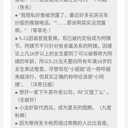
（佚名）
● “我隐私好像被泄露了，最近好多买房买车
炒股的推销电话。”“……那说明其实没泄露
啊。” （零草毛 ）
● 5.21因谐音我爱姨，现已被约定俗成为阿姨
节。阿姨节不只针对有亲属关系的阿姨，因理
论上凡16岁以上的女生都到了可以被尊称为阿
姨的年龄，所以5.21当天要向所有年满16岁的
女生表达敬意。尽管现在“小姐姐”这一称呼越
来越流行，但其实正确的称呼应该是“小阿
姨”。 （洋葱日报）
● 想开一家下午茶外卖公司，叫“又饿了么” 。
（无痕轩）
● 小龙虾取代西瓜，成为夏天的图腾。（九度
秋裤）
● 因为等待发令枪而错过奔跑的人比比皆是。