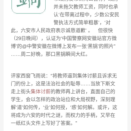
并未拖欠教师工资，同时也承
认‘在带离过程中，少数公安民
警执法方式简单粗暴’，‘对
此，六安市人民政府表示诚恳道歉’ 。 但很快
（29日晚间），认证为‘中国警察网安徽站官方微
博’的@中警安徽在微博上发布一张‘黑锅’的照片”
……周二好晚，那口黑锅瞬间大红。
评家西窗飞雨说：“将教师逼到集体讨薪且诉求无
门的份上，这是法治社会的耻辱……当放下斯文
走上街头
集体讨薪
的教师再上讲台，直面自己的
学生，会以怎样的政治站位和大局视野，深刻理
解‘道’如何传，‘业’如何授，‘惑’如何解。或许，这
将成为六安的时代之谜，而权力的手柄，又早在
一纸红头文件上写好了答案。”