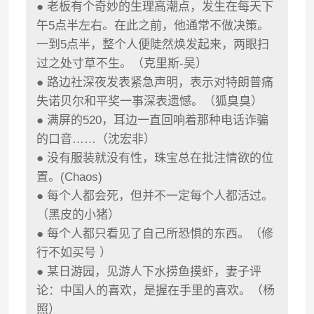
● 老板有个奇妙的生理高潮点，发生在每天下
午5点半左右。在此之前，他通常不做决策。
一到5点半，整个人便陡然焕发起来，两眼扫
过之处寸草不生。（克里斯-吴）
● 路边社深夜发表紧急声明，表示对特朗普痛
失诺贝尔和平奖一事深表遗憾。（狐臭臭）
● 满屏的520，耳边一直回响着那种电话诈骗
的口音……（沈宏非）
● 没有服装就没有性，珠宝总在批注情欲的位
置。(Chaos)
● 每个人都会死，但并不一定每个人都活过。
（黑皮的小猪）
● 每个人都只看见了自己所恐惧的东西。（修
行不如买号 ）
● 某日游园，见游人下水捞鱼摸虾，妻子评
论：中国人的喜欢，是握在手里的喜欢。（杨
照）