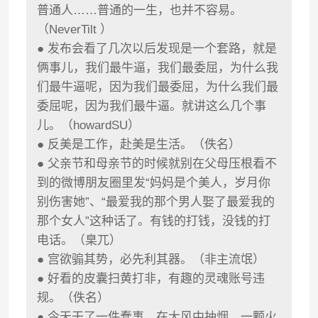
普通人……普通的一生，也并不容易。
（NeverTilt ）
● 发布会看了几次以后发现是一个套路，就是
俩事儿，我们最牛逼，我们最委屈，为什么我
们最牛逼呢，因为我们最委屈，为什么我们最
委屈呢，因为我们最牛逼。就讲这么几个事
儿。（howardSU）
● 反美是工作，赴美是生活。（佚名）
● 父亲节和母亲节的时候就别在父母压根看不
到的微博朋友圈里发“妈妈是个美人，岁月你
别伤害她”、“最爱我的那个男人娶了最爱我的
那个女人”这种话了。有钱的打钱，没钱的打
电话。（臬兀）
● 宫欲骟其势，必先利其器。（非主流氓）
● 好看的皮囊扫黄打非，有趣的灵魂账号违
规。（佚名）
● 今天干了一件蠢事，在大风中抽烟，一颗火