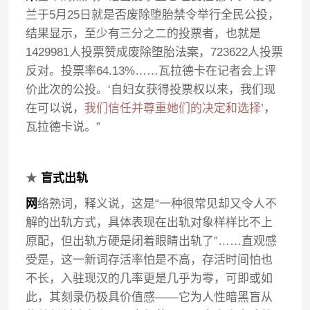
兰于5月25日就是否废除堕胎禁令举行全民公投，
结果显示，至少有三分之二的投票者，也就是
1429981人投票赞成废除堕胎法案，723622人投票
反对。投票率64.13%……瓦拉德卡在记者会上评
价此次的公投。‘自妇女获得投票权以来，我们现
在可以说，
我们信任并尊重她们的决定和选择
’，
瓦拉德卡说。”
★
盲式出轨
网
络熟词，释义说，这是“一种很常见却又令人不
解的出轨方式，具体表现在出轨对象样样比不上
原配，但出轨方硬是闭着眼睛出轨了”……直观感
受是，这一新词存活率怕是不高，存活时间怕也
不长，入驻现汉的几率更是几乎为零，可即或如
此，其刻录仍极具价值感——它为人性暗黑盲从