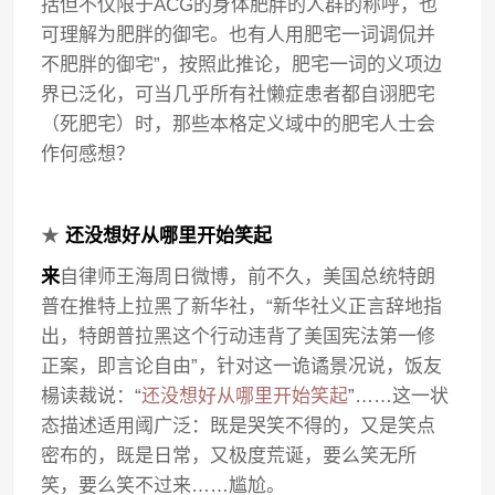
括但不仅限于ACG的身体肥胖的人群的称呼，也
可理解为肥胖的御宅。也有人用肥宅一词调侃并
不肥胖的御宅”，按照此推论，肥宅一词的义项边
界已泛化，可当几乎所有社懒症患者都自诩肥宅
（死肥宅）时，那些本格定义域中的肥宅人士会
作何感想？
★
还没想好从哪里开始笑起
来
自律师王海周日微博，前不久，美国总统特朗
普在推特上拉黑了新华社，“新华社义正言辞地指
出，特朗普拉黑这个行动违背了美国宪法第一修
正案，即言论自由”，针对这一诡谲景况说，饭友
楊读裁说：“
还没想好从哪里开始笑起
”……这一状
态描述适用阈广泛：既是哭笑不得的，又是笑点
密布的，既是日常，又极度荒诞，要么笑无所
笑，要么笑不过来……尴尬。