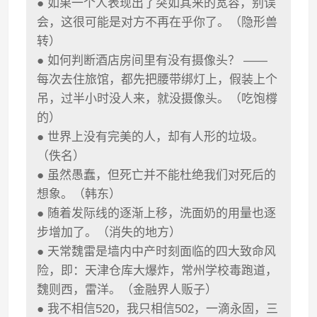
● 如果一个人表现出了突如其来的宽容，别误
会，这很可能是对方不再在乎你了。（隐形兽
转）
● 如何判断酒店房间里有没有摄像头？ ——
每次去住旅馆，都先把腰带绑灯上，假装上个
吊，过半小时没人来，就没摄像头。（吃饱橕
的）
● 世界上没有完美的人，却有人形的垃圾。
（佚名）
● 虽然愚蠢，但死亡并不能杜绝我们对死后的
想象。（韩东）
● 随着发际线的逐渐上移，洗面奶的用量也逐
步增加了。（消失的地方）
● 天常魏雷是墙内中产时刻面临的四大致命风
险，即：天津仓库大爆炸，常州学校毒跑道，
魏则西，雷洋。（金融界人贩子）
● 我不相信520，我只相信502，一滴永固，三