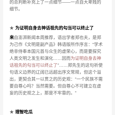
的总判断补充上了一点细节——一点自大卑贱的
细节。
★
为证明自身去神话祖先的勾当可以终止了
来
自澎湃新闻本周推荐，语出学者郑也夫，是郑
为己作《文明是副产品》韩语版所作序言：“学术
绝非侍奉本国元首与众生的虚荣心，而是要探究
人类文明之发生和演化……因而
为证明自身去神
话祖先的勾当可以终止了
”……郑先生的这句祈使
句语义边界的辽阔已远超出序文常规，但这个溢
出，更契合其一以贯之的历史观：“一个民族不需
要自尊心吗？当然需要。但自尊心不可建立在虚
妄的历史观之上，那是不牢靠的。”
★
理智吃瓜