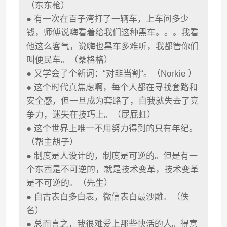
（东东枪）
● 有一次在百子湾打了一辆车，上车问多少
钱，师傅说嗨看着给我们这种黑车。。。我看
他这么客气，说嗨也黑车多难听，我都管你们
叫便民车。（桑格格）
● 又学会了个新词：“对韭当割“。（Norkie ）
● 这个时代真焦虑啊，每个人都在寻找套路和
安全感，但一旦成为套路了，自我就失去了竞
争力，迷失在技巧上。（屁屁虹）
● 这个世界上唯一不用努力得到的只有年纪。
（帮主胡子）
● 制度是人设计的，制度是可逆的。但是有一
个东西是不可逆的，就是技术变革，技术变革
是不可逆的。（先生）
● 自古表白多白表，微信表白最沙雕。（佚
名）
● 总而言之，我很难爱上那些快活的人。得意