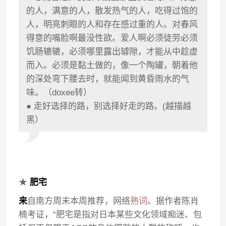
的人，满意的人，散发热气的人，吃得过饱的
人，明亮刺眼的人和存在感过重的人。对春风
得意的嘴脸啊最没性欲。爱人啊必须徒劳必须
饥肠辘辘，必须哪里露出罅隙，才能从中趁虚
而入。必须是黏土做的，像一个陶罐，朝着他
的深处弯下腰去时，就能闻到黄昏雨水的气
味。（doxee转）
● 走好选择的路，别选择好走的路。(越描越
黑）
★
肥宅
来
自南方周末本周推荐，网络
熟词
。据作者陈肖
楠考证，“肥宅是指对日本某些文化领域痴迷、包