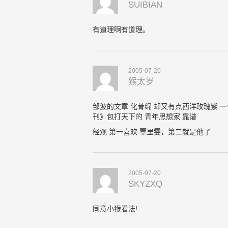
SUIBIAN
有道理啊有道理。
2005-07-20
猴太岁
邹波的文章 化骨绵 却又有点西洋玫瑰紫 
刊》包打天下的 青年思想家 靠谱
经观 第一喜欢 覃里雯，第二就是他了
2005-07-20
SKYZXQ
同意小猴看法!