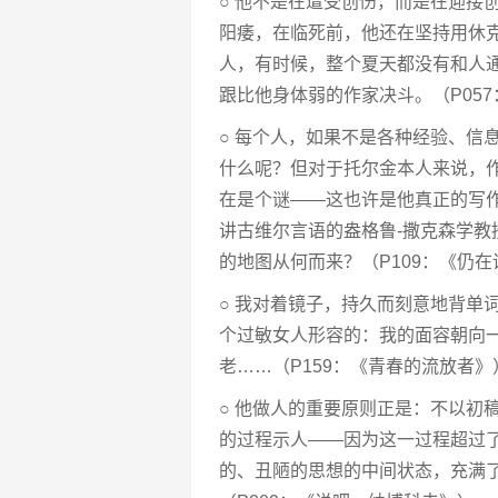
○ 他不是在遭受创伤，而是在迎接
阳痿，在临死前，他还在坚持用休
人，有时候，整个夏天都没有和人
跟比他身体弱的作家决斗。（P05
○ 每个人，如果不是各种经验、信
什么呢？但对于托尔金本人来说，
在是个谜——这也许是他真正的写
讲古维尔言语的盎格鲁-撒克森学
的地图从何而来？（P109：《仍
○ 我对着镜子，持久而刻意地背单
个过敏女人形容的：我的面容朝向
老……（P159：《青春的流放者》
○ 他做人的重要原则正是：不以初
的过程示人——因为这一过程超过
的、丑陋的思想的中间状态，充满