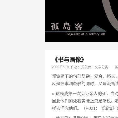
《书与画像》
2005-07-18
, 作者：
黄集伟
,
文章分类：
一
邹波笔下的句群复杂，复合，悠长
反是在丰润斑驳的同时，又是流畅
○ 这是我第一次见证亲人的死，当
因此他们的死我实际上只是听说。
样去怀念他们。（P021：《谨慎》