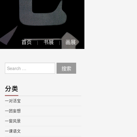
首页
书展
画展
Search
for:
分类
一对活宝
一团妄想
一窗风景
一课语文