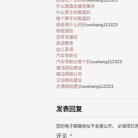
痔疮吃什么药好
oushang112323
什么眼霜去皱效果好
什么牌子的眼霜好
哪个牌子的眼霜好
痔疮用什么药好
oushang112323
痔疮预防
怎样去皱纹
英语教育
幼儿英语
汽车导航仪
汽车导航仪哪个好
oushang112323
塘沽网站建设
塘沽网络公司
汉沽网站建设
大港网站建设
oushang112323.
发表回复
您的电子邮箱地址不会被公开。
必填项已
评论
*