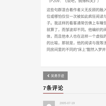
（P209：《说吧，纳博科夫》）
这些句群混合着作者义无反顾的融
位或哪怕仅仅一次被如此疯狂阅读
子。我这样的看客通常仿佛上车睡
就算了，而邹波却不同。他编织的
体，而且他本人也在这样一个虚拟
的比喻，那就是，他的阅读与我等浅
同房间里的不同的“床上”酣然入梦
Post
吴勇手迹
navigation
7条评论
2005-07-19