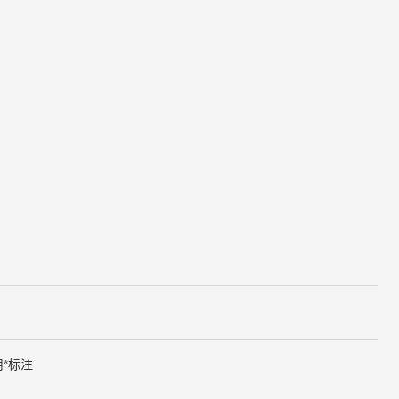
用
*
标注