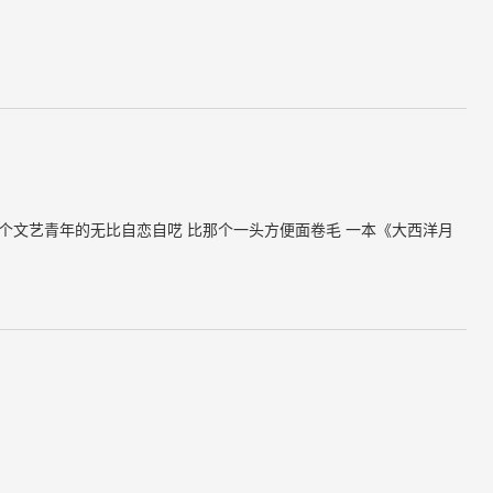
一个文艺青年的无比自恋自呓 比那个一头方便面卷毛 一本《大西洋月