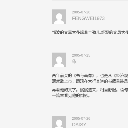
2005-07-20
FENGWEI1973
邹波的文章大多端着个劲儿,经观的文风大多
2005-07-25
象
两年前买的《书与画像》，也是从《经济观
琢就敢上市，跟现在大行其道的书籍重装风
再看他的文字。娓娓道来，相当舒服。语句
一篇章看见他的倒影。
2005-07-26
DAISY