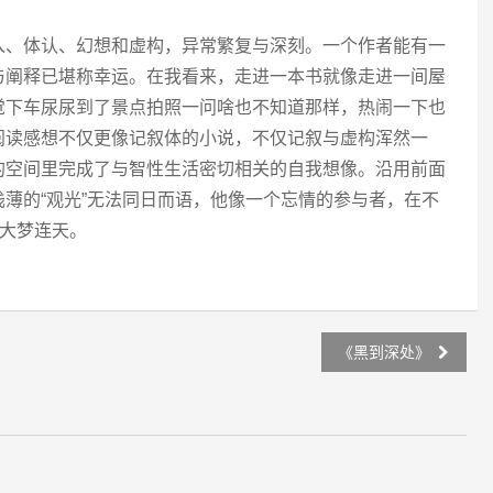
入、体认、幻想和虚构，异常繁复与深刻。一个作者能有一
与阐释已堪称幸运。在我看来，走进一本书就像走进一间屋
觉下车尿尿到了景点拍照一问啥也不知道那样，热闹一下也
阅读感想不仅更像记叙体的小说，不仅记叙与虚构浑然一
的空间里完成了与智性生活密切相关的自我想像。沿用前面
薄的“观光”无法同日而语，他像一个忘情的参与者，在不
并大梦连天。
《黑到深处》