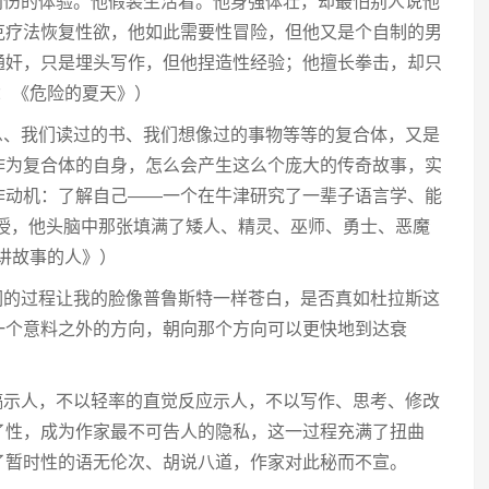
创伤的体验。他假装生活着。他身强体壮，却最怕别人说他
克疗法恢复性欲，他如此需要性冒险，但他又是个自制的男
通奸，只是埋头写作，但他捏造性经验；他擅长拳击，却只
7：《危险的夏天》）
息、我们读过的书、我们想像过的事物等等的复合体，又是
作为复合体的自身，怎么会产生这么个庞大的传奇故事，实
作动机：了解自己——一个在牛津研究了一辈子语言学、能
教授，他头脑中那张填满了矮人、精灵、巫师、勇士、恶魔
在讲故事的人》）
词的过程让我的脸像普鲁斯特一样苍白，是否真如杜拉斯这
一个意料之外的方向，朝向那个方向可以更快地到达衰
）
稿示人，不以轻率的直觉反应示人，不以写作、思考、修改
了性，成为作家最不可告人的隐私，这一过程充满了扭曲
了暂时性的语无伦次、胡说八道，作家对此秘而不宣。