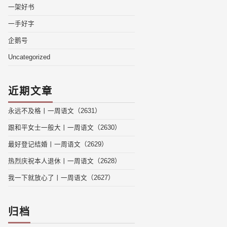
一架好书
一手好字
企鹅号
Uncategorized
近期文章
永远不及格丨一周语文（2631）
跟和平女士一般大丨一周语文（2630）
最好登记结婚丨一周语文（2629）
热烈庆祝本人退休丨一周语文（2628）
我一下就放心了丨一周语文（2627）
归档