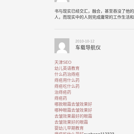
书与现实已经交汇，融合，甚至吞没了他的
人，而现实中的人则完成庸常的工作生活和
2010-10-12
车载导航仪
天津SEO
幼儿英语教育
什么药治痔疮
痔疮用什么药
痔疮吃什么药
治痔疮药
痔疮药
哪款眼霜去皱效果好
哪种眼霜去皱效果好
去皱效果最好的眼霜
去皱效果好的眼霜
婴幼儿早期教育