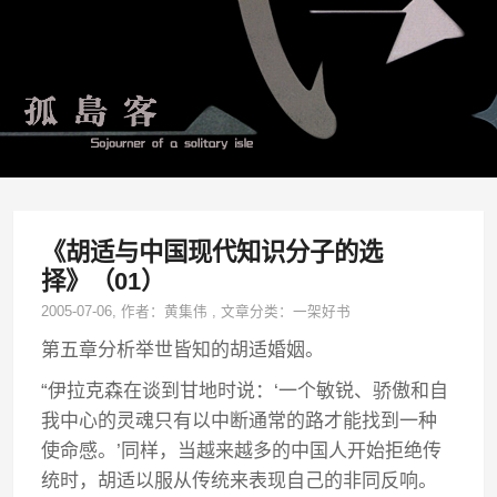
《胡适与中国现代知识分子的选
择》（01）
2005-07-06
, 作者：
黄集伟
,
文章分类：
一架好书
第五章分析举世皆知的胡适婚姻。
“伊拉克森在谈到甘地时说：‘一个敏锐、骄傲和自
我中心的灵魂只有以中断通常的路才能找到一种
使命感。’同样，当越来越多的中国人开始拒绝传
统时，胡适以服从传统来表现自己的非同反响。