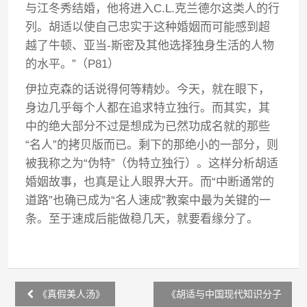
与江冬秀结婚，他将进入C.L.克兰德尔这类人的行
列。胡适以使自己忠实于这种婚姻而可能感到超
越了牛顿、亚当-斯密及其他选择独身生活的人物
的水平。”（P81）
伊拉克森的话说得何等精妙。今天，就在眼下，
身边几乎每个人都在追求特立独行。而其实，其
中的绝大部分不过是想成为已然功成名就的那些
“名人”的拷贝版而已。剩下的那绝小的一部分，则
被我称之为“伪特”（伪特立独行）。这样分析胡适
婚姻故事，也真是让人眼界大开。而“中断通常的
道路”也确已成为“名人速成”教案中最为关键的一
条。至于速成后能做稳几天，就要看缘分了。
Post
《真假美人汤》
《胡适与中国现代知识分子