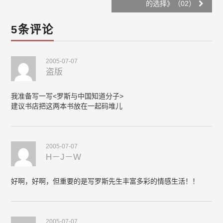
navigation
的选择》（02）
5条评论
2005-07-07
盗版
我准备写一写<罗斯与中国知道分子>
建议书店把这两本书放在一起码堆儿
2005-07-07
H－J－W
好啊，好啊，但重要的是写罗斯先生丰富多彩的情感生活！！
2005-07-07