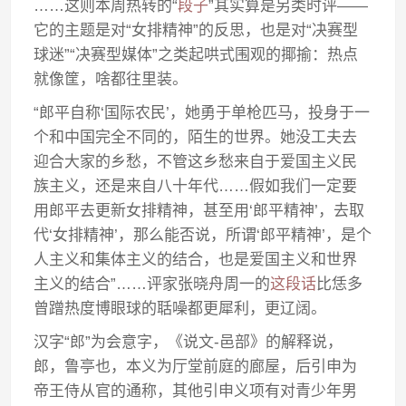
……这则本周热转的“
段子
”其实算是另类时评——
它的主题是对“女排精神”的反思，也是对“决赛型
球迷”“决赛型媒体”之类起哄式围观的揶揄：热点
就像筐，啥都往里装。
“郎平自称‘国际农民’，她勇于单枪匹马，投身于一
个和中国完全不同的，陌生的世界。她没工夫去
迎合大家的乡愁，不管这乡愁来自于爱国主义民
族主义，还是来自八十年代……假如我们一定要
用郎平去更新女排精神，甚至用‘郎平精神’，去取
代‘女排精神’，那么能否说，所谓‘郎平精神’，是个
人主义和集体主义的结合，也是爱国主义和世界
主义的结合”……评家张晓舟周一的
这段话
比恁多
曾蹭热度博眼球的聒噪都更犀利，更辽阔。
汉字“郎”为会意字，《说文-邑部》的解释说，
郎，鲁亭也，本义为厅堂前庭的廊屋，后引申为
帝王侍从官的通称，其他引申义项有对青少年男