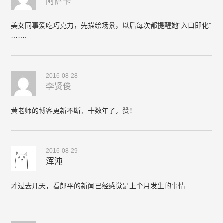
阿萨卡
美女同事爱吃巧克力，先描绘场景，以后每次都提醒她“入口即化”
…….
2016-08-28
李贤俊
黄老师的博客更新不断，十数年了，赞！
2016-08-29
浑沌
才过去几天，看郎平的新闻已经感觉是上个月发生的事情