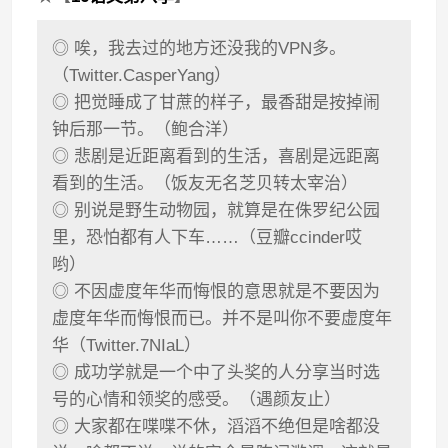
◎ 唉，我去过的地方还没我的VPN多。
（Twitter.CasperYang）
◎ 把觉睡成了甘蔗的样子，最香甜是按掉闹
钟后那一节。（鲍合洋）
◎ 悲剧是近距离看到的生活，喜剧是远距离
看到的生活。（饭友无名芝贝转太宰治）
◎ 别说是野生动物园，就算是在侏罗纪公园
里，恐怕都有人下车……（豆瓣ccinder哎
哟）
◎ 不因虚度年华而悔恨的意思就是不要因为
虚度年华而悔恨而已。并不是叫你不要虚度年
华（Twitter.7NIaL）
◎ 成功学就是一个中了头奖的人分享当时选
号的心情和领奖的感受。（遇颜友止）
◎ 大家都在喋喋不休，滔滔不绝但是啥都没