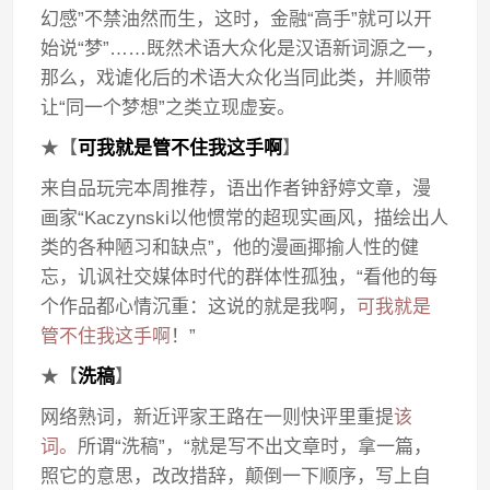
幻感”不禁油然而生，这时，金融“高手”就可以开
始说“梦”……既然术语大众化是汉语新词源之一，
那么，戏谑化后的术语大众化当同此类，并顺带
让“同一个梦想”之类立现虚妄。
★【
可我就是管不住我这手啊
】
来自品玩完本周推荐，语出作者钟舒婷文章，漫
画家“Kaczynski以他惯常的超现实画风，描绘出人
类的各种陋习和缺点”，他的漫画揶揄人性的健
忘，讥讽社交媒体时代的群体性孤独，“看他的每
个作品都心情沉重：这说的就是我啊，
可我就是
管不住我这手啊
！”
★【
洗稿
】
网络熟词，新近评家王路在一则快评里重提
该
词。
所谓“洗稿”，“就是写不出文章时，拿一篇，
照它的意思，改改措辞，颠倒一下顺序，写上自