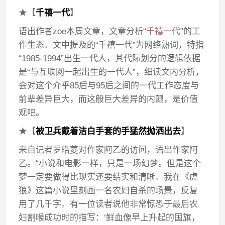
★【
千禧一代
】
语出作者zoe本周文章，文章分析“
千禧一代
”的工
作生态。文中提及的“千禧一代”为网络熟词，特指
“1985-1994”出生一代人，其代际划分的逻辑依据
是“与互联网一起出生的一代人”，细读文内分析，
会对这个介乎85后与95后之间的一代工作态度与
前辈差异巨大，而这般巨大差异的内瓤，是价值
观吧。
★【
被卫兵戴着洁白手套的手猛然抛洒出去
】
来自记者罗皓菱对作家阿乙的访问，语出作家阿
乙。“小说和电影一样，只是一场幻梦。但是这个
梦一定要做得比现实还要结实和清晰。我在《虎
狼》这篇小说里刻画一名农妇自杀的场景，反复
用了几千字。有一位读者说他非常惊恐于最后农
妇割喉成功时的描写：‘鲜血像早上升起的国旗，