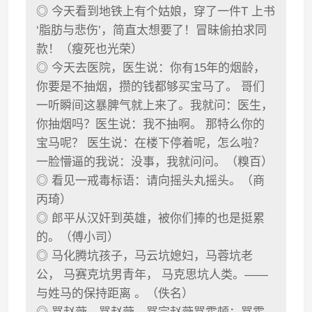
◎ 今天看到地铁上有个姑娘，穿了一件T 上书
‘脂肪与悲伤’，简直太想要了！冒昧偷拍求同
款！（瘦死也光荣）
◎ 今天去医院，医生说：你有15年的烟龄，
你要是不抽烟，攒的钱都够买宝马了。 哥们
一听瞬间这暴脾气就上来了。我就问：医生，
你抽烟吗？医生说：我不抽啊。 那特么你的
宝马呢？ 医生说：在楼下停着呢，怎么啦？
一脸懵逼的我说：没事，我就问问。（糗百）
◎ 看见一戒毒标语：请向摇头丸摇头。（商
丙琦）
◎ 郎平从汉奸到英雄，被你们捧的也是挺累
的。（傅小司）
◎ 马化腾坑孩子，马云坑媳妇，马蓉坑老
公， 马赛克坑男青年， 马克思坑人类。——
与姓马的保持距离 。（佚名）