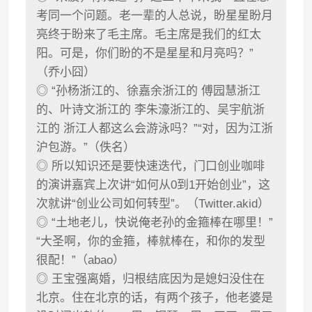
考同一个问题。老一辈的人总说，盼星星盼月
亮终于盼来了毛主席。毛主席是我们的红太
阳。可是，你们盼的不是星星和月亮吗？”
（乔小囧）
◎ “孙杨浙江的、徐嘉余浙江的 傅园慧浙江
的、叶诗文浙江的 李朱濠浙江的、吴宇航浙
江的 浙江人都这么会游泳吗？”“对，因为江浙
沪包游。”（佚名）
◎ 所以知识还是要快速迭代，门口创业咖啡
的演讲嘉宾上次讲“如何从0到1开始创业”，这
次就讲“创业公司如何转型”。（Twitter.akid）
◎ “土地老儿，快说俺老孙的金箍棒在哪里！”
“大圣啊，你的金箍，棒就棒在，和你的发型
很配！”（abao）
◎ 王宝强离婚，归根结底因为是媳妇没住在
北京。住在北京的话，有两个孩子，他老婆是