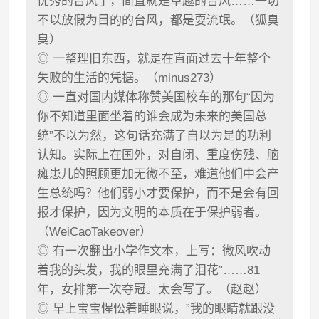
优秀的台风了，简直就是卓越的台风……一切
不以放假为目的的台风，都是耍流氓。（狐臭
臭）
◎ 一整理旧东西，就是在直面过去十年整个
失败的生活的凭据。（minus273）
◎ 一直对国内媒体称赞美国校车的那句“因为
你不知道里面坐着的谁会成为未来的美国总
统”不以为然，这句话充满了自以为是的功利
认知。实际上在国外，对自闭、重度伤残、脑
瘫患儿的照顾更加无微不至，难道他们中会产
生总统吗？他们弱小才要保护，而不是会有回
报才保护，因为文明的本质在于保护弱者。
（WeiCaoTakeover）
◎ 有一次翻出小学作文本，上写：微风吹动
着我的头发，我的眼里充满了泪花”……81
年，女排第一次夺冠。太会写了。（赵赵）
◎ 早上宝宝惺忪着睡眼说，”我的眼睛就跟没