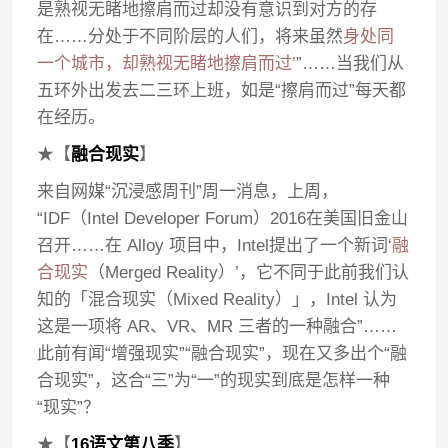
是熟视无睹地擦肩而过却没有意识到对方的存
在……分处于不同阶层的人们，将来虽然
身处同
一个城市，却熟视无睹地擦肩而过’
”……当我们从
五环外出发去二三环上班，如是“擦肩而过”每天都
在经历。
★【
融合现实
】
来自网媒“沉浸感周刊”周一消息，上周，
“IDF（Intel Developer Forum）2016在美国旧金山
召开……在 Alloy 项目中，Intel提出了一个新词‘
融
合现实
（Merged Reality）’，它不同于此前我们认
知的「混合现实（Mixed Reality）」，Intel 认为
这是一项将 AR、VR、MR 三者的一种融合”……
此前有闻“增强现实”“融合现实”，现在又多出个“融
合现实”，这合“三”为“一”的现实到底是怎样一种
“现实”？
★【
16语文第八季
】