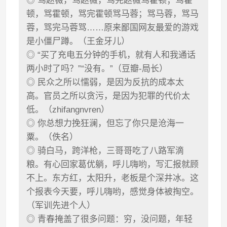
◎ 骂赵薇，骂赵薇，骂完赵薇骂霍顿；骂霍
顿，骂霍顿，骂完霍顿骂马蓉；骂马蓉，骂马
蓉，骂完马蓉骂……原来鄙国网友最爱的游戏
是小僵尸蹲。（王金牙儿）
◎ “买了充电五分钟的手机，就有人和我通话
两小时了吗？”“没有。”（豆瓣-局长）
◎ 民众之所以懦弱，是因为反抗的成本太
高。官员之所以贪污，是因为犯罪的代价太
低。（zhifangnvren）
◎ 你总想力挽狂澜，但忘了你只是沧海一
粟。（佚名）
◎ 骑白马，跨洋枪，三哥哥吃了八路军滴
粮。有心回家葛优躺，呼儿嗨哟，写汇报就顾
不上。东方红，太阳升，老板是个深井冰。这
个报表今天要，呼儿嗨哟，感觉身体被掏空。
（军训先进个人）
◎ 青春掩盖了很多问题：穷，没问题，年轻