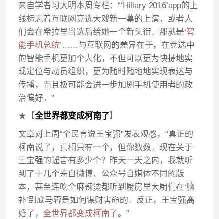
来自学者习大明本周专栏：“‘Hillary 2016’app的上
线标志着互联网竞选大戏新一幕的上演，或者人
们会在希拉里当选后给她一个新头衔，那就是‘
智
能手机总统’
……与互联网的差异在于，在竞选中
的智能手机更加个人化，不但可以更为快捷地实
现定位与动员组织，更为随时随地地实现表达与
传播，而且极可能会进一步加剧手机使用者的政
治偏好。”
★【
全世界都变成柯南了
】
文章对上周“全民言说王宝强”发表观感，“真正的
柯南说了，真相只有一个，但你数数，现在关于
王宝强的谣言有多少个？昨天一天之内，我就听
到了十几个来自微博、公众号自媒体不同的版
本，甚至连吃个麻辣烫都听到厨房里大厨们在‘脑
补’到底马蓉是如何谋财害命的。反正，王宝强离
婚了，
全世界都变成柯南了
。”