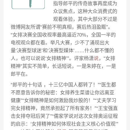
指导郎平的传奇故事再度成为
众议焦点，这种大众消费式的
观看体验，其中大部分不过是
微博网友所谓“赛前不明真相，赛后热泪盈眶”。
“女排决赛全国收视率最高逼近70%，全国一半的
电视观众都在看。举凡大赛，少不了涌现出大
量‘决赛型球迷’和‘决赛型媒体’……什么都不懂的
人，也可以说说‘女排精神’”。评家杨潇
说
，“女排
精神”其实不简单，长话短说，一是朱婷在，一是
郎平在。
“郎平的十句话 ，十三亿中国人都转了！”“医生都
不愿意告诉你的秘密：女排养生菜谱让你远离亚
健康”“女排精神是如何激励我炒股的！”“丈夫学习
完女排精神，竟然承担起了所有家务！”“王宝强直
击女排夺冠后哭了”“儒家学说对这次女排奥运征程
的启示：‘女排精神如何体现社会主义核心价值观’”