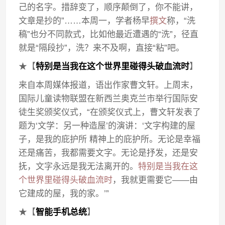
己的名字。措辞变了，顺序颠倒了，你不能讲，
文章是抄的”……本周一，学者杨早
撰文
称，“洗
稿”也分不同款式，比如他最近遭遇的“洗”，径直
就是“隔段抄”，洗？来不及啊，直接“粘”吧。
★【
特别是当我在这个世界里碰得头破血流时
】
来自本周媒体报道，语出作家曹文轩。上周末，
国际儿童读物联盟在新西兰奥克兰市举行国际安
徒生奖颁奖仪式，“在颁奖仪式上，曹文轩发表了
题为‘文学：另一种造屋’的演讲：‘文字构建的屋
子，是我的庇护所 精神上的庇护所。无论是幸福
还是痛苦，我都需要文字。无论是抒发，还是安
抚，文字永远是我无法离开的。
特别是当我在这
个世界里碰得头破血流时
，我就更需要它——由
它建成的屋，我的家。’”
★【
智能手机总统
】