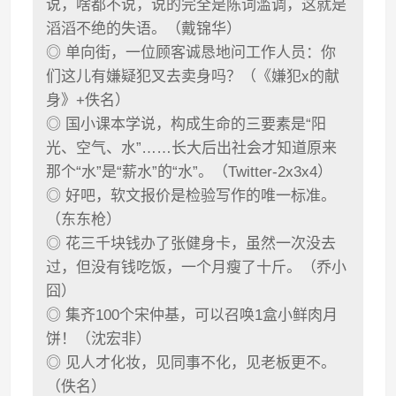
说，啥都不说，说的完全是陈词滥调，这就是
滔滔不绝的失语。（戴锦华）
◎ 单向街，一位顾客诚恳地问工作人员：你
们这儿有嫌疑犯叉去卖身吗？（《嫌犯x的献
身》+佚名）
◎ 国小课本学说，构成生命的三要素是“阳
光、空气、水”……长大后出社会才知道原来
那个“水”是“薪水”的“水”。（Twitter-2x3x4）
◎ 好吧，软文报价是检验写作的唯一标准。
（东东枪）
◎ 花三千块钱办了张健身卡，虽然一次没去
过，但没有钱吃饭，一个月瘦了十斤。（乔小
囧）
◎ 集齐100个宋仲基，可以召唤1盒小鲜肉月
饼！（沈宏非）
◎ 见人才化妆，见同事不化，见老板更不。
（佚名）