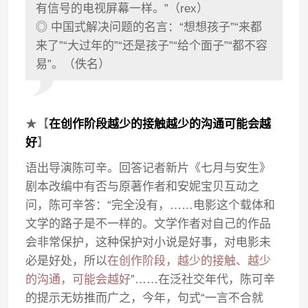
有信号的电视屏幕一样。”（rex）
◎ 中国式解决问题的名言：“想想孩子”“来都
来了”“大过年的”“还是孩子”“给个面子”“都不容
易”。（佚名）
★【
在创作阶段越少的接触越少的沟通可能会越
好
】
语出导演陈可辛。回答记者新片《七月与安生》
剧本改编中有否与原著作者和安妮宝贝互动之
问，陈可辛答：“完全没有，……电影这个载体和
文学的路子是不一样的。文学作者对自己的作品
会非常保护，这种保护对小说是好事，对电影未
必是好处，所以
在创作阶段，越少的接触、越少
的沟通，可能会越好
”……在泛社交年代，陈可辛
的提示无妨推而广之，今年，句式“一言不合就