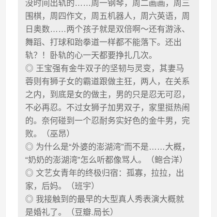
没时间出轨的……周一钢琴，周二画画，周三
围棋，周四作文，周五机器人，周六英语，周
日奥数……两个孩子就是双倍啊～还有游泳、
舞蹈、打球和跆拳道一样都不能落下。还出
轨？！卧轨的心一天都要挣扎几次。
◎ 王宝强有金牛双子的坚韧与灵变，其妻马
蓉则有狮子女的霸道跟做主狂，两人，在关系
之内，到底是女的做主，男的只是忍无可忍，
不必再忍。不过女狮子加男双子，家里挺热闹
的。奈何碰到一个忍耐务实好色的金牛男，完
败。（巫昂）
◎ 为什么是“外婆的澎湖湾”而不是……大概，
“奶奶的澎湖湾”怎么听都像骂人。（鲍合洋）
◎ 文艺女青年的终极归宿：孤寡，拉拉，出
家，后妈。（班宇）
◎ 我接触到的最早的大型真人秀表演大概就
是婚礼了。（豆瓣.局长）