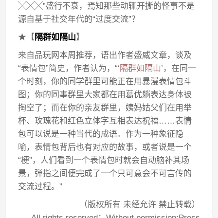
╳╳╳”盛行不衰，焉知那些动辄开撕的怪事不是
源自基于社交年代的“过度交流”？
★【
隔群如隔山
】
来自品玩网本周推荐，语出作者盛威文章，谈及
“表情包”简史，作者认为，“‘
隔群如隔山’
，在同一
个时刻，你的同学群里可能正在用暴漫表情包斗
图；你的同事群里大家都在用葛优躺表达身体被
掏空了；而在你的亲友群里，姨妈姑父们在用举
杯、玫瑰花和红色立体字互相表达祝福……表情
包可以说是一种当代的成语。作为一种象征隐
喻，表情包背后也有对应的故事，或者说是一个
“梗”，人们看到一个表情包时就会自动脑补其场
景，弹指之间便完成了一个只可意会不可言传的
交流过程。”
（版权所有 未经允许 禁止转载）
All rights reserved；Without permission;Press