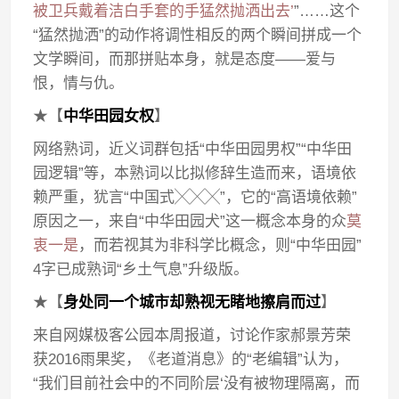
被卫兵戴着洁白手套的手猛然抛洒出去’
”……这个
“猛然抛洒”的动作将调性相反的两个瞬间拼成一个
文学瞬间，而那拼贴本身，就是态度——爱与
恨，情与仇。
★【
中华田园女权
】
网络熟词，近义词群包括“中华田园男权”“中华田
园逻辑”等，本熟词以比拟修辞生造而来，语境依
赖严重，犹言“中国式╳╳╳”，它的“高语境依赖”
原因之一，来自“中华田园犬”这一概念本身的众
莫
衷一是
，而若视其为非科学比概念，则“中华田园”
4字已成熟词“乡土气息”升级版。
★【
身处同一个城市却熟视无睹地擦肩而过
】
来自网媒极客公园本周报道，讨论作家郝景芳荣
获2016雨果奖，《老道消息》的“老编辑”认为，
“我们目前社会中的不同阶层‘没有被物理隔离，而