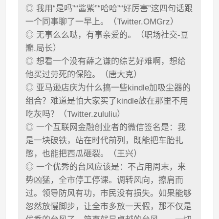
◎ 我用“是吗”“酱紫”“哈哈”“好厉害”这四句话跟
一个同事聊了一早上。（Twitter.OMGrz）
◎ 无事么么哒，有事亲爱的。（职场社交-豆
瓣.局长）
◎ 想看一个没有薛之谦的综艺好难啊，想给
他买过劳死的保险。（唐大克）
◎ 亚马逊店庆为什么搞一些kindle加吸尘器的
组合？难道是怕大家买了kindle放在那里不用
吃灰吗？（Twitter.zululiu）
◎ 一个互联网金融创业者的微信签名是：我
是一块破铁，站在时代前列，既能把车胎扎
憋，也能把西瓜砸裂。（王兴）
◎ 一个优秀的台风应该是：不占用周末，来
势凶猛，全市停工停课。调转风向，擦肩而
过。领导防风有功，市民没有损失。如果能够
忽然放慢脚步，让全市多放一天假，那不仅是