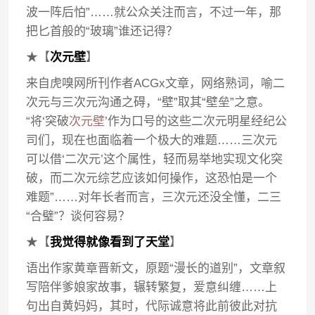
波一阵后怕”……就公众关注而言，不过一年，那
把匕首般的“玻璃”谁还记得？
★【
次元壁
】
来自虎嗅网所刊作者ACGx文章，网络熟词，喻二
次元与三次元沟通之碍，“壁”取其“壁垒”之意。
“将‘突破
次元壁
’作为口号的这些二次元明星经纪公
司们，现在也面临着一个极大的难题……三次元
可以借‘二次元’这个属性，轻而易举地实现文化突
破，而二次元综艺应该如何操作，这恐怕是一个
难题”……对年长者而言，三次元还没全懂，二三
“合璧”？谈何容易？
★【
我觉得就像看到了天堂
】
语出作家黄章晋新文，原题“漫长的道别”，文章叙
写陪伴爹娘家故事，辗转繁复，爱意纠缠……上
句出自黄妈妈，其时，代际诚意将此前彼此对抗