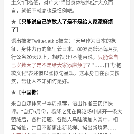
主义”门槛低，对广大“感觉身体被掏空”大众而
言，就低不就高也是惯例吧。
★【
只能说自己岁数大了是不是给大家添麻烦
了
】
语出推友Twitter.atkio推文：“天皇作为日本的象
征，身体力行的象征着日本。80岁高龄还每月执
行公务20天以上，想辞职也不能直说，
只能说自
己岁数大了是不是给大家添麻烦了
？”……日式“抱
歉文化”表述惯以虚拟句呈现，这本身已在预支愧
疚，常让人不知如何是好。
★【
中国撕
】
来自自媒体简书本周推荐，语出作者王药师快
评。“自打5月份，杨绛之死在舆论场中撕开一条大
裂缝后，各种话题、各路人马陆续加入其中，相
互撕扯，并且不断撕出新花样、撕出新境界……