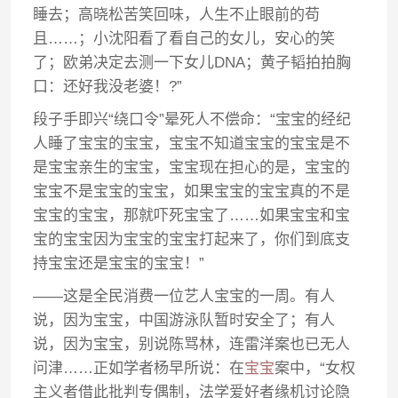
睡去；高晓松苦笑回味，人生不止眼前的苟
且……；小沈阳看了看自己的女儿，安心的笑
了；欧弟决定去测一下女儿DNA；黄子韬拍拍胸
口：还好我没老婆！?”
段子手即兴“绕口令”晕死人不偿命：“宝宝的经纪
人睡了宝宝的宝宝，宝宝不知道宝宝的宝宝是不
是宝宝亲生的宝宝，宝宝现在担心的是，宝宝的
宝宝不是宝宝的宝宝，如果宝宝的宝宝真的不是
宝宝的宝宝，那就吓死宝宝了……如果宝宝和宝
宝的宝宝因为宝宝的宝宝打起来了，你们到底支
持宝宝还是宝宝的宝宝！”
——这是全民消费一位艺人宝宝的一周。有人
说，因为宝宝，中国游泳队暂时安全了；有人
说，因为宝宝，别说陈骂林，连雷洋案也已无人
问津……正如学者杨早所说：在
宝宝
案中，“女权
主义者借此批判专偶制，法学爱好者缘机讨论隐