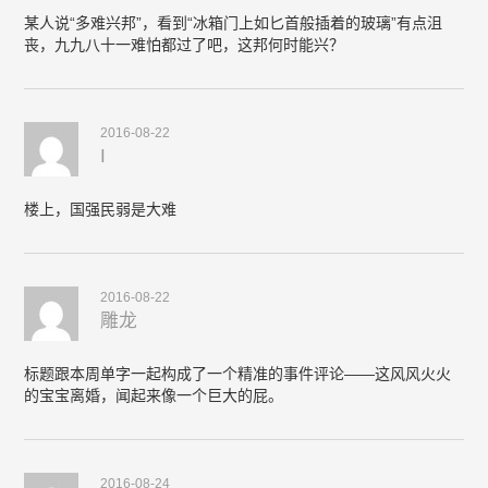
某人说“多难兴邦”，看到“冰箱门上如匕首般插着的玻璃”有点沮
丧，九九八十一难怕都过了吧，这邦何时能兴？
2016-08-22
I
楼上，国强民弱是大难
2016-08-22
雕龙
标题跟本周单字一起构成了一个精准的事件评论——这风风火火
的宝宝离婚，闻起来像一个巨大的屁。
2016-08-24