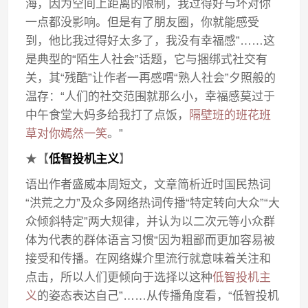
海，因为空间上距离的限制，我过得好与坏对你
一点都没影响。但是有了朋友圈，你就能感受
到，他比我过得好太多了，我没有幸福感”……这
是典型的“陌生人社会”话题，它与捆绑式社交有
关，其“残酷”让作者一再感喟“熟人社会”夕照般的
温存：“人们的社交范围就那么小，幸福感莫过于
中午食堂大妈多给我打了点饭，
隔壁班的班花班
草对你嫣然一笑
。”
★【
低智投机主义
】
语出作者盛威本周短文，文章简析近时国民热词
“洪荒之力”及众多网络热词传播“特定转向大众”“大
众倾斜特定”两大规律，并认为以二次元等小众群
体为代表的群体语言习惯“因为粗鄙而更加容易被
接受和传播。在网络媒介里流行就意味着关注和
点击，所以人们更倾向于选择以这种
低智投机主
义
的姿态表达自己”……从传播角度看，“低智投机