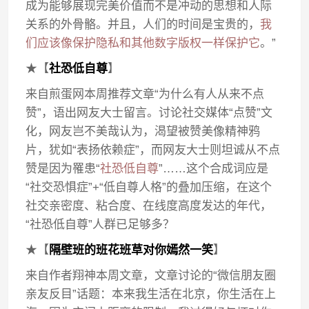
成为能够展现完美价值而不是冲动的思想和人际
关系的外骨骼。并且，人们的时间是宝贵的，
我
们应该像保护隐私和其他数字版权一样保护它
。”
★【
社恐低自尊
】
来自煎蛋网本周推荐文章“为什么有人从来不点
赞”，语出网友大士留言。讨论社交媒体“点赞”文
化，网友岂不美哉认为，渴望被赞美像精神鸦
片，犹如“表扬依赖症”，而网友大士则坦诚从不点
赞是因为罹患“
社恐低自尊
”……这个合成词应是
“社交恐惧症”+“低自尊人格”的叠加压缩，在这个
社交亲密度、粘合度、在线度高度发达的年代，
“社恐低自尊”人群已足够多？
★【
隔壁班的班花班草对你嫣然一笑
】
来自作者翔神本周文章，文章讨论的“微信朋友圈
亲友反目”话题：本来我生活在北京，你生活在上