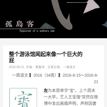
整个游泳馆闻起来像一个巨大的
屁
2016-08-21
, 作者：
黄集伟
,
文章分类：
一课语文
一周语文 ▍2016（34周）▍2016-8-15～2016-8-
21
左
为本周单字“宝”。上个周末
一大早，艺人王宝强“突然在微
博中发出离婚声明，声称因妻