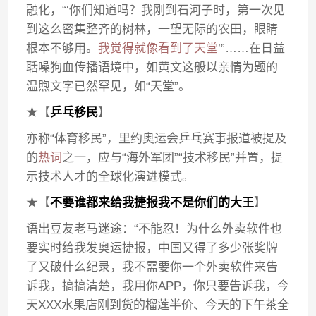
融化，“‘你们知道吗？我刚到石河子时，第一次见
到这么密集整齐的树林，一望无际的农田，眼睛
根本不够用。
我觉得就像看到了天堂
’”……在日益
聒噪狗血传播语境中，如黄文这般以亲情为题的
温煦文字已然罕见，如“天堂”。
★【
乒乓移民
】
亦称“体育移民”，里约奥运会乒乓赛事报道被提及
的
热词
之一，应与“海外军团”“技术移民”并置，提
示技术人才的全球化演进模式。
★【
不要谁都来给我捷报我不是你们的大王
】
语出豆友老马迷途：“不能忍！为什么外卖软件也
要实时给我发奥运捷报，中国又得了多少张奖牌
了又破什么纪录，我不需要你一个外卖软件来告
诉我，搞搞清楚，我用你APP，你只要告诉我，今
天XXX水果店刚到货的榴莲半价、今天的下午茶全