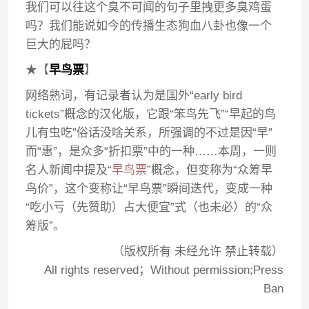
我们可以往这个臭不可闻的句子里拽更多臭鸡蛋
吗？我们能说如今的传播生态狗血八卦也像一个
巨大的屁吗？
★【
早鸟票
】
网络熟词，有记录者认为是国外“early bird
tickets”概念的汉化版，它跟“笨鸟先飞”“早起的鸟
儿有虫吃”俗话没啥关系，所强调的不过是因“早”
而“惠”，是众多“折扣票”中的一种……本周，一则
名人新闻中提及“
早鸟票
”概念，但变称为“众筹早
鸟价”，这个变称让“早鸟票”瞬间迭代，变成一种
“吃小亏（先赞助）占大便宜”式（也未必）的“众
筹版”。
（版权所有 未经允许 禁止转载）
All rights reserved；Without permission;Press
Ban