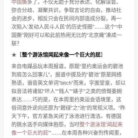
中国撕
多了，不仅无助于充分表达、化解误会、
弥合分歧、凝聚共识，争取言论的自由，推动社
会的进步，相反只会在民间内部造成分裂，再一
次陷入‘发动人民斗人民’的历史怪圈”……这个“中
国撕”刚好可以和此前热闹无比的“北京瘫”凑成一
联？
★【
整个游泳馆闻起来像一个巨大的屁
】
来自电媒品玩本周报道，原题“里约奥运会的碧池
到底怎么回事儿”，报道中提及的“碧池”原是网络
熟语，谐音英文单词“bitch”而来，字面堂皇，却以
拟音法将诸如“坏人”“贱人”“婊子”之类的愤慨委婉
表达……巧的是，在本周里约奥运会语境里，这
俗词意外逆向还原为“碧绿”之“池”的常规义项。“昨
天下午，官方紧急关闭了泳池进行清洁。有德国
的跳水选手向媒体抱怨，当时
整个游泳馆‘闻起来
像一个巨大的屁
’”……在本周各种兴奋剂传闻里，