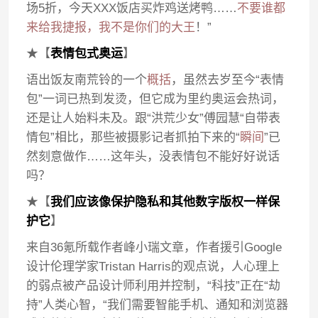
场5折，今天XXX饭店买炸鸡送烤鸭……
不要谁都
来给我捷报，我不是你们的大王
！”
★【
表情包式奥运
】
语出饭友南荒铃的一个
概括
，虽然去岁至今“表情
包”一词已热到发烫，但它成为里约奥运会热词，
还是让人始料未及。跟“洪荒少女”傅园慧“自带表
情包”相比，那些被摄影记者抓拍下来的“
瞬间
”已
然刻意做作……这年头，没表情包不能好好说话
吗？
★【
我们应该像保护隐私和其他数字版权一样保
护它
】
来自36氪所载作者峰小瑞文章，作者援引Google
设计伦理学家Tristan Harris的观点说，人心理上
的弱点被产品设计师利用并控制，“科技”正在“劫
持”人类心智，“我们需要智能手机、通知和浏览器