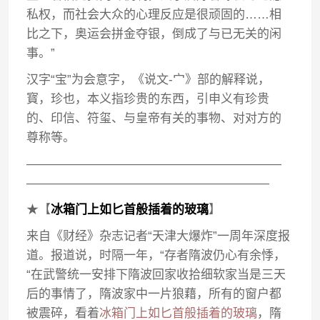
私权，而社会大众的心理反应是很顽固的……相
比之下，奥运会拼金夺银，倒成了与已无关的闲
事。”
汉字“宝”为会意字，《说文-宀》部的解释说，
寳，珍也，本义指珍贵的东西，引申义有珍贵
的、印信、符玺、与皇帝有关的事物、对对方的
尊称等。
—————————————————————
————————————————————
★【
冰箱门上如匕首般插着的玻璃
】
来自《财经》杂志记者“天津大爆炸”一周年深度报
道。报道说，时隔一年，“存者隋波仍心有余悸，
“在武警统一安排下隋波回家收拾细软家当是三天
后的事情了，隋波家中一片狼藉，所有的窗户都
被震碎，看着
冰箱门上如匕首般插着的玻璃
，隋