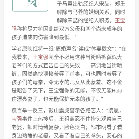
子马蓉出轨经纪人宋喆，郑重
解除与马蓉的婚姻关系，同时
解除宋喆的经纪人职务。
王宝
强
称将尽力将因此给双方父母和两个尚未成年的
孩子造成的伤害降到最低。”
学者唐映红将一纸“离婚声名”读成“休妻檄文”：“在
我看来，
王宝强
完全不必用这种当街晒裤貌似大
老爷们的方式宣告自己的失败……高调地当街晒
裤，固然痛快泄愤羞辱了前妻，可也同时羞辱了
孩子们的母亲，令无辜的儿女从此蒙羞。这不啻
是昭告了天下，王宝强你的无能，不仅无能Hold
住漂亮妻子，也无能保护无辜的孩子。”
糗百举一反三，敲山震虎警示各路艺人：“凌晨，
宝强
事件上热搜后，王祖蓝忍不住抬头观察自己
老婆，顿时情绪复杂，脸色泛白；邹市明看了看
身边熟睡的老婆，又看了看自己的拳头，安心的