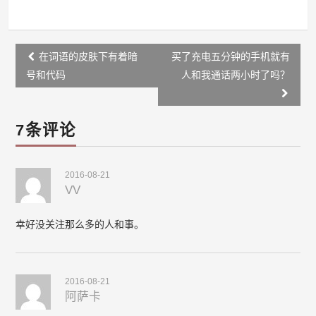
Post
在词语的皮肤下有着暗
买了充电五分钟的手机就有
navigation
号和代码
人和我通话两小时了吗？
7条评论
2016-08-21
VV
幸好没关注那么多的人和事。
2016-08-21
阿萨卡