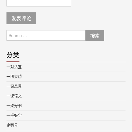
Search
for:
分类
一对活宝
一团妄想
一窗风景
一课语文
一架好书
一手好字
企鹅号