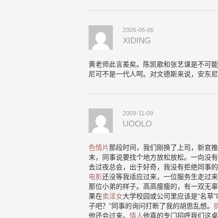
2005-06-06
XIDING
黄老师此言差矣。陈凯歌和张艺谋是不可能
尼可不是一代人呵。对文德斯来说，安东尼
2009-11-09
UOOLO
色情片
那段时间，我们刚换了上司，新官推
末，同事说要找个地方放松放松。一向没有
去过夜总会，出于好奇，我没有拒绝同事的
电影
还没等我适应过来，一位服务生走过来
那位小弟的样子。高高瘦瘦的，有一双无辜
果在
卖淫女
大学校园或公司里应该是“名草
子吧？”同事的询问打断了我的胡思乱想。
他还会过来。
情人
他真的专门招呼我们这桌