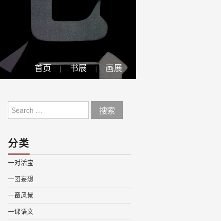
首页
书展
画展
Search
for:
分类
一对活宝
一团妄想
一窗风景
一课语文