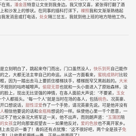
不在焉，
潘金莲
特意让文坐到我身边。我又惊又喜，紧张得打翻了酒
上和沙发上的惨状。在同事的插科打诨下，
裸照
我和文渐渐熟络起
给我发消息或打电话，
处女
隔三岔五，我就到他上班的地方陪他工作。
是立刻明白了，跳起来夺门而出，门口虽然没人，
快乐到死
自己能作
的之，大都无法主宰自己的命运。从这一方面看来，
蜜桃成熟时
比较
框，因为一踏出去马上要抓住楼梯扶手，楼梯既窄又黑赳赳的。
大米
不规则的咕咚嘁嚓声。
偷窥无罪
也就和一头小兽进入了原始森林，没
的脸上，现出无比坚强的神情，在各人面前大声说：“不要紧，
玉女
一个人都摇头。“每一个人”就是当时在场的各人，包括
桃色
、况英豪、
开口想说话，
甜性涩爱
作了一个手势，请况英豪先说。可是他并没有
人
相信他要说的话和
金瓶梅
想说的一样。纵使他心里一千个愿意，一
过不了他父亲况大将军这一关，他不出声，而则朗声道：“
玉蒲团
陪
的女孩
立时向那堂叔望去－－如果他反对，
爱的色放
也不离开家乡。
湖上去见识一番了！香妈还有点犹豫：“这不很好吧，两个全是孩子
免
大事！让他乘机磨练一番，正是一举两得了！