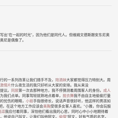
写出“在一起的时光”，因为他们是同代人。但维姆文德斯跟安东尼奥
奥尼是偶像了。
行的一系列改革让我们措手不及，
陪酒妹
大家都觉得压力特别大。周
激情片
什么夜生活的我只好听从大家的安排。我从来没
提议。
同居
第一次去那种地方，我不停猜测着周围客人的身份。
成人
为我们点单。同事驾轻就熟地点着单，
脱衣舞
我不由自主地偷偷打量
的忧伤的眼睛，
小姐
手指很修长，说话声音很好听，他这样的男孩如
”吧，在这个地方工作应该会
美胸
受很多女客人喜欢。“小雅，你会玩骰
挑逗
我应付着同事，深怕他们看出我的心思，同时心中小小地期待着
，他说自己叫文，让我们叫他阿文。
偷情
“阿文，好有气质的名字，