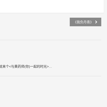
《我负丹青》
就来个<与黄药师(你)一起的时光>…