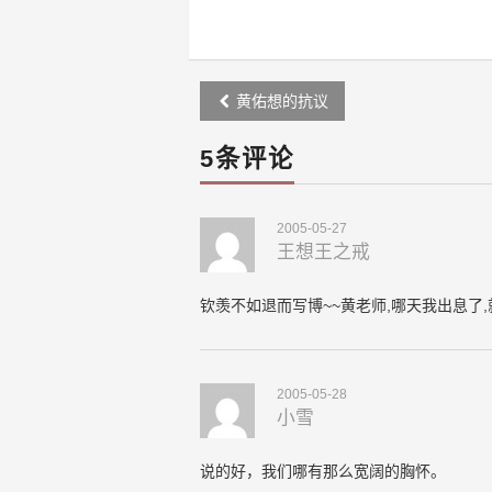
Post
黄佑想的抗议
navigation
5条评论
2005-05-27
王想王之戒
钦羡不如退而写博~~黄老师,哪天我出息了,
2005-05-28
小雪
说的好，我们哪有那么宽阔的胸怀。