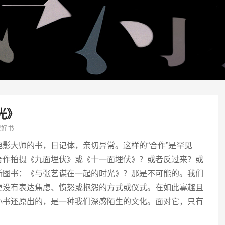
光》
架好书
影大师的书，日记体，亲切异常。这样的“合作”是罕见
合作拍摄《九面埋伏》或《十一面埋伏》？或者反过来？或
新图书：《与张艺谋在一起的时光》？那是不可能的。我们
更没有表达焦虑、愤怒或抱怨的方式或仪式。在如此寡趣且
小书还原出的，是一种我们深感陌生的文化。面对它，只有