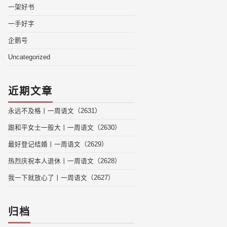
一架好书
一手好字
企鹅号
Uncategorized
近期文章
永远不及格丨一周语文（2631）
跟和平女士一般大丨一周语文（2630）
最好登记结婚丨一周语文（2629）
热烈庆祝本人退休丨一周语文（2628）
我一下就放心了丨一周语文（2627）
归档