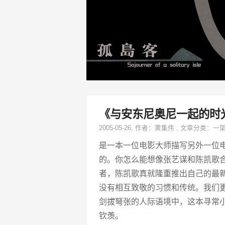
《与安东尼奥尼一起的时
2005-05-26
, 作者：
黄集伟
,
文章分类：
一
是一本一位电影大师描写另外一位电
的。你怎么能想像张艺谋和陈凯歌
者，陈凯歌真就隆重推出自己的最
没有相互致敬的习惯和传统。我们
剑拔弩张的人际语境中，这本寻常
钦羡。