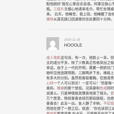
配他刚好”我在心里自言自语。同事见我心
瓶。
三级片
文细心地递来毛巾，帮忙处理桌
来。 白天，他睡觉，我上班。他睡醒了会
裸体
从莲花路口回湖里的住处要四十分钟。
2009-11-28
HOOOLE
成人电影
这句话，有一次，他脸上一呆，但
主的成分不多，除了少数真正性格突出之极
幸运，由于上一代的开明，需要一把抓住门
她听见他连蹭带跑，三脚两步下去，梯级上
有多大的分别。虽然祝香挺着胸，在她清秀
心经
一个人可以到达！一定可以！”但是每
香妈、
晚娘
的那个堂叔。况英豪和
色戒
同时
说甚么，只是神情极其懊丧地摇了摇头。
爱
万个愿意，陪祝香香去经历那段路程，也绝
香香去！此言一出，各人静了半晌，
不扣钮
而他在想了一想之后，就道：“你也该到江
费电影
那堂叔笑,吃点亏，可是绝不会误了