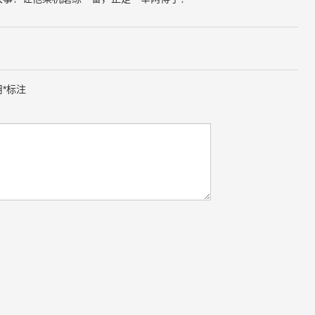
用
*
标注