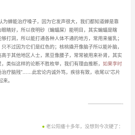
医认为蝉能治疗嗓子，因为它发声很大，我们都知道蝉是靠
为眼睛好，所以夜明砂（蝙蝠屎）能明目，其实蝙蝠是瞎
能够打洞，所以能打通各种人体不通的地方，常用来催乳；
，只不过因为它们是红色的；核桃撬开像脑子所以能补脑，
商高于其他地区人士，黑豆像腰子，常常被用来补肾，其实
里，类似这样的论断不胜枚举，我们有理由推断，
如果李时
治疗脑残”……此宏论内诚外笃，疾徐有致，收尾以“芯片
起来。
———————-
●
老公阳痿十多年，没想到今次硬了：