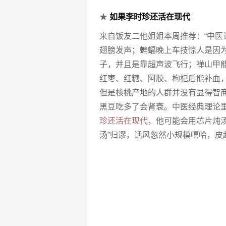
★
如果李时珍还活在现代
来自饭友二他姐姐本周推荐：“中
翅膀发声；蝙蝠晚上车技惊人是因
子，并且是靠超声波飞行；禅山甲
红枣、红糖、阿胶、枸杞后能补血
但是核桃产地的人群并没有显得智
黑豆吃多了会肾衰。中医经典理论
珍还活在现代，
他可能会用芯片炖汤
汤”归谬，话风忽然小规模嘻哈，皮