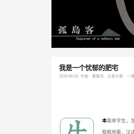
我是一个忧郁的肥宅
2018-08-26
, 作者：
黄集伟
,
文章分类：
一
本
周单字生，
粗粗地看，汉语熟