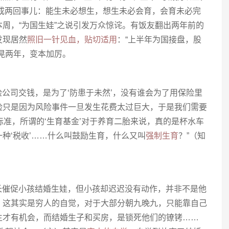
又变成两回事儿：能生未必想生，想生未必会育，会育未必完
本周，“为国生娃”之说引发万众惊诧。有饭友翻出两年前的
发现居然
照旧一针见血，贴切适用
：“上半年为国接盘，股
晃两年，变本加厉。
险公司交钱，是为了‘防患于未然’，没有谁会为了用保险里
险只是因为风险事件一旦发生花费太过巨大，于是我们需要
的标准，所谓的‘生育基金’对于养育二胎来说，真的是杯水车
种‘税收’……什么叫鼓励生育，什么又叫
强制生育
？”（知
家长催促小孩结婚生娃，但小孩却迟迟没有动作，并非不是他
。这其实是穷人的自觉，对于大部分朝九晚九，只能靠自己
生才有机会，而结婚生子和买房，是锁死他们的镣铐……