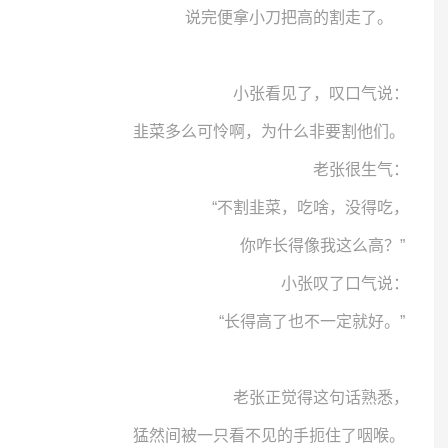
说完便拿小刀把高的割走了。
小张看见了，叹口气说：
韭菜多么可怜啊，为什么非要割他们。
老张很生气：
“不割韭菜，吃啥，没得吃，
你咋长得像我这么高？”
小张叹了口气说：
“长得高了也不一定就好。”
老张正觉得这句话熟悉，
猛然间被一只看不见的手扼住了咽喉。