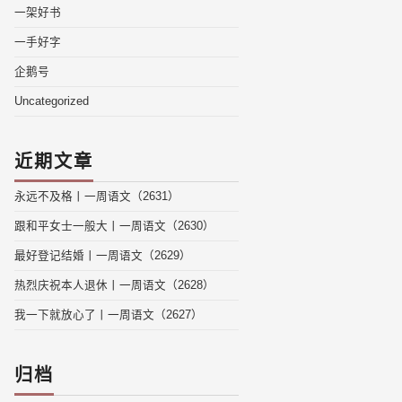
一架好书
一手好字
企鹅号
Uncategorized
近期文章
永远不及格丨一周语文（2631）
跟和平女士一般大丨一周语文（2630）
最好登记结婚丨一周语文（2629）
热烈庆祝本人退休丨一周语文（2628）
我一下就放心了丨一周语文（2627）
归档