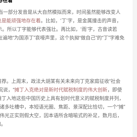
存在着
相当一部分发音是从大自然模拟而来，时间虽然能够改变人
总是能顽强地存在着
。比如，‘丁’字，是金属撞击的声音，
表示。所以丁字能够代表强壮。再比如，‘雨’字，古音读若
在遍地“为国添丁”哀嚎声里，这个执拗“做自己”的“丁”字难免
推荐。上周末，政法大胡某有关未来向丁克家庭征收“社会
侃说，“
摊丁入克绝对是新时代赋税制度的伟大创新
，即使
摊丁入地这些中国历史上具有划时代意义的赋税制度并列，
的诸多吐槽中，本短语光圈、焦距、景深配比恰切，一个“摊”
似伟光正实则假大空，因本语所含暗喻式的补足，数月后，
知。