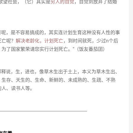
欲望社会，（它）其实是
穷人的自觉
，自觉到放弃了结婚
生育呢，是不容易搞成的，其实连计划生育这种没有人性的事
死亡呢？
解决老龄化，计划死亡
，到时间就死，少过n个后
。为了国家繁荣请您实行计划死亡。”（饭友番茄囝）
的解释说，生，进也，像草木生出于土上，本义为草木生出、
、生存、天生的、生命、新鲜的、未成熟的、生疏、不熟
的人、读书人等。
———————————————————