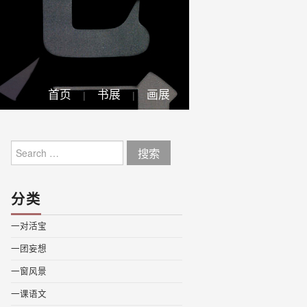
首页
书展
画展
Search
for:
分类
一对活宝
一团妄想
一窗风景
一课语文