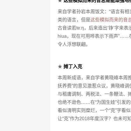
★
这些模拟而来的音总是能顽强地
来自学者孙岩本周饭文：“语言有
类的语言，但是
这些模拟而来的音
古音读若te
ː
ŋ，后来造出‘铮’字来
hiua，现在可用哗表示下雨声”……
令人浮想联翩。
★
摊丁入克
本周新成语，来自学者黄晓峰本周
抚养费”的意见激惹众议，黄晓峰调
与租庸调制、两税法、一条鞭法、
也绝不逊色……在“为国生娃”引发
看似清明实则糜烂，一个“克”字看
让“克”作为2018年度汉字？也未可