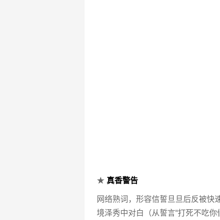
★
真香警告
网络熟词，形容信誓旦旦后反被快
境泽秀中对白（从誓言“打死不吃你们