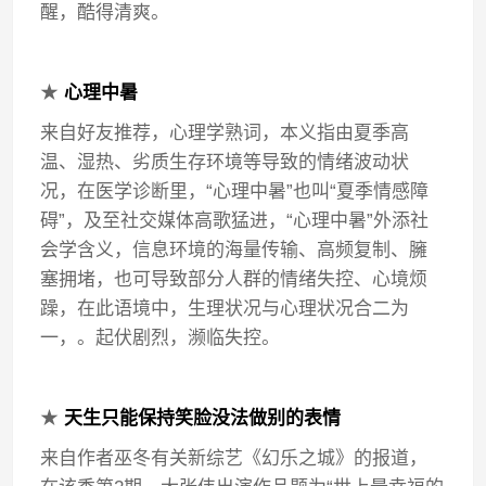
醒，酷得清爽。
★
心理中暑
来自好友推荐，心理学熟词，本义指由夏季高
温、湿热、劣质生存环境等导致的情绪波动状
况，在医学诊断里，“心理中暑”也叫“夏季情感障
碍”，及至社交媒体高歌猛进，“心理中暑”外添社
会学含义，信息环境的海量传输、高频复制、臃
塞拥堵，也可导致部分人群的情绪失控、心境烦
躁，在此语境中，生理状况与心理状况合二为
一，。起伏剧烈，濒临失控。
★
天生只能保持笑脸没法做别的表情
来自作者巫冬有关新综艺《幻乐之城》的报道，