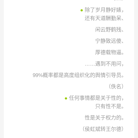
●
除了岁月静好婊，
还有天道酬勤呆、
闲云野鹤残、
宁静致远傻、
厚德载物逼。
……遇到不用问，
99%概率都是高度组织化的舆情引导员。
（佚名）
●
任何事情都是关于性的，
只有性不是。
性是关于权力的。
（侯虹斌转王尔德）