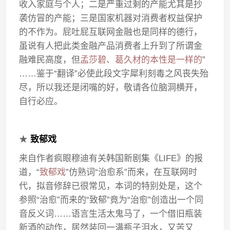
收入家庭与个人；二是严重过剩的产能尤其是抄
袭仿冒的产能；三是国家机器对消费者权益保护
的不作为。屁吐屁互联网金融也是同样的德行，
虽说有人把此类金融产品消费者上升到了所谓金
融难民高度，但
孟莎碧、葛久材的本性是一样的
”
……鉴于“翻译”必使此段文字犀利刻毒之风丧失殆
尽，所以我还是闭嘴的好，敬请各位脑洞横开，
自行必应。
★
致郁戏
来自作者疯眼穆迪有关韩国新剧集《LIFE》的报
道，“
致郁戏
”仿熟词“治愈系”而来，在互联网时
代，拟音修辞已很常见，本词的特别处是，这个
参照“治愈”而来的“致郁”竟为“治愈”创造出一个同
音反义词……语言生活太鬼马了，一个借旧瓶装
新酒的动作，居然装回一满瓶子泪水，又苦又