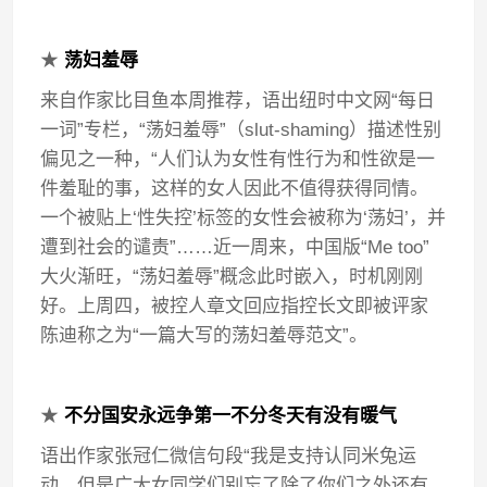
★
荡妇羞辱
来自作家比目鱼本周推荐，语出纽时中文网“每日
一词”专栏，“荡妇羞辱”（slut-shaming）描述性别
偏见之一种，“人们认为女性有性行为和性欲是一
件羞耻的事，这样的女人因此不值得获得同情。
一个被贴上‘性失控’标签的女性会被称为‘荡妇’，并
遭到社会的谴责”……近一周来，中国版“Me too”
大火渐旺，“荡妇羞辱”概念此时嵌入，时机刚刚
好。上周四，被控人章文回应指控长文即被评家
陈迪称之为“一篇大写的荡妇羞辱范文”。
★
不分国安永远争第一不分冬天有没有暖气
语出作家张冠仁微信句段“我是支持认同米兔运
动，但是广大女同学们别忘了除了你们之外还有