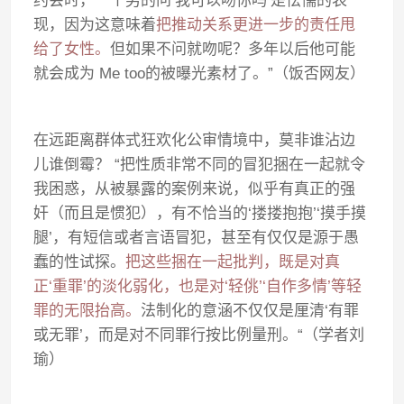
约会时，一个男的问‘我可以吻你吗’是怯懦的表
现，因为这意味着
把推动关系更进一步的责任甩
给了女性。
但如果不问就吻呢？多年以后他可能
就会成为 Me too的被曝光素材了。”（饭否网友）
在远距离群体式狂欢化公审情境中，莫非谁沾边
儿谁倒霉？ “把性质非常不同的冒犯捆在一起就令
我困惑，从被暴露的案例来说，似乎有真正的强
奸（而且是惯犯），有不恰当的‘搂搂抱抱’‘摸手摸
腿’，有短信或者言语冒犯，甚至有仅仅是源于愚
蠢的性试探。
把这些捆在一起批判，既是对真
正‘重罪’的淡化弱化，也是对‘轻佻’‘自作多情’等轻
罪的无限抬高。
法制化的意涵不仅仅是厘清‘有罪
或无罪’，而是对不同罪行按比例量刑。“（学者刘
瑜）