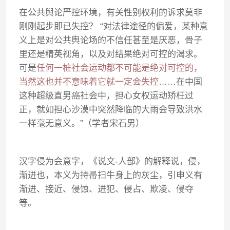
在公共舆论严控环境，有关性别权利的诉求莫非
刚刚起步即已失控？ “对法律途径的偏爱，某种意
义上是对公共舆论场的不信任甚至是厌恶，骨子
里还是精英视角，以及对结果绝对可控的渴求。
可是
任何一桩社会运动都不可能是绝对可控的，
当然这也并不意味着它就一定会失控
……在中国
这种超级直男癌社会中，担心女权运动矫枉过
正，就如担心沙漠中突然降临的大雨会导致洪水
一样毫无意义。”（学者宋石男）
汉字侵为会意字，《说文-人部》的解释说，侵，
渐进也，本义为持帚扫牛身上的灰尘，引申义有
渐进、接近、侵蚀、进犯、侵占、欺凌、侵夺
等。