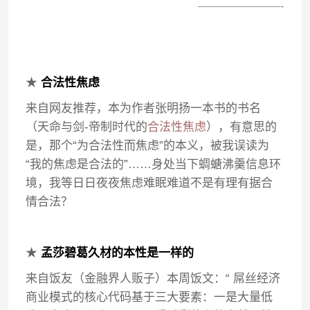
———————-
★
合法性焦虑
来自网友推荐，本为作者张明扬一本书的书名
（天命与剑-帝制时代的
合法性焦虑
），有意思的
是，那个“为合法性而焦虑”的本义，被我误读为
“我的焦虑是合法的”……身处当下蜩螗沸羹信息环
境，我等日日夜夜焦虑难眠难道不是有理有据合
情合法？
★
孟莎碧葛久材的本性是一样的
来自饭友（金融界人贩子）本周饭文：“ 屌丝经济
商业模式的核心代码基于三大要素：一是大量低