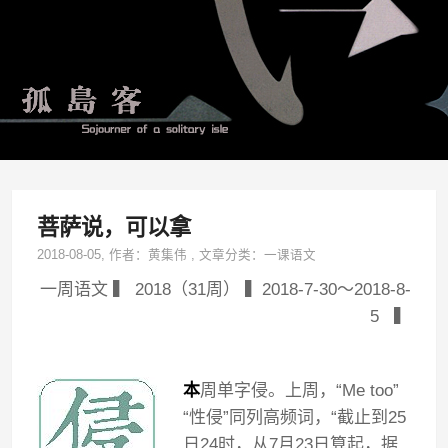
菩萨说，可以拿
2018-08-05
, 作者：
黄集伟
,
文章分类：
一课语文
一周语文 ▍ 2018（31周） ▍2018-7-30～2018-8-
5 ▍
本
周单字侵。上周，“Me too”
“性侵”同列高频词，“截止到25
日24时，从7月23日算起，据