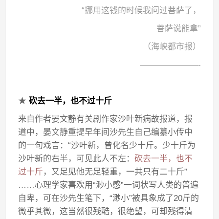
“挪用这钱的时候我问过菩萨了，
菩萨说能拿”
（海峡都市报）
———————-
★
砍去一半，也不过十斤
来自作者晏文静有关剧作家沙叶新病故报道，报
道中，晏文静重提早年间沙先生自己编纂小传中
的一句戏言：“沙叶新，曾化名少十斤。少十斤为
沙叶新的右半，可见此人不左：
砍去一半，也不
过十斤
，又足见他无足轻重，一共只有二十斤”
……心理学家喜欢用“渺小感”一词状写人类的普遍
自卑，可在沙先生笔下，“渺小”被具象成了20斤的
微乎其微，这当然很残酷，很绝望，可却残得清