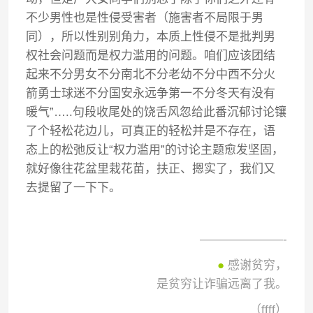
不少男性也是性侵受害者（施害者不局限于男
同），所以性别别角力，本质上性侵不是批判男
权社会问题而是权力滥用的问题。咱们应该团结
起来不分男女不分南北不分老幼不分中西不分火
箭勇士球迷不分国安永远争第一不分冬天有没有
暖气”…..句段收尾处的饶舌风忽给此番沉郁讨论镶
了个轻松花边儿，可真正的轻松并是不存在，语
态上的松弛反让“权力滥用”的讨论主题愈发坚固，
就好像往花盆里栽花苗，扶正、摁实了，我们又
去提留了一下下。
———————-
●
感谢贫穷，
是贫穷让诈骗远离了我。
（ffff）