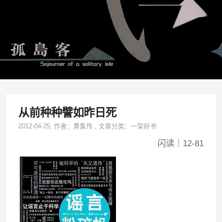
从前种种譬如昨日死
2012-04-25
, 作者：
黄集伟
,
文章分类：
一架好书
闪读｜12-81