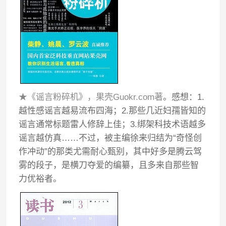
★《谣言粉碎机》，果壳Guokr.com著
。感想：1.
越性感谣言越易流布四海；2.那些几近妇孺皆知的
谣言通常标题雷人修辞上佳；3.绑架科技术语越多
谣言越仿真……不过，被主编徐来归结为“奇怪创
作冲动”的那类尤需耐心甄别，其中好多是腾云驾
雾的段子，是横刀夺爱的编纂，且多来自那些智
力优裕者。