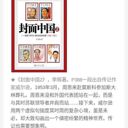
★《封面中国2》，李辉著。P388一段出自传记作
家威尔逊。
1953年3月，周恩来赴莫斯科参加斯大
林葬礼。周恩来没和外国代表团站在一起，而是
与其时苏联领导者并肩而站……接下来，威尔逊
用两个虚拟句揣度其时周的复杂心境，虽是未
必，却大致勾画出一个缜密纷繁的精神世界。传
记也需要想象啊。