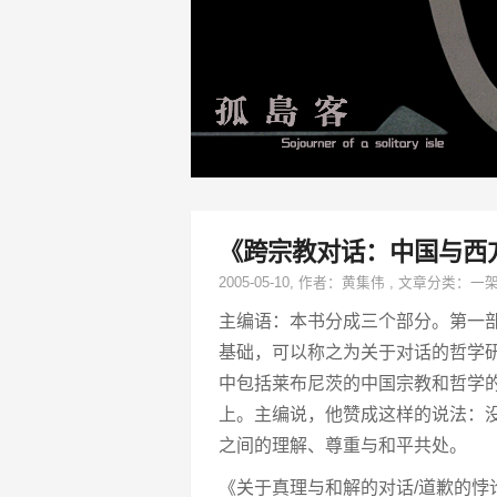
《跨宗教对话：中国与西
2005-05-10
, 作者：
黄集伟
,
文章分类：
一
主编语：本书分成三个部分。第一
基础，可以称之为关于对话的哲学
中包括莱布尼茨的中国宗教和哲学
上。主编说，他赞成这样的说法：
之间的理解、尊重与和平共处。
《关于真理与和解的对话/道歉的悖