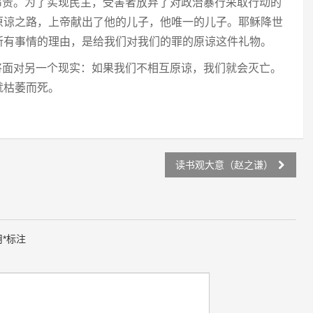
昂贵。为了实现民主，受害者放弃了对政治暴行采取行动的
原谅之路，上帝献出了他的儿子，他唯一的儿子。耶稣降世
所有事情的理由，是给我们对我们的罪的原谅这件礼物。
将面对另一个现实：如果我们不相互原谅，我们就会灭亡。
就枯萎而死。
读书观大意（赵之谦）
用
*
标注