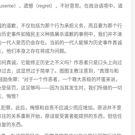
seme），遗憾（regret），不好意思。在政治语境中，道
诚的道歉，不仅包括为那个行为承担义务，而且要为那个行
为历史事件如殖民主义种族屠杀道歉的事例中，我们并不清
的一代人是否仍会存在。当前的一代人能够为历史事件真诚
生，他们本身之存在将成为问题。
如何真诚，它能修正历史之不义吗？作恶者只是口头上向过
掉过去，这显然过于简单了。图图主教注意到，“真理与和
鼓励免罪：“对于一个作恶者，一个罪大恶极的坏蛋来说，
免受惩罚，这足够吗——因为当其发生时，我们所做的一切
疚、悔恨？
认犯罪，此后，悔恨和自责不应减少而应增加。原谅并不意
以往的关系重新开始，原谅是受害者能提供的东西，但信任
恢复的东西。