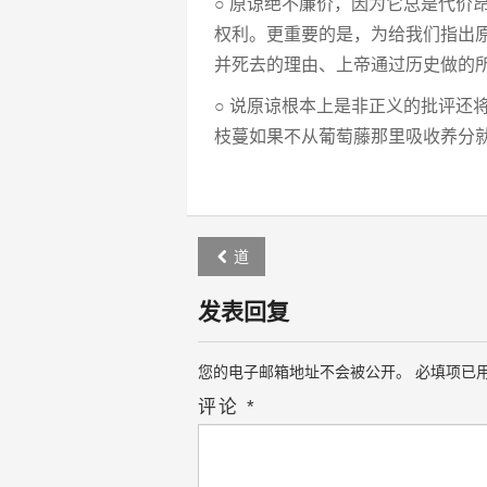
○ 原谅绝不廉价，因为它总是代价
权利。更重要的是，为给我们指出
并死去的理由、上帝通过历史做的
○ 说原谅根本上是非正义的批评还
枝蔓如果不从葡萄藤那里吸收养分
Post
道
navigation
发表回复
您的电子邮箱地址不会被公开。
必填项已
评论
*