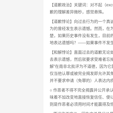
【道歉政治】关键词：对不起（excu
歉的理解差异微秒，感觉悬殊。
【道歉悖论】向过去行为的一个真
为的曾经发生表示遗憾。然而，在
楚，如果历史事件没有发生，目前
地表达遗憾吗？——如果事件不发
【和解悖论】直面过去的道歉无论
去表示遗憾，然后就要求受难者忘
解”在南非北批评为不道德，因为它
仅当他认罪或被完全揭发即允许其
并不要求申请（免罪的）人表达内
○ 作恶者不得不完全揭露并公开承
味着不加改变地直接恢复信任、使
则是作恶者必须用时间才能赢得及