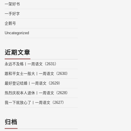
一架好书
一手好字
企鹅号
Uncategorized
近期文章
永远不及格丨一周语文（2631）
跟和平女士一般大丨一周语文（2630）
最好登记结婚丨一周语文（2629）
热烈庆祝本人退休丨一周语文（2628）
我一下就放心了丨一周语文（2627）
归档