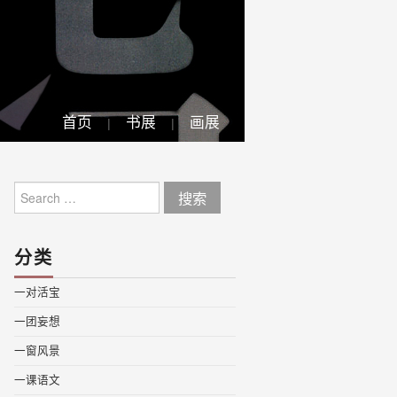
首页
书展
画展
Search
for:
分类
一对活宝
一团妄想
一窗风景
一课语文