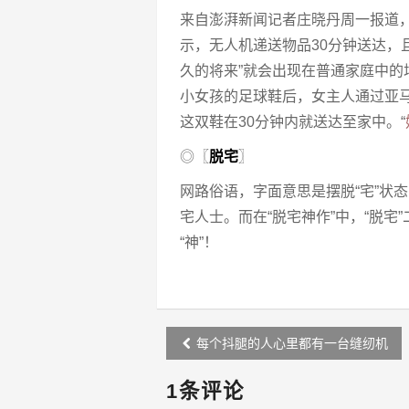
来自澎湃新闻记者庄晓丹周一报道，
示，无人机递送物品30分钟送达，
久的将来”就会出现在普通家庭中的场
小女孩的足球鞋后，女主人通过亚
这双鞋在30分钟内就送达至家中。“
◎〖
脱宅
〗
网路俗语，字面意思是摆脱“宅”状
宅人士。而在“脱宅神作”中，“脱宅
“神”！
Post
每个抖腿的人心里都有一台缝纫机
navigation
1条评论