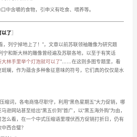
义为口中含嚼的食物，引申义有吃食、喂养等。
——————————————————————————
可以了
〗
看，列宁掉地上了！”，文章以前苏联领袖雕像为研究题
“列宁和斯大林的雕像曾经遍及苏联各地，以至于有笑话
斯大林手里举个灯泡就可以了
”……在这则多图专题里，看
复斑斓，作为蕴含多种象征意味的符号，它们真的仅仅是水
的压缩词，各电商恪尽职守，利用“黑色星期五”大力促销，哪
马逊网站甚至给出“黑五价到”首广，以“黑五海外购”为由，
可怎么看，在一个中式压缩语里埋伏西方促销打折日，仍有
款中西合璧？