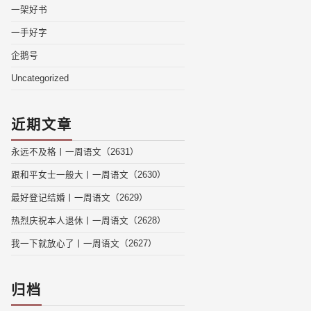
一架好书
一手好字
企鹅号
Uncategorized
近期文章
永远不及格丨一周语文（2631）
跟和平女士一般大丨一周语文（2630）
最好登记结婚丨一周语文（2629）
热烈庆祝本人退休丨一周语文（2628）
我一下就放心了丨一周语文（2627）
归档