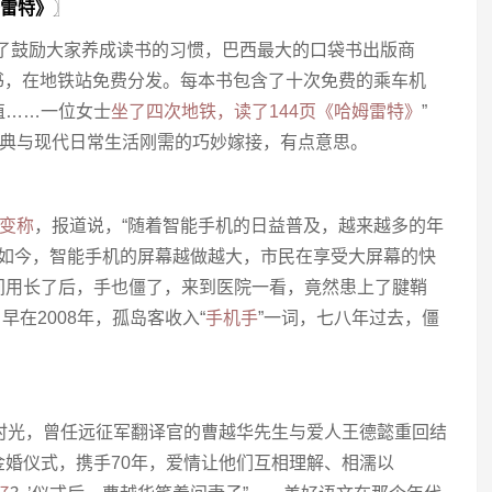
姆雷特》
〗
为了鼓励大家养成读书的习惯，巴西最大的口袋书出版商
嵌入口袋书，在地铁站免费分发。每本书包含了十次免费的乘车机
值……一位女士
坐了四次地铁，读了144页《哈姆雷特》
”
经典与现代日常生活刚需的巧妙嫁接，有点意思。
变称
，报道说，“随着智能手机的日益普及，越来越多的年
。如今，智能手机的屏幕越做越大，市民在享受大屏幕的快
间用长了后，手也僵了，来到医院一看，竟然患上了腱鞘
早在2008年，孤岛客收入“
手机手
”一词，七八年过去，僵
〗
时光，曾任远征军翻译官的曹越华先生与爱人王德懿重回结
婚仪式，携手70年，爱情让他们互相理解、相濡以