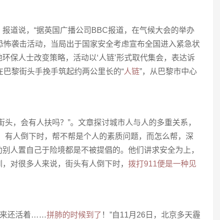
报道说，“据英国广播公司BBC报道，在气候大会的举办
恐怖袭击活动，当局出于国家安全考虑宣布全国进入紧急状
环保人士改变策略，活动以‘人链’形式取代集会，表达诉
在巴黎街头手挽手筑起约两公里长的“
人链
”，从巴黎市中心
街头，会有人扶吗？”。文章探讨城市人与人的多重关系，
说，有人倒下时，帮不帮是个人的素质问题，而怎么帮，深
助别人置自己于险境都是不被提倡的。他们讲求安全为上，
训，对很多人来说，街头有人倒下时，
拨打911便是一种见
下来还活着……
拼肺的时候到了
！”自11月26日，北京多天霾