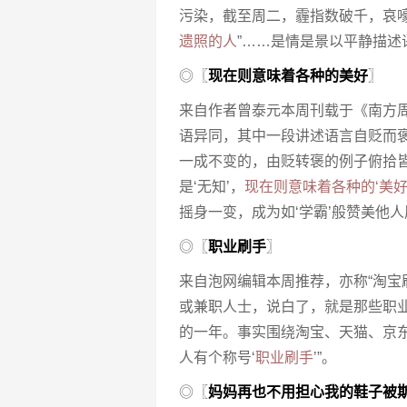
污染，截至周二，霾指数破千，哀嚎
遗照的人
”……是情是景以平静描述
◎〖
现在则意味着各种的美好
〗
来自作者曾泰元本周刊载于《南方周
语异同，其中一段讲述语言自贬而褒
一成不变的，由贬转褒的例子俯拾皆是。
是‘无知’，
现在则意味着各种的‘美
摇身一变，成为如‘学霸’般赞美他人
◎〖
职业刷手
〗
来自泡网编辑本周推荐，亦称“淘宝
或兼职人士，说白了，就是那些职
的一年。事实围绕淘宝、天猫、京
人有个称号‘
职业刷手
’”。
◎〖
妈妈再也不用担心我的鞋子被