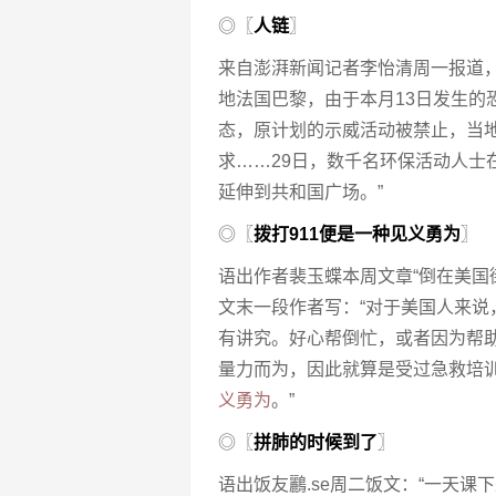
◎〖
人链
〗
来自澎湃新闻记者李怡清周一报道，
地法国巴黎，由于本月13日发生的
态，原计划的示威活动被禁止，当地
求……29日，数千名环保活动人士
延伸到共和国广场。”
◎〖
拨打911便是一种见义勇为
〗
语出作者裴玉蝶本周文章“倒在美国
文末一段作者写：“对于美国人来
有讲究。好心帮倒忙，或者因为帮
量力而为，因此就算是受过急救培
义勇为
。”
◎〖
拼肺的时候到了
〗
语出饭友鸝.se周二饭文：“一天课