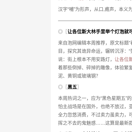
汉字“哺”为形声，从口,甫声，本
———————————————
◎〖
让各位斯大林手里举个灯泡就
来自泡网编辑本周推荐，原文标题“
目，探究其诡异命运，辗转沉浮：
说：街上根本不用安路灯，
让各位
着那些倒掉、碎掉的雕像，体验繁
泥、黄铜或玻璃钢？
◎〖
黑五
〗
本周热词之一，应为“黑色星期五”
怕主战场是在国外，也绝不放过，亚
全力忽悠消费，不过卖力虽卖力，
挥之不去的鬼魅感……这算是最新