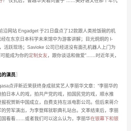
好
？’仪式后，曹越华笑着问妻子”……美好语文在那个年代
网站 Engadget 于21日盘点了12款跟人类抢饭碗的机
id 已经在东京日本科学未来馆中为游客讲解；目光炯炯的 I-
礼，活跃现场；Savioke 公司已经送没有面孔机器人上门为
 则可能成为你的
定制女友
，跟你谈话和做爱”……时近年关，
？
出的演员
〗
gasa点评新近荣获终身成就奖艺人李丽华文章：“李丽华的
她拍日本人的戏，拍共产党的戏，拍国民党的戏，顺水推
登报祝贺新中国成立，自费支持左派电影公司。但后来蒋介
军的劳军演出，为李登辉就职典礼站台。文革结束后，李丽
回国看看……或者我们可以这么认为，李丽华
在银幕下和银