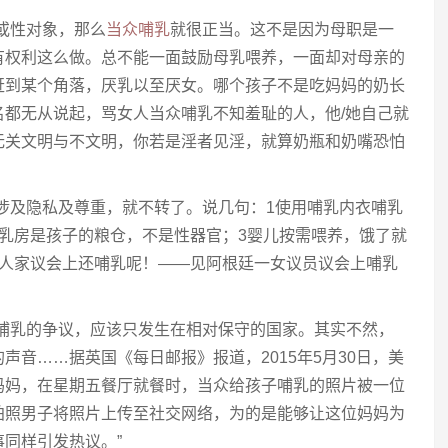
或性对象，那么
当众哺乳
就很正当。这不是因为母职是一
有权利这么做。总不能一面鼓励母乳喂养，一面却对母亲的
赶到某个角落，厌乳以至厌女。哪个孩子不是吃妈妈的奶长
名都无从说起，骂女人当众哺乳不知羞耻的人，他/她自己就
无关文明与不文明，你若是淫者见淫，就算奶瓶和奶嘴恐怕
涉及隐私及尊重，就不转了。说几句：1使用哺乳内衣哺乳
乳房是孩子的粮仓，不是性器官；3婴儿按需喂养，饿了就
，人家议会上还哺乳呢！——见阿根廷一女议员议会上哺乳
所哺乳的争议，应该只发生在相对保守的国家。其实不然，
声音……据英国《每日邮报》报道，2015年5月30日，美
妈妈，在星期五餐厅就餐时，当众给孩子哺乳的照片被一位
拍照男子将照片上传至社交网络，为的是能够让这位妈妈为
同样引发热议。”