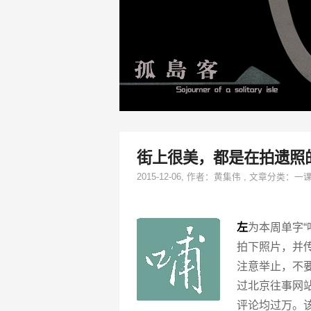
街上很美，都是在拍遗照
2015-12-06
, 作者：
黄集伟
,
文章分类：
一
左
为本周单字“
拍下照片，并
注意举止，不要
过北京往事网
评论均过万。