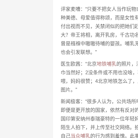
评家麦嘈：“只要不把女人当作玩物
种美德、母爱值得称颂，而是女性
付出视而不见，关禁闭似的把她们
大？帝王将相，离开乳房，千古功
曾是襁褓中嗷嗷待哺的婴孩。哺乳
也会引发联想。”
医生欧茜：“北京
地铁哺乳
的照片，
巾当然好；2没条件或不用也没啥，
喂，妈妈很赞；4北京地铁怎么了
图片。”
新闻极客：“很多人认为，公共场
即便是更开放的国家，依然有反对的
国印第安纳州泰瑞豪特的一位年轻
陌生人拍下，并上传至社交网络。
自己
当众哺乳
的行为感到羞愧。此事