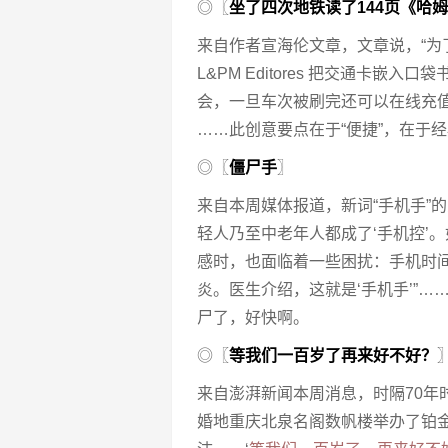
◎〖
坐了四次地铁读了144页《哈
来自作者宣海伦文章，文章说，“
L&PM Editores 把交通卡
会，一旦车次被刷完还可以在线充
……此创意要点在于“便捷”，在于
◎〖
僵尸手
〗
来自本周媒体报道，新词“手机手”的
轻人乃至中老年人都成了‘手机控’
感时，也面临着一些困扰：手机时
炎。医生介绍，这就是‘手机手’”……
尸了，好快啊。
◎〖
等我们一百岁了再来好不好？
来自澎湃新闻本周消息，时隔70年
婚地重庆北泉名阁数帆楼举办了铂金