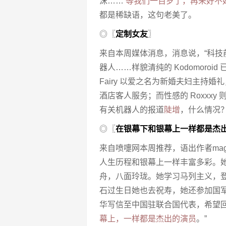
沫……‘
等我们一百岁了，再来好不
都是稀缺语，这句老美了。
◎〖
定制女友
〗
来自本周媒体消息，消息说，“科技前沿
器人……样貌清纯的 Kodomoro
Fairy 以爱之名为新婚夫妇主持婚
酒店客人服务；而性感的 Roxxxy
有关机器人的报道
陡增
，什么情况
◎〖
在银幕下和银幕上一样都是杰
来自喷嚏网本周推荐，语出作者ma
人生历程和银幕上一样丰富多彩。
舟，八面玲珑。她学习马列主义，
石过生日她也去祝寿，她还参加国
华写信至中国驻联合国代表，希望
幕上，一样都是杰出的演员
。”