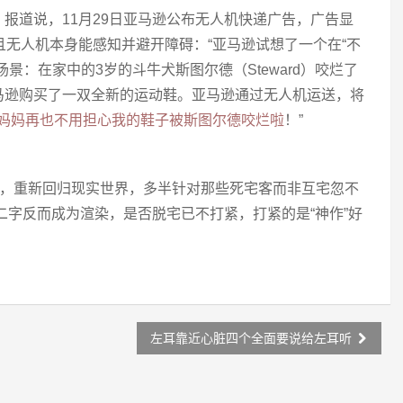
报道说，11月29日亚马逊公布无人机快递广告，广告显
且无人机本身能感知并避开障碍：“亚马逊试想了一个在“不
景：在家中的3岁的斗牛犬斯图尔德（Steward）咬烂了
马逊购买了一双全新的运动鞋。亚马逊通过无人机运送，将
妈妈再也不用担心我的鞋子被斯图尔德咬烂啦
！”
态，重新回归现实世界，多半针对那些死宅客而非互宅忽不
”二字反而成为渲染，是否脱宅已不打紧，打紧的是“神作”好
左耳靠近心脏四个全面要说给左耳听