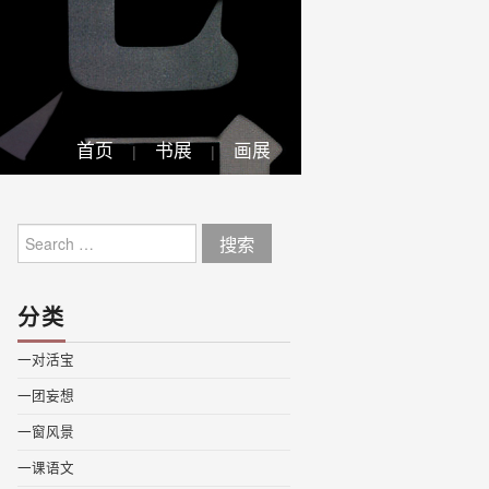
首页
书展
画展
Search
for:
分类
一对活宝
一团妄想
一窗风景
一课语文