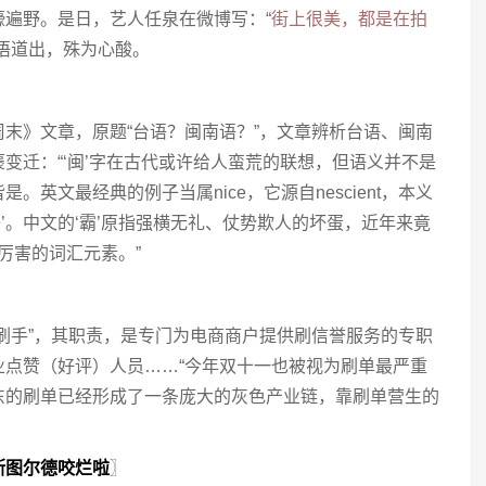
遍野。是日，艺人任泉在微博写：“
街上很美，都是在拍
语道出，殊为心酸。
末》文章，原题“台语？闽南语？”，文章辨析台语、闽南
变迁：“‘闽’字在古代或许给人蛮荒的联想，但语义并不是
英文最经典的例子当属nice，它源自nescient，本义
好
’。中文的‘霸’原指强横无礼、仗势欺人的坏蛋，近年来竟
厉害的词汇元素。”
刷手”，其职责，是专门为电商商户提供刷信誉服务的专职
业点赞（好评）人员……“今年双十一也被视为刷单最严重
东的刷单已经形成了一条庞大的灰色产业链，靠刷单营生的
斯图尔德咬烂啦
〗